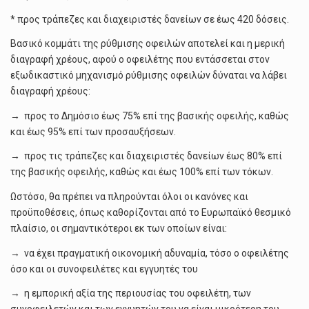
* προς τράπεζες και διαχειριστές δανείων σε έως 420 δόσεις.
Βασικό κομμάτι της ρύθμισης οφειλών αποτελεί και η μερική
διαγραφή χρέους, αφού ο οφειλέτης που εντάσσεται στον
εξωδικαστικό μηχανισμό ρύθμισης οφειλών δύναται να λάβει
διαγραφή χρέους:
→ προς το Δημόσιο έως 75% επί της βασικής οφειλής, καθώς
και έως 95% επί των προσαυξήσεων.
→ προς τις τράπεζες και διαχειριστές δανείων έως 80% επί
της βασικής οφειλής, καθώς και έως 100% επί των τόκων.
Ωστόσο, θα πρέπει να πληρούνται όλοι οι κανόνες και
προϋποθέσεις, όπως καθορίζονται από το Ευρωπαϊκό θεσμικό
πλαίσιο, οι σημαντικότεροι εκ των οποίων είναι:
→ να έχει πραγματική οικονομική αδυναμία, τόσο ο οφειλέτης
όσο και οι συνοφειλέτες και εγγυητές του
→ η εμπορική αξία της περιουσίας του οφειλέτη, των