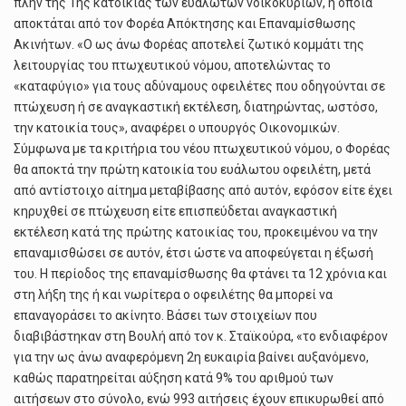
πλην της 1ης κατοικίας των ευάλωτων νοικοκυριών, η οποία
αποκτάται από τον Φορέα Απόκτησης και Επαναμίσθωσης
Ακινήτων. «Ο ως άνω Φορέας αποτελεί ζωτικό κομμάτι της
λειτουργίας του πτωχευτικού νόμου, αποτελώντας το
«καταφύγιο» για τους αδύναμους οφειλέτες που οδηγούνται σε
πτώχευση ή σε αναγκαστική εκτέλεση, διατηρώντας, ωστόσο,
την κατοικία τους», αναφέρει ο υπουργός Οικονομικών.
Σύμφωνα με τα κριτήρια του νέου πτωχευτικού νόμου, ο Φορέας
θα αποκτά την πρώτη κατοικία του ευάλωτου οφειλέτη, μετά
από αντίστοιχο αίτημα μεταβίβασης από αυτόν, εφόσον είτε έχει
κηρυχθεί σε πτώχευση είτε επισπεύδεται αναγκαστική
εκτέλεση κατά της πρώτης κατοικίας του, προκειμένου να την
επαναμισθώσει σε αυτόν, έτσι ώστε να αποφεύγεται η έξωσή
του. Η περίοδος της επαναμίσθωσης θα φτάνει τα 12 χρόνια και
στη λήξη της ή και νωρίτερα ο οφειλέτης θα μπορεί να
επαναγοράσει το ακίνητο. Βάσει των στοιχείων που
διαβιβάστηκαν στη Βουλή από τον κ. Σταϊκούρα, «το ενδιαφέρον
για την ως άνω αναφερόμενη 2η ευκαιρία βαίνει αυξανόμενο,
καθώς παρατηρείται αύξηση κατά 9% του αριθμού των
αιτήσεων στο σύνολο, ενώ 993 αιτήσεις έχουν επικυρωθεί από