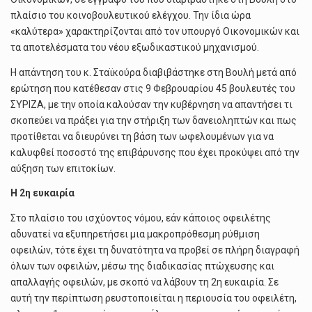
πλαίσιο του κοινοβουλευτικού ελέγχου. Την ίδια ώρα
«καλύτερα» χαρακτηρίζονται από τον υπουργό Οικονομικών και
τα αποτελέσματα του νέου εξωδικαστικού μηχανισμού.
Η απάντηση του κ. Σταϊκούρα διαβιβάστηκε στη Βουλή μετά από
ερώτηση που κατέθεσαν στις 9 Φεβρουαρίου 45 βουλευτές του
ΣΥΡΙΖΑ, με την οποία καλούσαν την κυβέρνηση να απαντήσει τι
σκοπεύει να πράξει για την στήριξη των δανειοληπτών και πως
προτίθεται να διευρύνει τη βάση των ωφελουμένων για να
καλυφθεί ποσοστό της επιβάρυνσης που έχει προκύψει από την
αύξηση των επιτοκίων.
Η 2η ευκαιρία
Στο πλαίσιο του ισχύοντος νόμου, εάν κάποιος οφειλέτης
αδυνατεί να εξυπηρετήσει μια μακροπρόθεσμη ρύθμιση
οφειλών, τότε έχει τη δυνατότητα να προβεί σε πλήρη διαγραφή
όλων των οφειλών, μέσω της διαδικασίας πτώχευσης και
απαλλαγής οφειλών, με σκοπό να λάβουν τη 2η ευκαιρία. Σε
αυτή την περίπτωση ρευστοποιείται η περιουσία του οφειλέτη,