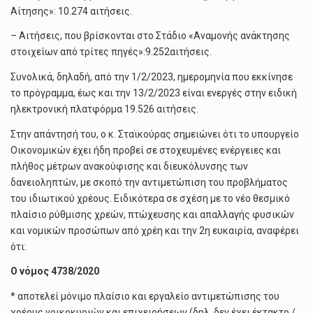
Αίτησης»: 10.274 αιτήσεις.
– Αιτήσεις, που βρίσκονται στο Στάδιο «Αναμονής ανάκτησης
στοιχείων από τρίτες πηγές»:9.252αιτήσεις.
Συνολικά, δηλαδή, από την 1/2/2023, ημερομηνία που εκκίνησε
το πρόγραμμα, έως και την 13/2/2023 είναι ενεργές στην ειδική
ηλεκτρονική πλατφόρμα 19.526 αιτήσεις.
Στην απάντησή του, ο κ. Σταϊκούρας σημειώνει ότι το υπουργείο
Οικονομικών έχει ήδη προβεί σε στοχευμένες ενέργειες και
πλήθος μέτρων ανακούφισης και διευκόλυνσης των
δανειοληπτών, με σκοπό την αντιμετώπιση του προβλήματος
του ιδιωτικού χρέους. Ειδικότερα σε σχέση με το νέο θεσμικό
πλαίσιο ρύθμισης χρεών, πτώχευσης και απαλλαγής φυσικών
και νομικών προσώπων από χρέη και την 2η ευκαιρία, αναφέρει
ότι:
Ο νόμος 4738/2020
* αποτελεί μόνιμο πλαίσιο και εργαλείο αντιμετώπισης του
χρέους νοικοκυριών και επιχειρήσεων (δηλ. δεν έχει έκτακτο /