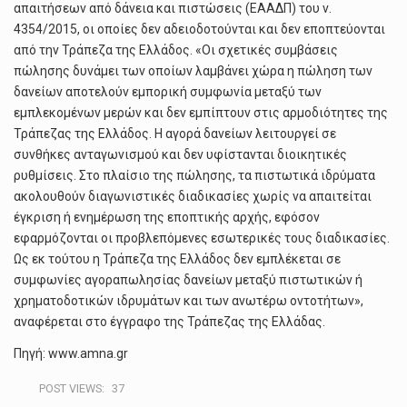
απαιτήσεων από δάνεια και πιστώσεις (ΕΑΑΔΠ) του ν.
4354/2015, οι οποίες δεν αδειοδοτούνται και δεν εποπτεύονται
από την Τράπεζα της Ελλάδος. «Οι σχετικές συμβάσεις
πώλησης δυνάμει των οποίων λαμβάνει χώρα η πώληση των
δανείων αποτελούν εμπορική συμφωνία μεταξύ των
εμπλεκομένων μερών και δεν εμπίπτουν στις αρμοδιότητες της
Τράπεζας της Ελλάδος. Η αγορά δανείων λειτουργεί σε
συνθήκες ανταγωνισμού και δεν υφίστανται διοικητικές
ρυθμίσεις. Στο πλαίσιο της πώλησης, τα πιστωτικά ιδρύματα
ακολουθούν διαγωνιστικές διαδικασίες χωρίς να απαιτείται
έγκριση ή ενημέρωση της εποπτικής αρχής, εφόσον
εφαρμόζονται οι προβλεπόμενες εσωτερικές τους διαδικασίες.
Ως εκ τούτου η Τράπεζα της Ελλάδος δεν εμπλέκεται σε
συμφωνίες αγοραπωλησίας δανείων μεταξύ πιστωτικών ή
χρηματοδοτικών ιδρυμάτων και των ανωτέρω οντοτήτων»,
αναφέρεται στο έγγραφο της Τράπεζας της Ελλάδας.
Πηγή: www.amna.gr
POST VIEWS:
37