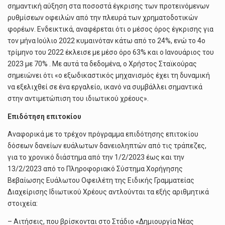
σημαντική αύξηση στα ποσοστά έγκρισης των προτεινόμενων
ρυθμίσεων οφειλών από την πλευρά των χρηματοδοτικών
φορέων. Ενδεικτικά, αναφέρεται ότι ο μέσος όρος έγκρισης για
τον μήνα Ιούλιο 2022 κυμαινόταν κάτω από το 24%, ενώ το 4ο
τρίμηνο του 2022 έκλεισε με μέσο όρο 63% και ο Ιανουάριος του
2023 με 70% . Με αυτά τα δεδομένα, ο Χρήστος Σταϊκούρας
σημειώνει ότι «ο εξωδικαστικός μηχανισμός έχει τη δυναμική
να εξελιχθεί σε ένα εργαλείο, ικανό να συμβάλλει σημαντικά
στην αντιμετώπιση του ιδιωτικού χρέους».
Επιδότηση επιτοκίου
Αναφορικά με το τρέχον πρόγραμμα επιδότησης επιτοκίου
δόσεων δανείων ευάλωτων δανειοληπτών από τις τράπεζες,
για το χρονικό διάστημα από την 1/2/2023 έως και την
13/2/2023 από το Πληροφοριακό Σύστημα Χορήγησης
Βεβαίωσης Ευάλωτου Οφειλέτη της Ειδικής Γραμματείας
Διαχείρισης Ιδιωτικού Χρέους αντλούνται τα εξής αριθμητικά
στοιχεία:
– Αιτήσεις, που βρίσκονται στο Στάδιο «Δημιουργία Νέας