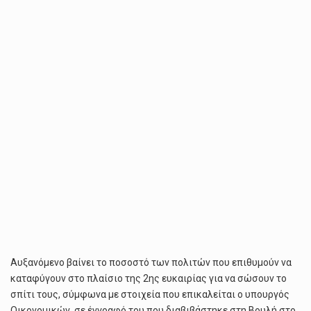
ΤΗΣ
ΚΎΡΙΑΣ
ΚΑΤΟΙΚΊΑΣ
Αυξανόμενο βαίνει το ποσοστό των πολιτών που επιθυμούν να
καταφύγουν στο πλαίσιο της 2ης ευκαιρίας για να σώσουν το
σπίτι τους, σύμφωνα με στοιχεία που επικαλείται ο υπουργός
Οικονομικών, σε έγγραφό του που διαβιβάστηκε στη Βουλή στο