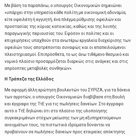
Με βάση τα παραπάνω, ο υπουργός Οικονομικών σημειώνει
«υπάρχει στην υπηρεσία κάθε πολίτη με οικονομική αδυναμία,
είτε οφειλέτη ή εγγυητή, ένα πλέγμα ρύθμισης οφειλών και
προστασίας της κύριας κατοικίας, καθώς και της λοιπής
παραγωγικής περιουσίας του. Εφόσον οι πολίτες και οι
επιχειρήσεις υπαχθούν στα ανωτέρω εργαλεία διαχείρισης των
οφειλών τους αποτρέπονται συναφώς και οι επαπειλούμενοι
πλειστηριασμοί. Επιπρόσθετα, το ως άνω τιθέμενο θεσμικό και
νομικό πλαίσιο προσαρμόζεται διαρκώς στις ανάγκες και στις
απρόοπτες μεταβολές συνθηκών».
Η Τράπεζα της Ελλάδος
Mε αφορμή άλλη ερώτηση βουλευτών του ΣΥΡΙΖΑ, για τα δάνεια
των αγροτών, ο υπουργός Οικονομικών διαβίβασε στη Βουλή
και έγγραφο της ΤτΕ για τις πωλήσεις δανείων. Στο έγγραφο
αυτό ο ΤτΕ δηλώνει ότι στο πλαίσιο της υλοποίησης
συγκεκριμένων στόχων μείωσης των μη εξυπηρετούμενων
ανοιγμάτων τους, τα πιστωτικά ιδρύματα δύνανται να
προβαίνουν σε πωλήσεις δανείων προς εταιρείες απόκτησης