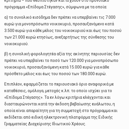
κριτήρια – που θεσπίστηκαν και ισχύουν στο προνοιακό
πρόγραμμα «Επίδομα Στέγασης», σύμφωνα με τα οποία:
α) το συνολικό εισόδημα δεν πρέπει να υπερβαίνει τις 7.000
ευρώ για μονοπρόσωπο νοικοκυριό, προσαυξανόμενο κατά
3.500 ευρώ για κάθε μέλος του νοικοκυριού και έως του ποσού
των 21.000 ευρώ ετησίως, ανεξαρτήτως της σύνθεσης του
νοικοκυριού.
β) η συνολική φορολογητέα αξία της ακίνητης περιουσίας δεν
πρέπει να υπερβαίνει το ποσό των 120.000 για μονοπρόσωπο
νοικοκυριό, προσαυξανόμενη κατά 15.000 ευρώ για κάθε
πρόσθετο μέλος και έως του ποσού των 180.000 ευρώ.
Επιπλέον, εφαρμόζεται το περιουσιακό όριο αναφορικά με
καταθέσεις, ομόλογα, μετοχές κ.λπ. το οποίο ισχύει για το
«Επίδομα Στέγασης». Τα εν λόγω κριτήρια ελέγχονται και
διασταυρώνονται κατά την έκδοση βεβαίωσης ευάλωτου, η
οποία είναι απαραίτητη για τη συμμετοχή στο πρόγραμμα και
εκδίδεται από ειδική ηλεκτρονική πλατφόρμα της Ειδικής
Γραμματείας Διαχείρισης Ιδιωτικού Χρέους.