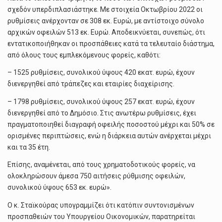
σχεδόν υπερδιπλασιάστηκε. Με στοιχεία Οκτωβρίου 2022 οι
ρυθμίσεις ανέρχονταν σε 308 εκ. Ευρώ, με αντίστοιχο σύνολο
αρχικών οφειλών 513 εκ. Ευρώ. Αποδεικνύεται, συνεπώς, ότι
εντατικοποιήθηκαν οι προσπάθειες κατά τα τελευταίο διάστημα,
από όλους τους εμπλεκόμενους φορείς, καθότι:
– 1525 ρυθμίσεις, συνολικού ύψους 420 εκατ. ευρώ, έχουν
διενεργηθεί από τράπεζες και εταιρίες διαχείρισης.
– 1798 ρυθμίσεις, συνολικού ύψους 257 εκατ. ευρώ, έχουν
διενεργηθεί από το Δημόσιο. Στις ανωτέρω ρυθμίσεις, έχει
πραγματοποιηθεί διαγραφή οφειλής ποσοστού μέχρι και 50% σε
ορισμένες περιπτώσεις, ενώ η διάρκεια αυτών ανέρχεται μέχρι
και τα 35 έτη.
Επίσης, αναμένεται, από τους χρηματοδοτικούς φορείς, να
ολοκληρώσουν άμεσα 750 αιτήσεις ρύθμισης οφειλών,
συνολικού ύψους 653 εκ. ευρώ».
Ο κ. Σταϊκούρας υπογραμμίζει ότι κατόπιν συντονισμένων
προσπαθειών του Υπουργείου Οικονομικών, παρατηρείται