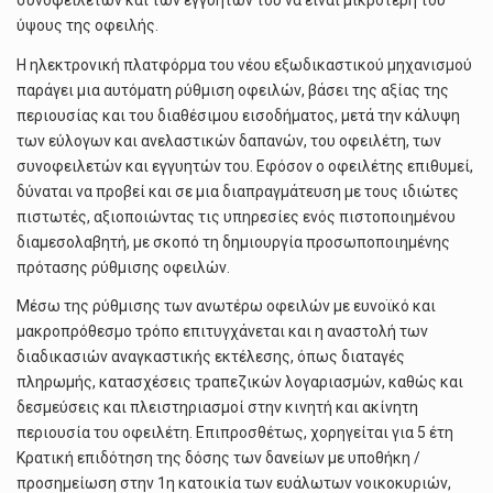
συνοφειλετών και των εγγυητών του να είναι μικρότερη του
ύψους της οφειλής.
Η ηλεκτρονική πλατφόρμα του νέου εξωδικαστικού μηχανισμού
παράγει μια αυτόματη ρύθμιση οφειλών, βάσει της αξίας της
περιουσίας και του διαθέσιμου εισοδήματος, μετά την κάλυψη
των εύλογων και ανελαστικών δαπανών, του οφειλέτη, των
συνοφειλετών και εγγυητών του. Εφόσον ο οφειλέτης επιθυμεί,
δύναται να προβεί και σε μια διαπραγμάτευση με τους ιδιώτες
πιστωτές, αξιοποιώντας τις υπηρεσίες ενός πιστοποιημένου
διαμεσολαβητή, με σκοπό τη δημιουργία προσωποποιημένης
πρότασης ρύθμισης οφειλών.
Μέσω της ρύθμισης των ανωτέρω οφειλών με ευνοϊκό και
μακροπρόθεσμο τρόπο επιτυγχάνεται και η αναστολή των
διαδικασιών αναγκαστικής εκτέλεσης, όπως διαταγές
πληρωμής, κατασχέσεις τραπεζικών λογαριασμών, καθώς και
δεσμεύσεις και πλειστηριασμοί στην κινητή και ακίνητη
περιουσία του οφειλέτη. Επιπροσθέτως, χορηγείται για 5 έτη
Κρατική επιδότηση της δόσης των δανείων με υποθήκη /
προσημείωση στην 1η κατοικία των ευάλωτων νοικοκυριών,