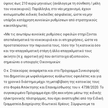
ύψους έως 210 ευρώ μηνιαίως (ανάλογα με τη σύνθεση / μέλη
του νοικοκυριού). Παράλληλα, στο νέο μηχανισμό, έχουν
ενσωματωθεί ειδικές δικλείδες ασφαλείας, ώστε να μην
υπάρξει κατάχρηση ευνοϊκών ρυθμίσεων από στρατηγικούς
κακοπληρωτές.
«Με τις ανωτέρω ευνοϊκές ρυθμίσεις οφειλών στηρίζονται
αποτελεσματικά τα νοικοκυριά και οι επιχειρήσεις, ώστε να
προστατεύσουν την περιουσία τους, τόσο την 1η κατοικία όσο
και την επαγγελματική στέγη ή άλλο επαγγελματικό τους
ακίνητο (π.χ. αγροτική γη) που αντίστοιχα αξιοποιούν»,
σημειώνει ο υπουργός Οικονομικών.
Ο κ. Σταϊκούρας αναφέρεται και στο Πρόγραμμα Συνεισφοράς
του Δημοσίου με ωφελούμενους ευάλωτους οφειλέτες και για
το χρονικό διάστημα μέχρι τη μεταβίβαση της κατοικίας τους
στο Φορέα Απόκτησης και Επαναμίσθωσης του ν. 4738/2020. Το
συγκεκριμένο Πρόγραμμα έχει ήδη εκκινήσει μέσω της ειδικής
ηλεκτρονικής πλατφόρμας, που έχει αναπτυχθεί από την Ειδική
Γραμματεία Διαχείρισης Ιδιωτικού Χρέους. Σύμφωνα με τα