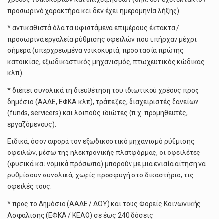
προσωρινό χαρακτήρα και δεν έχει ημερομηνία λήξης).
* αντικαθιστά όλα τα υφιστάμενα επιμέρους έκτακτα /
προσωρινά εργαλεία ρύθμισης οφειλών που υπήρχαν μέχρι
σήμερα (υπερχρεωμένα νοικοκυριά, προστασία πρώτης
κατοικίας, εξωδικαστικός μηχανισμός, πτωχευτικός κώδικας
κλπ).
* διέπει συνολικά τη διευθέτηση του ιδιωτικού χρέους προς
δημόσιο (ΑΑΔΕ, ΕΦΚΑ κλπ), τράπεζες, διαχειριστές δανείων
(funds, servicers) και λοιπούς ιδιώτες (π.χ. προμηθευτές,
εργαζόμενους).
Ειδικά, όσον αφορά τον εξωδικαστικό μηχανισμό ρύθμισης
οφειλών, μέσω της ηλεκτρονικής πλατφόρμας, οι οφειλέτες
(φυσικά και νομικά πρόσωπα) μπορούν με μια ενιαία αίτηση να
ρυθμίσουν συνολικά, χωρίς προσφυγή στο δικαστήριο, τις
οφειλές τους:
* προς το Δημόσιο (ΑΑΔΕ / ΔΟΥ) και τους Φορείς Κοινωνικής
Ασφάλισης (ΕΦΚΑ / ΚΕΑΟ) σε έως 240 δόσεις