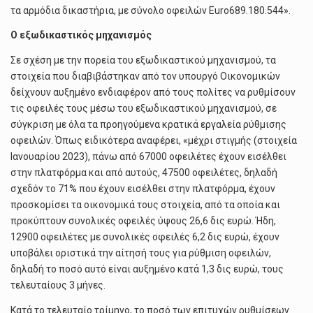
τα αρμόδια δικαστήρια, με σύνολο οφειλών Euro689.180.544».
Ο εξωδικαστικός μηχανισμός
Σε σχέση με την πορεία του εξωδικαστικού μηχανισμού, τα
στοιχεία που διαβιβάστηκαν από τον υπουργό Οικονομικών
δείχνουν αυξημένο ενδιαφέρον από τους πολίτες να ρυθμίσουν
τις οφειλές τους μέσω του εξωδικαστικού μηχανισμού, σε
σύγκριση με όλα τα προηγούμενα κρατικά εργαλεία ρύθμισης
οφειλών. Όπως ειδικότερα αναφέρει, «μέχρι στιγμής (στοιχεία
Ιανουαρίου 2023), πάνω από 67000 οφειλέτες έχουν εισέλθει
στην πλατφόρμα και από αυτούς, 47500 οφειλέτες, δηλαδή
σχεδόν το 71% που έχουν εισέλθει στην πλατφόρμα, έχουν
προσκομίσει τα οικονομικά τους στοιχεία, από τα οποία και
προκύπτουν συνολικές οφειλές ύψους 26,6 δις ευρώ. Ήδη,
12900 οφειλέτες με συνολικές οφειλές 6,2 δις ευρώ, έχουν
υποβάλει οριστικά την αίτησή τους για ρύθμιση οφειλών,
δηλαδή το ποσό αυτό είναι αυξημένο κατά 1,3 δις ευρώ, τους
τελευταίους 3 μήνες.
Κατά το τελευταίο τρίμηνο, το ποσό των επιτυχών ρυθμίσεων