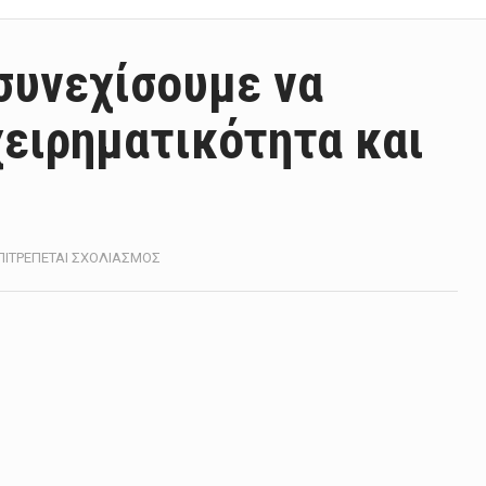
 συνεχίσουμε να
χειρηματικότητα και
ΣΤΟ
ΠΙΤΡΈΠΕΤΑΙ ΣΧΟΛΙΑΣΜΌΣ
ΧΡ.
ΣΤΑΪΚΟΎΡΑΣ:
ΘΑ
ΣΥΝΕΧΊΣΟΥΜΕ
ΝΑ
ΣΤΗΡΊΖΟΥΜΕ
ΤΗΝ
ΕΠΙΧΕΙΡΗΜΑΤΙΚΌΤΗΤΑ
ΚΑΙ
ΤΑ