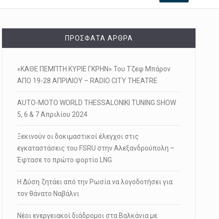
ΠΡΌΣΦΑΤΑ ΆΡΘΡΑ
«ΚΑΘΕ ΠΕΜΠΤΗ ΚΥΡΙΕ ΓΚΡΗΝ» Του Τζεφ Μπάρον
ΑΠΟ 19-28 ΑΠΡΙΛΙΟΥ – RADIO CITY THEATRE
AUTO-MOTO WORLD THESSALONIKI TUNING SHOW
5, 6 & 7 Απριλίου 2024
Ξεκινούν οι δοκιμαστικοί έλεγχοι στις
εγκαταστάσεις του FSRU στην Αλεξανδρούπολη –
Έφτασε το πρώτο φορτίο LNG
Η Δύση ζητάει από την Ρωσία να λογοδοτήσει για
τον θάνατο Ναβάλνι
Νέοι ενεργειακοί διάδρομοι στα Βαλκάνια με