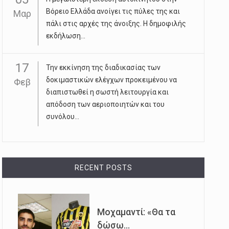
Βόρειο Ελλάδα ανοίγει τις πύλες της και
Μαρ
πάλι στις αρχές της άνοιξης. Η δημοφιλής
εκδήλωση...
17
Την εκκίνηση της διαδικασίας των
δοκιμαστικών ελέγχων προκειμένου να
Φεβ
διαπιστωθεί η σωστή λειτουργία και
απόδοση των αεριοποιητών και του
συνόλου...
RECENT POSTS
Μοχαμαντί: «Θα τα
δώσω...