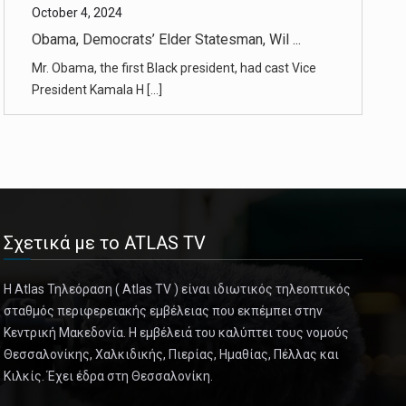
Mr. Obama, the first Black president, had cast Vice
President Kamala H [...]
October 4, 2024
As America’s Marijuana Use Grows, So D ...
The drug, legal in much of the country, is widely seen
as nonaddictive [...]
October 4, 2024
Stories of Marijuana’s Little-Known Ha ...
Σχετικά με το ATLAS TV
A growing number of marijuana users in the U.S. are
experiencing sever [...]
Η Atlas Τηλεόραση ( Atlas TV ) είναι ιδιωτικός τηλεοπτικός
σταθμός περιφερειακής εμβέλειας που εκπέμπει στην
October 4, 2024
Κεντρική Μακεδονία. Η εμβέλειά του καλύπτει τους νομούς
The War in Darkness
Θεσσαλονίκης, Χαλκιδικής, Πιερίας, Ημαθίας, Πέλλας και
Κιλκίς. Έχει έδρα στη Θεσσαλονίκη.
Sonya Liakh was diagnosed with eye cancer at age 2.
After Russia’s inv [...]