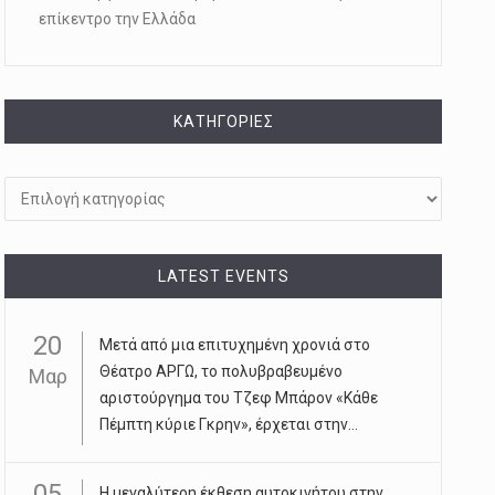
επίκεντρο την Ελλάδα
KΑΤΗΓΟΡΊΕΣ
Kατηγορίες
LATEST EVENTS
20
Μετά από μια επιτυχημένη χρονιά στο
Θέατρο ΑΡΓΩ, το πολυβραβευμένο
Μαρ
αριστούργημα του Τζεφ Μπάρον «Κάθε
Πέμπτη κύριε Γκρην», έρχεται στην...
05
Η μεγαλύτερη έκθεση αυτοκινήτου στην