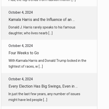
Kamala Harris and the Influence of an ...
Donald J. Harris rarely speaks to his famous
daughter, who lives nearb [...]
October 4, 2024
Four Weeks to Go
With Kamala Harris and Donald Trump locked in the
tightest of races, w [...]
October 4, 2024
Every Election Has Big Swings, Even in ...
In just the last few years, any number of issues
might have led people [...]
October 4, 2024
Obama, Democrats’ Elder Statesman, Wil ...