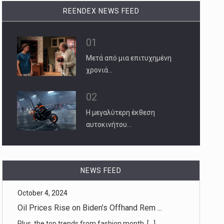
REENDEX NEWS FEED
01
Μετά από μια επιτυχημένη
χρονιά…
02
Η μεγαλύτερη έκθεση
αυτοκινήτου…
October 4, 2024
NEWS FEED
Oil Prices Rise on Biden’s Offhand Rem ...
Plus, the top trends from fashion month. [...]
October 4, 2024