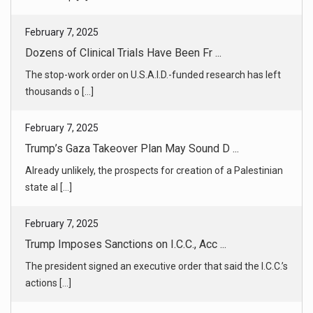
February 7, 2025
Trump’s Gaza Takeover Plan May Sound D ...
Already unlikely, the prospects for creation of a Palestinian
state al [...]
February 7, 2025
Trump Imposes Sanctions on I.C.C., Acc ...
The president signed an executive order that said the I.C.C.’s
actions [...]
February 7, 2025
What to Know About the Trump Family’s ...
The region has become a hot spot for the family’s business.
Jared Kush [...]