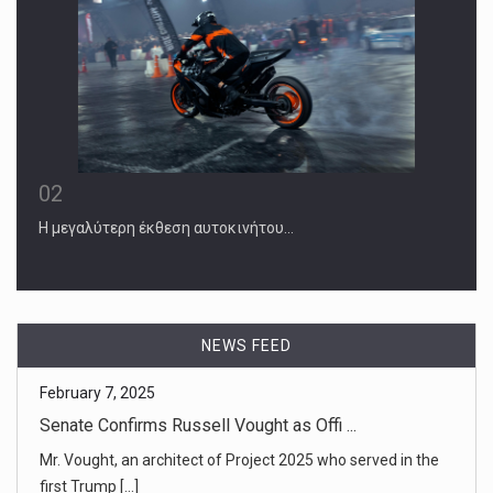
02
Η μεγαλύτερη έκθεση αυτοκινήτου…
NEWS FEED
February 7, 2025
Dozens of Clinical Trials Have Been Fr ...
The stop-work order on U.S.A.I.D.-funded research has left
thousands o [...]