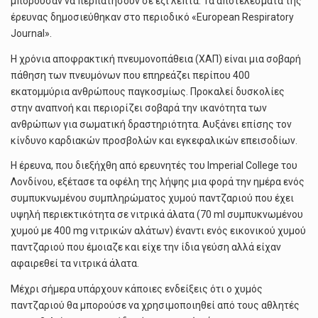
μπορούσαν να περπατήσουν σε έξι λεπτά. Τα αποτελέσματα της
έρευνας δημοσιεύθηκαν στο περιοδικό «European Respiratory
Journal».
Η χρόνια αποφρακτική πνευμονοπάθεια (ΧΑΠ) είναι μια σοβαρή
πάθηση των πνευμόνων που επηρεάζει περίπου 400
εκατομμύρια ανθρώπους παγκοσμίως. Προκαλεί δυσκολίες
στην αναπνοή και περιορίζει σοβαρά την ικανότητα των
ανθρώπων για σωματική δραστηριότητα. Αυξάνει επίσης τον
κίνδυνο καρδιακών προσβολών και εγκεφαλικών επεισοδίων.
Η έρευνα, που διεξήχθη από ερευνητές του Imperial College του
Λονδίνου, εξέτασε τα οφέλη της λήψης μια φορά την ημέρα ενός
συμπυκνωμένου συμπληρώματος χυμού παντζαριού που έχει
υψηλή περιεκτικότητα σε νιτρικά άλατα (70 ml συμπυκνωμένου
χυμού με 400 mg νιτρικών αλάτων) έναντι ενός εικονικού χυμού
παντζαριού που έμοιαζε και είχε την ίδια γεύση αλλά είχαν
αφαιρεθεί τα νιτρικά άλατα.
Μέχρι σήμερα υπάρχουν κάποιες ενδείξεις ότι ο χυμός
παντζαριού θα μπορούσε να χρησιμοποιηθεί από τους αθλητές