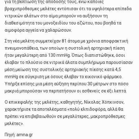
για τη βελτίωση της απόδοσής τους, ενώ κάποιες
βραχυπρόθεσμες μελέτες εντόπισαν ότι τα υψηλότερα επίπεδα
νιτρικών αλάτων στο αίμα μπορούν να αυξήσουν τη
διαθεσιμότητα του μονοξειδίου του αζώτου, που βοηθά τα
αιμοφόρα αγγεία να χαλαρώσουν.
Στη νέα μελέτη συμμετείχαν 81 άτομα με χρόνια αποφρακτική
πνευμονοπάθεια, των οποίων η συστολική αρτηριακή πίεση
ήταν μεγαλύτερη από 130 mmHg. Όπως διαπιστώθηκε, όσοι
έλαβαν το πλούσιο σε νιτρικά άλατα συμπλήρωμα παρουσίασαν
μέση μείωση της συστολικής αρτηριακής πίεσης κατά 4,5
mmHg σε σύγκριση με όσους έλαβαν το εικονικό φάρμακο.
Υπήρξε επίσης μια μέση αύξηση περίπου 30 μέτρων στο πόσο
μακριά μπορούσαν να περπατήσουν οι ασθενείς σε έξι λεπτά.
Ο επικεφαλής της μελέτης, καθηγητής, Νίκολας Χόπκινσον,
χαρακτήρισε τα αποτελέσματα «πολύ ελπιδοφόρα, αλλά θα
πρέπει να επιβεβαιωθούν σε μεγαλύτερες, μακροπρόθεσμες
μελέτες».
Πηγή: amna.gr