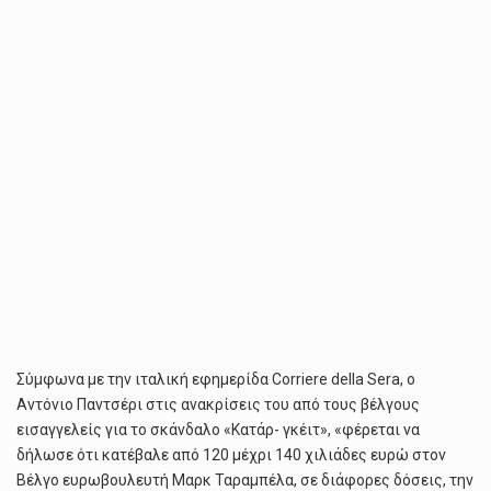
ΧΡΗΜΆΤΩΝ
ΣΤΟΝ
ΤΑΡΑΜΠΈΛΑ»
Σύμφωνα με την ιταλική εφημερίδα Corriere della Sera, o
Αντόνιο Παντσέρι στις ανακρίσεις του από τους βέλγους
εισαγγελείς για το σκάνδαλο «Κατάρ- γκέιτ», «φέρεται να
δήλωσε ότι κατέβαλε από 120 μέχρι 140 χιλιάδες ευρώ στον
Βέλγο ευρωβουλευτή Μαρκ Ταραμπέλα, σε διάφορες δόσεις, την