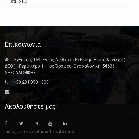
Traders and strategists are thinking about all the ways that
November’ [...]
February 20, 2024
The Quiet Way Democrats Hope to Expand ...
Επικοινωνία
The Democratic Governors Association is beginning a
multimillion-dolla [...]
Εγνατίας 154, Εντός Διεθνούς Έκθεσης Θεσσαλονίκης (
ΔΕΘ ) - Περίπτερο 1 - 1ος Όροφος, Θεσσαλονίκη, 54636,
February 20, 2024
ΘΕΣΣΑΛΟΝΙΚΗΣ
Biden Heads to California to Add to Hi ...
+30 231 050 1006
President Biden’s ability to raise cash has been a bright spot
as his [...]
Ακολουθήστε μας
February 20, 2024
Low Prices Lure Hong Kongers to China
Hong Kong residents are finding in Shenzhen, the mainland
Instagram has returned invalid data.
city next do [...]