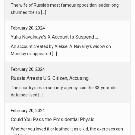
Yulia Navalnaya’s X Account Is Suspend ...
An account created by Aleksei A. Navalny’s widow on
Monday disappeared [...]
February 20, 2024
Russia Arrests U.S. Citizen, Accusing ...
The country’s main security agency said the 33-year-old
detainee lived [...]
February 20, 2024
Could You Pass the Presidential Physic ...
Whether you loved it or loathed it as a kid, the exercises can
still b [...]
February 20, 2024
Wall Street Is Already Placing Bets on ...