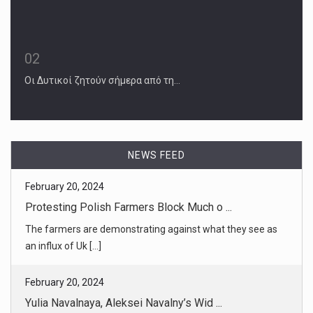
02
Οι Δυτικοί ζητούν σήμερα από τη…
February 20, 2024
Protesting Polish Farmers Block Much o ...
NEWS FEED
The farmers are demonstrating against what they see as
an influx of Uk [...]
February 20, 2024
Yulia Navalnaya, Aleksei Navalny’s Wid ...
The wife of Russia’s most famous opposition leader long
shunned the sp [...]
February 20, 2024