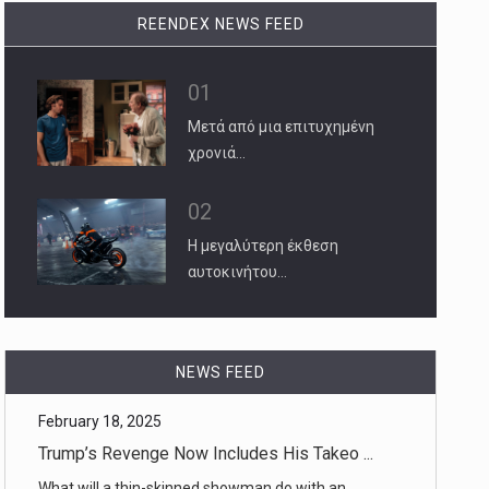
REENDEX NEWS FEED
01
Μετά από μια επιτυχημένη
χρονιά…
02
Η μεγαλύτερη έκθεση
αυτοκινήτου…
NEWS FEED
February 18, 2025
Trump Cuts Target Next Generation of S ...
A core group of so-called disease detectives, who