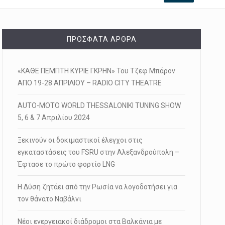
ΠΡΌΣΦΑΤΑ ΆΡΘΡΑ
«ΚΑΘΕ ΠΕΜΠΤΗ ΚΥΡΙΕ ΓΚΡΗΝ» Του Τζεφ Μπάρον
ΑΠΟ 19-28 ΑΠΡΙΛΙΟΥ – RADIO CITY THEATRE
AUTO-MOTO WORLD THESSALONIKI TUNING SHOW
5, 6 & 7 Απριλίου 2024
Ξεκινούν οι δοκιμαστικοί έλεγχοι στις
εγκαταστάσεις του FSRU στην Αλεξανδρούπολη –
Έφτασε το πρώτο φορτίο LNG
Η Δύση ζητάει από την Ρωσία να λογοδοτήσει για
τον θάνατο Ναβάλνι
Νέοι ενεργειακοί διάδρομοι στα Βαλκάνια με