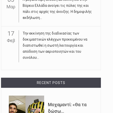
Βόρειο Ελλάδα ανοίγει τις πύλες της και
Μαρ
πάλι στις αρχές της άνοιξης. Η δημοφιλής
εκδήλωση...
17
Την εκκίνηση της διαδικασίας των
δοκιμαστικών ελέγχων προκειμένου να
Φεβ
διαπιστωθεί η σωστή λειτουργία και
απόδοση των αεριοποιητών και του
συνόλου...
RECENT POSTS
Μοχαμαντί: «Θα τα
δώσω...