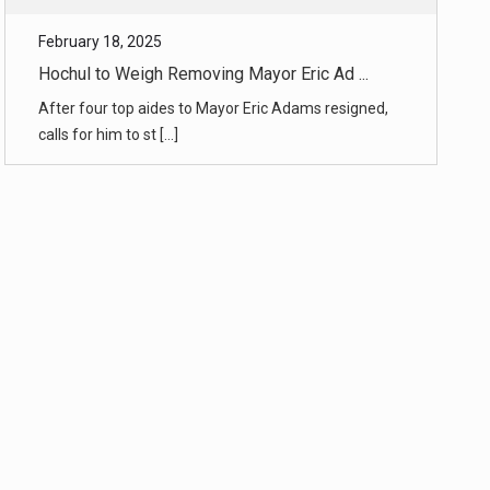
February 18, 2025
Judge in Eric Adams Case to Consider B ...
Judge Dale E. Ho will hear the government’s rationale
for its request [...]
February 18, 2025
Art Adviser. Friend. Thief.
Lisa Schiff became the country’s leading art
consultant, and drew her [...]
February 18, 2025
Bibas Children, Symbols of Hostage Cri ...
Hamas said it would turn over the bodies of the boys,
Ariel Bibas and [...]