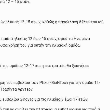
ιά 12 – 15 ετών.
ών ηλικίας 12-15 ετών, καθώς η παραλλαγή Δέλτα του ιού
 παιδιά ηλικίας 12 έως 15 ετών, αφού τα Ηνωμένα
υσα χρήση του για αυτήν την ηλικιακή ομάδα.
ό της ομάδας 12-17 και η εκστρατεία θα ξεκινήσει
ήση του εμβολίου των Pfizer-BioNTech για την ομάδα 12-
 Τζασίντα Αρντερν.
υ εμβολίου Sinovac για τις ηλικίες 3 έως 17 ετών.
ή του να ανοίξει την πλατφόρμα εμβολιασμού για παιδιά