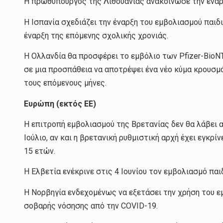
Η πρωθυπουργός της Λιθουανίας ανακοίνωσε την έναρξ
Η Ισπανία σχεδιάζει την έναρξη του εμβολιασμού παιδ
έναρξη της επόμενης σχολικής χρονιάς.
Η Ολλανδία θα προσφέρει το εμβόλιο των Pfizer-BioN
σε μια προσπάθεια να αποτρέψει ένα νέο κύμα κρου
τους επόμενους μήνες.
Ευρώπη (εκτός ΕΕ)
Η επιτροπή εμβολιασμού της Βρετανίας δεν θα λάβει 
Ιούλιο, αν και η βρετανική ρυθμιστική αρχή έχει εγκρίν
15 ετών.
Η Ελβετία ενέκρινε στις 4 Ιουνίου τον εμβολιασμό παι
Η Νορβηγία ενδεχομένως να εξετάσει την χρήση του εμβ
σοβαρής νόσησης από την COVID-19.