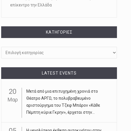
επίκεντρο την Ελλάδα
KΑΤΗΓΟΡΊΕΣ
Kατηγορίες
LATEST EVENTS
20
Μετά από μια επιτυχημένη χρονιά στο
Θέατρο ΑΡΓΩ, το πολυβραβευμένο
Μαρ
αριστούργημα του Τζεφ Μπάρον «Κάθε
Πέμπτη κύριε Γκρην», έρχεται στην...
05
Η μεγαλύτερη έκθεση αυτοκινήτου στην