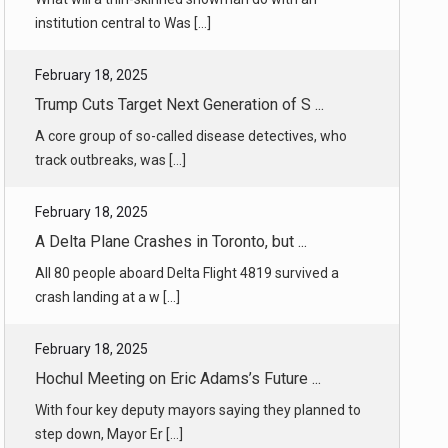
track outbreaks, was [...]
February 18, 2025
A Delta Plane Crashes in Toronto, but ...
All 80 people aboard Delta Flight 4819 survived a
crash landing at a w [...]
February 18, 2025
Hochul Meeting on Eric Adams’s Future ...
With four key deputy mayors saying they planned to
step down, Mayor Er [...]
February 18, 2025
Hochul to Weigh Removing Mayor Eric Ad ...
After four top aides to Mayor Eric Adams resigned,
calls for him to st [...]