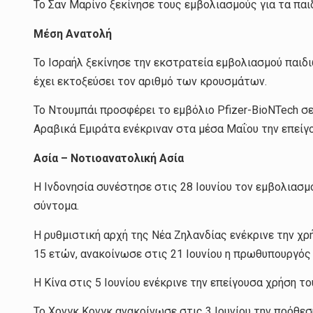
Το Σαν Μαρίνο ξεκίνησε τους εμβολιασμούς για τα παιδ
Mέση Ανατολή
Το Ισραήλ ξεκίνησε την εκστρατεία εμβολιασμού παιδι
έχει εκτοξεύσει τον αριθμό των κρουσμάτων.
Το Ντουμπάι προσφέρει το εμβόλιο Pfizer-BioNTech σε
Αραβικά Εμιράτα ενέκριναν στα μέσα Μαΐου την επείγο
Ασία – Νοτιοανατολική Ασία
Η Ινδονησία συνέστησε στις 28 Ιουνίου τον εμβολιασμ
σύντομα.
Η ρυθμιστική αρχή της Νέα Ζηλανδίας ενέκρινε την χρ
15 ετών, ανακοίνωσε στις 21 Ιουνίου η πρωθυπουργός
Η Κίνα στις 5 Ιουνίου ενέκρινε την επείγουσα χρήση το
Το Χονγκ Κονγκ ανακοίνωσε στις 3 Ιουνίου την πρόθεσ