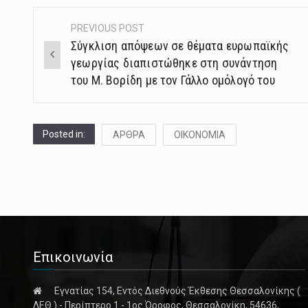
PREVIOUS POST
Post
Σύγκλιση απόψεων σε θέματα ευρωπαϊκής
navigation
γεωργίας διαπιστώθηκε στη συνάντηση
του Μ. Βορίδη με τον Γάλλο ομόλογό του
Posted in:
ΑΡΘΡΑ
ΟΙΚΟΝΟΜΙΑ
Επικοινωνία
Εγνατίας 154, Εντός Διεθνούς Έκθεσης Θεσσαλονίκης (
ΔΕΘ ) - Περίπτερο 1 - 1ος Όροφος, Θεσσαλονίκη, 54636,