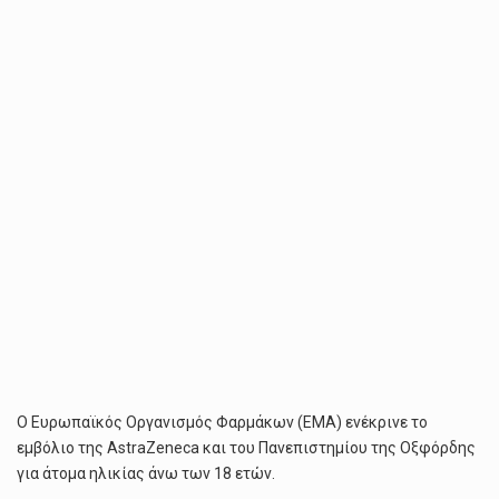
ΕΜΒΟΛΊΟΥ
ΤΗΣ
ASTRAZENECA
ΣΤΙΣ
ΧΏΡΕΣ
ΤΗΣ
ΕΕ
Ο Ευρωπαϊκός Οργανισμός Φαρμάκων (EMA) ενέκρινε το
εμβόλιο της AstraZeneca και του Πανεπιστημίου της Οξφόρδης
για άτομα ηλικίας άνω των 18 ετών.