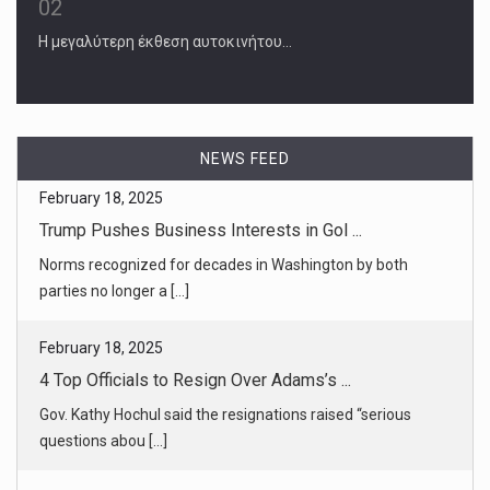
02
Η μεγαλύτερη έκθεση αυτοκινήτου…
NEWS FEED
February 18, 2025
4 Top Officials to Resign Over Adams’s ...
Gov. Kathy Hochul said the resignations raised “serious
questions abou [...]
February 18, 2025
Judge Dale Ho Faces Demands to Continu ...
As Judge Dale E. Ho considers the Justice Department’s
request to stop [...]