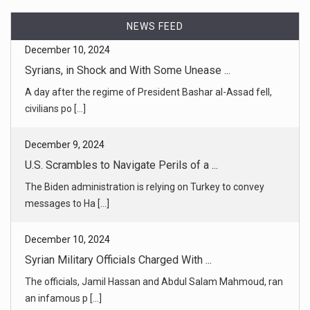
NEWS FEED
December 9, 2024
U.S. Scrambles to Navigate Perils of a ...
The Biden administration is relying on Turkey to convey
messages to Ha [...]
December 10, 2024
Syrian Military Officials Charged With ...
The officials, Jamil Hassan and Abdul Salam Mahmoud, ran
an infamous p [...]
December 9, 2024
Syria’s President Had Stocks of Chemic ...
While experts believe that Syria has retained some stocks
of chemical [...]