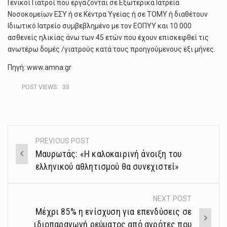
Γενικοί Γιατροί που εργάζονται σε Εξωτερικά Ιατρεία
Νοσοκομείων ΕΣΥ ή σε Κέντρα Υγείας ή σε ΤΟΜΥ ή διαθέτουν
Iδιωτικό Iατρείο συμβεβλημένο με τον ΕΟΠΥΥ και 10.000
ασθενείς ηλικίας άνω των 45 ετών που έχουν επισκεφθεί τις
ανωτέρω δομές /γιατρούς κατά τους προηγούμενους έξι μήνες.
Πηγή: www.amna.gr
POST VIEWS:
33
PREVIOUS POST
Post
Μαυρωτάς: «Η καλοκαιρινή άνοιξη του
navigation
ελληνικού αθλητισμού θα συνεχιστεί»
NEXT POST
Μέχρι 85% η ενίσχυση για επενδύσεις σε
ιδιοπαραγωγή ρεύματος από αγρότες που