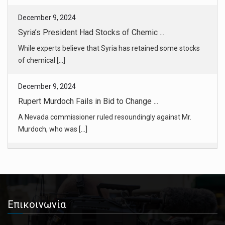
December 9, 2024
Rupert Murdoch Fails in Bid to Change ...
A Nevada commissioner ruled resoundingly against Mr.
Murdoch, who was [...]
December 9, 2024
Daniel Penny Is Acquitted in Death of ...
Mr. Penny choked Mr. Neely in a minutes-long struggle on
the floor of [...]
December 9, 2024
In Penny Trial, the Moment May Have Ma ...
Jordan Neely’s death on the subway would once have
Επικοινωνία
prompted persistent [...]