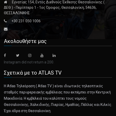
Εγνατίας 154, Εντός Διεθνούς Έκθεσης Θεσσαλονίκης (
December 9, 2024
ΔΕΘ ) - Περίπτερο 1 - 1ος Όροφος, Θεσσαλονίκη, 54636,
The Most Popular Recipes of 2024
ΘΕΣΣΑΛΟΝΙΚΗΣ
You loved these recipes. Now see what made our Top 25.
+30 231 050 1006
[...]
December 10, 2024
Ακολουθήστε μας
Trump’s Perfume Line Hits the Market W ...
Everything around President-elect Donald J. Trump has
become something [...]
Instagram did not return a 200.
Σχετικά με το ATLAS TV
December 10, 2024
Nobel Laureates Urge Senate to Turn Do ...
Η Atlas Τηλεόραση ( Atlas TV ) είναι ιδιωτικός τηλεοπτικός
Elevating Mr. Kennedy to secretary of H.H.S. “would put the
σταθμός περιφερειακής εμβέλειας που εκπέμπει στην Κεντρική
public’s h [...]
Μακεδονία. Η εμβέλειά του καλύπτει τους νομούς
Θεσσαλονίκης, Χαλκιδικής, Πιερίας, Ημαθίας, Πέλλας και Κιλκίς.
December 10, 2024
Έχει έδρα στη Θεσσαλονίκη.