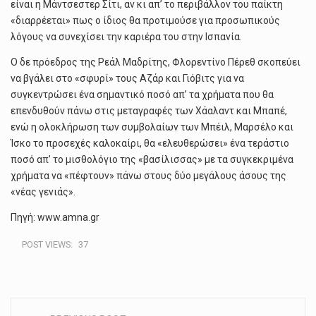
είναι η Μάντσεστερ Σίτι, αν κι απ’ το περιβάλλον του παίκτη
«διαρρέεται» πως ο ίδιος θα προτιμούσε για προσωπικούς
λόγους να συνεχίσει την καριέρα του στην Ισπανία.
Ο δε πρόεδρος της Ρεάλ Μαδρίτης, Φλορεντίνο Πέρεθ σκοπεύει
να βγάλει στο «σφυρί» τους Αζάρ και Γιόβιτς για να
συγκεντρώσει ένα σημαντικό ποσό απ’ τα χρήματα που θα
επενδυθούν πάνω στις μεταγραφές των Χάαλαντ και Μπαπέ,
ενώ η ολοκλήρωση των συμβολαίων των Μπέιλ, Μαρσέλο και
Ίσκο το προσεχές καλοκαίρι, θα «ελευθερώσει» ένα τεράστιο
ποσό απ’ το μισθολόγιο της «βασίλισσας» με τα συγκεκριμένα
χρήματα να «πέφτουν» πάνω στους δύο μεγάλους άσους της
«νέας γενιάς».
Πηγή: www.amna.gr
POST VIEWS:
37