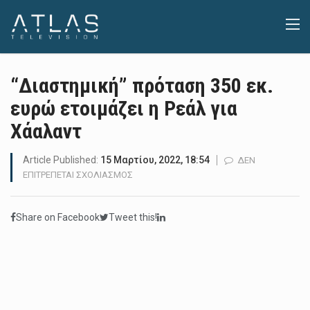
“Διαστημική” πρόταση 350 εκ.
ευρώ ετοιμάζει η Ρεάλ για
Χάαλαντ
Article Published:
15 Μαρτίου, 2022, 18:54
ΔΕΝ
ΣΤΟ
ΕΠΙΤΡΈΠΕΤΑΙ ΣΧΟΛΙΑΣΜΌΣ
“ΔΙΑΣΤΗΜΙΚΉ”
ΠΡΌΤΑΣΗ
Share on Facebook
Tweet this!
350
ΕΚ.
ΕΥΡΏ
ΕΤΟΙΜΆΖΕΙ
Η
ΡΕΆΛ
ΓΙΑ