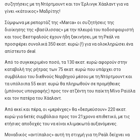
συζητήσεις με τη Ντόρτμουντ και τον Έρλινγκ Χάαλαντ για να
γίνει «κάτοικος» Μαδρίτης!
Σύμφωνα με ρεπορτάζ της «Marca» οι συζητήσεις της
διοίκησης της «βασίλισσας» με την πλευρά του ποδοσφαιριστή
και τους Βεστφαλούς έχουν ήδη ξεκινήσει, με τη Ρεάλ να
προσφέρει συνολικά 350 εκατ. ευρώ (!) για να ολοκληρώσει ένα
απίστευτο deal.
Από το συγκεκριμένο ποσό, τα 130 εκατ. ευρώ αφορούν στην
καταβολή της ρήτρας των 75 εκατ. ευρώ που υπάρχει στο
συμβόλαιο του διεθνούς Νορβηγού μέσου με τη Ντόρτμουντ και
τα υπόλοιπα 55 εκατ. ευρώ θα πληρωθούν σε προμήθειες
(μπόνους υπογραφής) προς τον ατζέντη του παίκτη Μίνο Ραϊόλα
και τον πατέρα του Χάαλαντ.
Από εκεί και πέρα, οι «μερένχες» θα «δεσμεύσουν» 220 εκατ.
ευρώ για 6ετές συμβόλαιο προς τον 21χρονο επιθετικό, με τις
ετήσιες αποδοχές του να είναι κλιμακωτά αυξανόμενες.
Μοναδικός «αντίπαλος» αυτή τη στιγμή για τη Ρεάλ δείχνει να