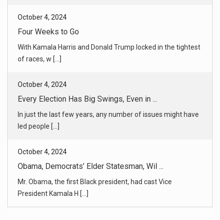
of races, w [...]
October 4, 2024
Every Election Has Big Swings, Even in ...
In just the last few years, any number of issues might have
led people [...]
October 4, 2024
Obama, Democrats’ Elder Statesman, Wil ...
Mr. Obama, the first Black president, had cast Vice
President Kamala H [...]
October 4, 2024
As America’s Marijuana Use Grows, So D ...
The drug, legal in much of the country, is widely seen as
nonaddictive [...]