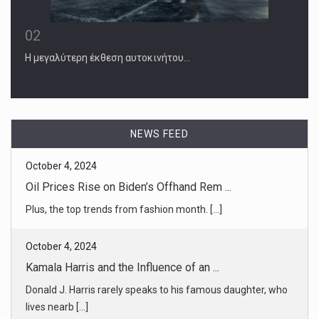
02
Η μεγαλύτερη έκθεση αυτοκινήτου…
October 4, 2024
Oil Prices Rise on Biden’s Offhand Rem ...
Plus, the top trends from fashion month. [...]
NEWS FEED
October 4, 2024
Kamala Harris and the Influence of an ...
Donald J. Harris rarely speaks to his famous daughter, who
lives nearb [...]
October 4, 2024
Four Weeks to Go
With Kamala Harris and Donald Trump locked in the tightest