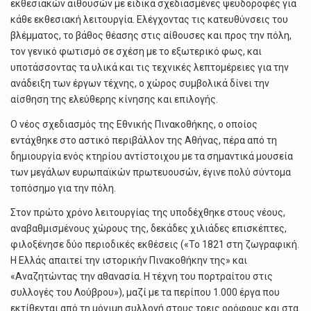
εκθεσιακών αιθουσών με ειδικά σχεδιασμένες ψευδοροφές για
κάθε εκθεσιακή λειτουργία. Ελέγχοντας τις κατευθύνσεις του
βλέμματος, το βάθος θέασης στις αίθουσες και προς την πόλη,
τον γενικό φωτισμό σε σχέση με το εξωτερικό φως, και
υποτάσσοντας τα υλικά και τις τεχνικές λεπτομέρειες για την
ανάδειξη των έργων τέχνης, ο χώρος συμβολικά δίνει την
αίσθηση της ελεύθερης κίνησης και επιλογής.
Ο νέος σχεδιασμός της Εθνικής Πινακοθήκης, ο οποίος
εντάχθηκε στο αστικό περιβάλλον της Αθήνας, πέρα από τη
δημιουργία ενός κτηρίου αντίστοιχου με τα σημαντικά μουσεία
των μεγάλων ευρωπαϊκών πρωτευουσών, έγινε πολύ σύντομα
τοπόσημο για την πόλη.
Στον πρώτο χρόνο λειτουργίας της υποδέχθηκε στους νέους,
αναβαθμισμένους χώρους της, δεκάδες χιλιάδες επισκέπτες,
φιλοξένησε δύο περιοδικές εκθέσεις («Το 1821 στη ζωγραφική.
Η Ελλάς απαιτεί την ιστορικήν Πινακοθήκην της» και
«Αναζητώντας την αθανασία. Η τέχνη του πορτραίτου στις
συλλογές του Λούβρου»), μαζί με τα περίπου 1.000 έργα που
εκτίθενται από τη μόνιμη συλλογή στους τρεις ορόφους και στα