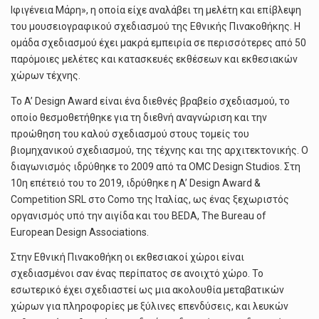
Ιφιγένεια Μάρη», η οποία είχε αναλάβει τη μελέτη και επίβλεψη
του μουσειογραφικού σχεδιασμού της Εθνικής Πινακοθήκης. Η
ομάδα σχεδιασμού έχει μακρά εμπειρία σε περισσότερες από 50
παρόμοιες μελέτες και κατασκευές εκθέσεων και εκθεσιακών
χώρων τέχνης.
Το A’ Design Award είναι ένα διεθνές βραβείο σχεδιασμού, το
οποίο θεσμοθετήθηκε για τη διεθνή αναγνώριση και την
προώθηση του καλού σχεδιασμού στους τομείς του
βιομηχανικού σχεδιασμού, της τέχνης και της αρχιτεκτονικής. Ο
διαγωνισμός ιδρύθηκε το 2009 από τα OMC Design Studios. Στη
10η επέτειό του το 2019, ιδρύθηκε η A’ Design Award &
Competition SRL στο Como της Ιταλίας, ως ένας ξεχωριστός
οργανισμός υπό την αιγίδα και του BEDA, The Bureau of
European Design Associations.
Στην Εθνική Πινακοθήκη οι εκθεσιακοί χώροι είναι
σχεδιασμένοι σαν ένας περίπατος σε ανοιχτό χώρο. Το
εσωτερικό έχει σχεδιαστεί ως μια ακολουθία μεταβατικών
χώρων για πληροφορίες με ξύλινες επενδύσεις, και λευκών