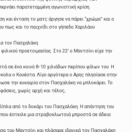
 περνάει παρατεταμμένη αγωνιστική κρίση.
η και ένταση το ματς άργησε να πάρει “χρώμα” και ο
ου πως και το παιχνίδι στο γήπεδο Χαριλάου
ια τον Πασχαλάκη.
φιλικού προετοιμασίας. Στο 22′ ο Μαντσίνι είχε την
στά σε ένα κοινό 8-10 χιλιάδων περίπου φίλων του. Η
ύκολα ο Κουέστα. Λίγο αργότερα ο Αρης πλησίασε στην
δωσε την ευκαιρία στον Πασχαλάκη να μπλοκάρει. Το
φάσεις, χωρίς αρχή και τέλος,
 δίπλα από το δοκάρι του Πασχαλάκη. Η απάντηση του
 που έστειλε μια στραβοκλωτσιά μπροστά σε άδεια
άσα του Μαντσίνι και πλάσαρε ιδανικά τον Πασχαλάκη