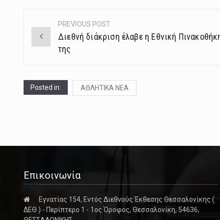
PREVIOUS POST
Post
Διεθνή διάκριση έλαβε η Εθνική Πινακοθήκη
navigation
της
Posted in:
ΑΘΛΗΤΙΚΑ ΝΕΑ
Επικοινωνία
Εγνατίας 154, Εντός Διεθνούς Έκθεσης Θεσσαλονίκης (
ΔΕΘ ) - Περίπτερο 1 - 1ος Όροφος, Θεσσαλονίκη, 54636,
ΘΕΣΣΑΛΟΝΙΚΗΣ