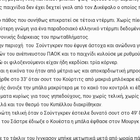
ς παιχνίδια δεν έχει δεχτεί γκολ από τον Δικέφαλο ο οποίος
 πάθος που συνήθως επικρατεί σε τέτοια ντέρμπι. Χωρίς πίεσ
λύτερη γνώμη για ένα παραδοσιακό ελληνικό ντέρμπι δεδομέν
κανονικής διάρκειας του πρωταθλήματος.
την περιοχή του Σούντγκρεν που έφυγε άστοχα και ανώδυνα γ
ών του ανέπνευστου ΠΑΟΚ και το παιχνίδι κυλούσε με ρυθμού 
ώ οι φιλοξενούμενοι είχαν ήδη κερδίσει τρία κόρνερ.
και η εικόνα του ήταν από μέτρια ως και αποκαρδιωτική μπρο
ήρθε στο 33′ όταν σουτ του Κούρτιτς από μακριά μπλόκαρε ε
ής άνοιξε την μπάλα μακρύτερα με το κακό του κοντρόλ κι έ
τα κυρίως για τους γηπεδούχους, που χωρίς τελική, χωρίς 
λά και τον θεσμό του Κυπέλλου διακρίθηκαν.
ρώτη τελική όταν ο Σούντγκρεν έστειλε δυνατό σουτ στο 49′
τ του Σάστρε έδιωξε ο Κουέστα η μπάλα έφθασε στον Μουργκ
ε το τάκλιν του Ινγκασον μπήκε μετωπικά μετά από ωραία π