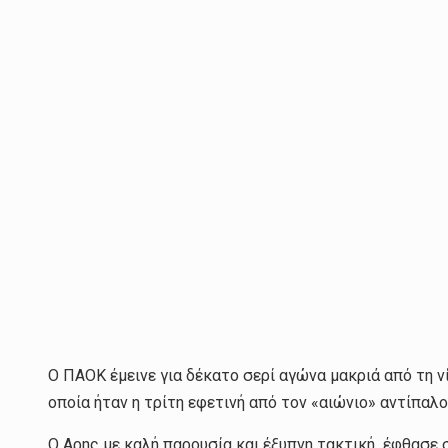
Ο ΠΑΟΚ έμεινε για δέκατο σερί αγώνα μακριά από τη νί
οποία ήταν η τρίτη εφετινή από τον «αιώνιο» αντίπαλο
Ο Αρης με καλή παρουσία και έξυπνη τακτική έφθασε σ