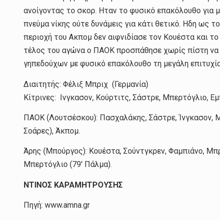
ανοίγοντας το σκορ. Ηταν το φυσικό επακόλουθο για 
πνεύμα νίκης ούτε δυνάμεις για κάτι θετικό. Ηδη ως το
περιοχή του Ακπομ δεν αιφνιδίασε τον Κουέστα και το
τέλος του αγώνα ο ΠΑΟΚ προσπάθησε χωρίς πίστη να φ
γηπεδούχων με φυσικό επακόλουθο τη μεγάλη επιτυχία
Διαιτητής: Φέλιξ Μπριχ (Γερμανία)
Κίτρινες: Ινγκασον, Κούρτιτς, Σάστρε, Μπερτόγλιο, Ε
ΠΑΟΚ (Λουτσέσκου): Πασχαλάκης, Σάστρε, Ίνγκασον, Μιχά
Σοάρες), Άκπομ.
Άρης (Μπούργος): Κουέστα, Σούντγκρεν, Φαμπιάνο, Μπρά
Μπερτόγλιο (79′ Πάλμα).
NTINOΣ ΚΑΡΑΜΗΤΡΟΥΣΗΣ
Πηγή: www.amna.gr