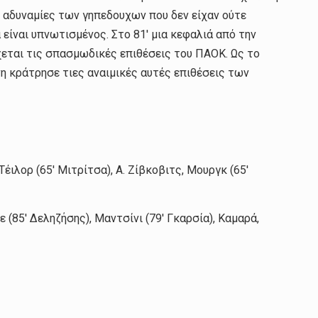
ς αδυναμίες των γηπεδουχων που δεν είχαν ούτε
α είναι υπνωτισμένος. Στο 81′ μια κεφαλιά από την
ρχεται τις σπασμωδικές επιθέσεις του ΠΑΟΚ. Ως το
 κράτρησε τιες αναιμικές αυτές επιθέσεις των
έιλορ (65′ Μιτρίτσα), Α. Ζίβκοβιτς, Μουργκ (65′
(85′ Δεληζήσης), Μαντσίνι (79′ Γκαρσία), Καμαρά,