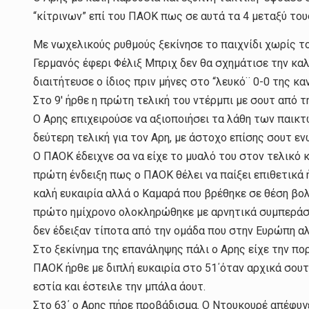
“κίτρινων” επί του ΠΑΟΚ πως σε αυτά τα 4 μεταξύ του
Με νωχελικούς ρυθμούς ξεκίνησε το παιχνίδι χωρίς το
Γερμανός έφερι Φέλιξ Μπριχ δεν θα σχημάτισε την κα
διαιτήτευσε ο ίδιος πριν μήνες στο “λευκό¨ 0-0 της 
Στο 9′ ήρθε η πρώτη τελική του ντέρμπι με σουτ από 
Ο Αρης επιχειρούσε να αξιοποιήσει τα λάθη των παικτ
δεύτερη τελική για τον Αρη, με άστοχο επίσης σουτ εν
Ο ΠΑΟΚ έδειχνε σα να είχε το μυαλό του στον τελικό 
πρώτη ένδειξη πως ο ΠΑΟΚ θέλει να παίξει επιθετικά 
καλή ευκαιρία αλλά ο Καμαρά που βρέθηκε σε θέση βολ
πρώτο ημίχρονο ολοκληρώθηκε με αρνητικά συμπεράσμα
δεν έδειξαν τίποτα από την ομάδα που στην Ευρώπη αλ
Στο ξεκίνημα της επανάληψης πάλι ο Αρης είχε την πο
ΠΑΟΚ ήρθε με διπλή ευκαιρία στο 51΄όταν αρχικά σου
εστία και έστειλε την μπάλα άουτ.
Στο 63΄ ο Αρης πήρε προβάδισμα. Ο Ντουκουρέ απέφυγ