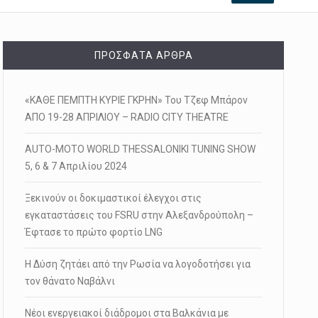
ΠΡΌΣΦΑΤΑ ΆΡΘΡΑ
«ΚΑΘΕ ΠΕΜΠΤΗ ΚΥΡΙΕ ΓΚΡΗΝ» Του Τζεφ Μπάρον
ΑΠΟ 19-28 ΑΠΡΙΛΙΟΥ – RADIO CITY THEATRE
AUTO-MOTO WORLD THESSALONIKI TUNING SHOW
5, 6 & 7 Απριλίου 2024
Ξεκινούν οι δοκιμαστικοί έλεγχοι στις
εγκαταστάσεις του FSRU στην Αλεξανδρούπολη –
Έφτασε το πρώτο φορτίο LNG
Η Δύση ζητάει από την Ρωσία να λογοδοτήσει για
τον θάνατο Ναβάλνι
Νέοι ενεργειακοί διάδρομοι στα Βαλκάνια με