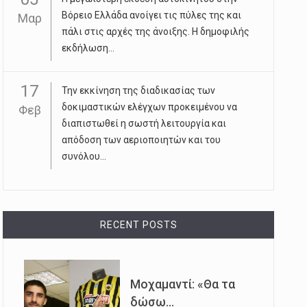
Βόρειο Ελλάδα ανοίγει τις πύλες της και
Μαρ
πάλι στις αρχές της άνοιξης. Η δημοφιλής
εκδήλωση...
17
Την εκκίνηση της διαδικασίας των
δοκιμαστικών ελέγχων προκειμένου να
Φεβ
διαπιστωθεί η σωστή λειτουργία και
απόδοση των αεριοποιητών και του
συνόλου...
RECENT POSTS
Μοχαμαντί: «Θα τα
δώσω...