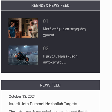
REENDEX NEWS FEED
01
Μετά από μια επιτυχημένη
χρονιά…
02
Η μεγαλύτερη έκθεση
αυτοκινήτου…
October 13, 2024
NEWS FEED
Israeli Jets Pummel Hezbollah Targets ...
The strike, which wounded dozens, showed that the
militant group remai [...]