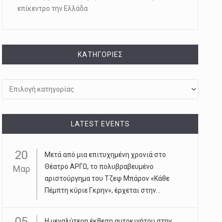
επίκεντρο την Ελλάδα
KΑΤΗΓΟΡΊΕΣ
Kατηγορίες
LATEST EVENTS
20
Μετά από μια επιτυχημένη χρονιά στο
Θέατρο ΑΡΓΩ, το πολυβραβευμένο
Μαρ
αριστούργημα του Τζεφ Μπάρον «Κάθε
Πέμπτη κύριε Γκρην», έρχεται στην...
05
Η μεγαλύτερη έκθεση αυτοκινήτου στην