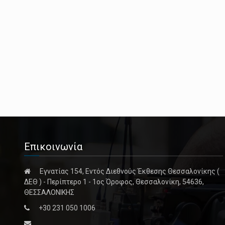
Επικοινωνία
Εγνατίας 154, Εντός Διεθνούς Έκθεσης Θεσσαλονίκης (
ΔΕΘ ) - Περίπτερο 1 - 1ος Όροφος, Θεσσαλονίκη, 54636,
ΘΕΣΣΑΛΟΝΙΚΗΣ
+30 231 050 1006