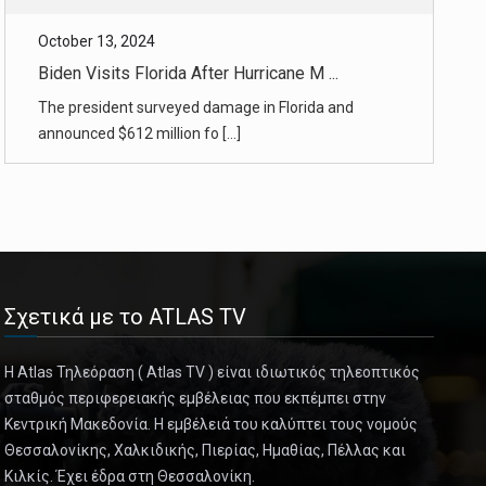
Biden Visits Florida After Hurricane M ...
The president surveyed damage in Florida and
announced $612 million fo [...]
October 13, 2024
Milton in Florida and Helene in North ...
Helene in North Carolina and Milton in Florida were
very different sto [...]
October 13, 2024
SpaceX Launches Starship Rocket and Ca ...
Σχετικά με το ATLAS TV
The company completed a successful test flight of
the most powerful ro [...]
Η Atlas Τηλεόραση ( Atlas TV ) είναι ιδιωτικός τηλεοπτικός
σταθμός περιφερειακής εμβέλειας που εκπέμπει στην
Κεντρική Μακεδονία. Η εμβέλειά του καλύπτει τους νομούς
October 13, 2024
Θεσσαλονίκης, Χαλκιδικής, Πιερίας, Ημαθίας, Πέλλας και
Can the Government Get People to Have ...
Κιλκίς. Έχει έδρα στη Θεσσαλονίκη.