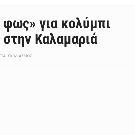
 φως» για κολύμπι
 στην Καλαμαριά
ΣΤΟ
ΕΤΑΙ ΣΧΟΛΙΑΣΜΌΣ
ΔΌΘΗΚΕ
ΤΟ
«ΠΡΆΣΙΝΟ
ΦΩΣ»
ΓΙΑ
ΚΟΛΎΜΠΙ
ΣΤΗΝ
ΠΛΑΖ
ΑΡΕΤΣΟΎΣ
ΣΤΗΝ
ΚΑΛΑΜΑΡΙΆ