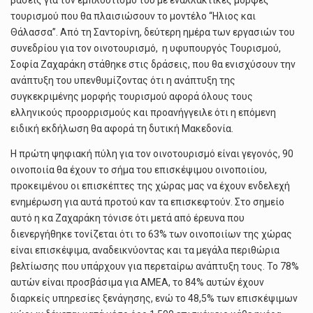
βάσεις για τον εμπλουτισμό του με εναλλακτικές μορφές
τουρισμού που θα πλαισιώσουν το μοντέλο “Ηλιος και
Θάλασσα”. Από τη Σαντορίνη, δεύτερη ημέρα των εργασιών του
συνεδρίου για τον οινοτουρισμό, η υφυπουργός Τουρισμού,
Σοφία Ζαχαράκη στάθηκε στις δράσεις, που θα ενισχύσουν την
ανάπτυξη του υπενθυμίζοντας ότι η ανάπτυξη της
συγκεκριμένης μορφής τουρισμού αφορά όλους τους
ελληνικούς προορρισμούς και προανήγγειλε ότι η επόμενη
ειδική εκδήλωση θα αφορά τη δυτική Μακεδονία.
Η πρώτη ψηφιακή πύλη για τον οινοτουρισμό είναι γεγονός, 90
οινοποιία θα έχουν το σήμα του επισκέψιμου οινοποιίου,
προκειμένου οι επισκέπτες της χώρας μας να έχουν ενδελεχή
ενημέρωση για αυτά προτού καν τα επισκεφτούν. Στο σημείο
αυτό η κα Ζαχαράκη τόνισε ότι μετά από έρευνα που
διενεργήθηκε τονίζεται ότι το 63% των οινοποιίων της χώρας
είναι επισκέψιμα, αναδεικνύοντας και τα μεγάλα περιθώρια
βελτίωσης που υπάρχουν για περεταίρω ανάπτυξη τους. Το 78%
αυτών είναι προσβάσιμα για ΑΜΕΑ, το 84% αυτών έχουν
διαρκείς υπηρεσίες ξενάγησης, ενώ το 48,5% των επισκέψιμων