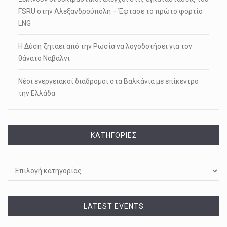
FSRU στην Αλεξανδρούπολη – Έφτασε το πρώτο φορτίο
LNG
Η Δύση ζητάει από την Ρωσία να λογοδοτήσει για τον
θάνατο Ναβάλνι
Νέοι ενεργειακοί διάδρομοι στα Βαλκάνια με επίκεντρο
την Ελλάδα
KΑΤΗΓΟΡΊΕΣ
Kατηγορίες
LATEST EVENTS