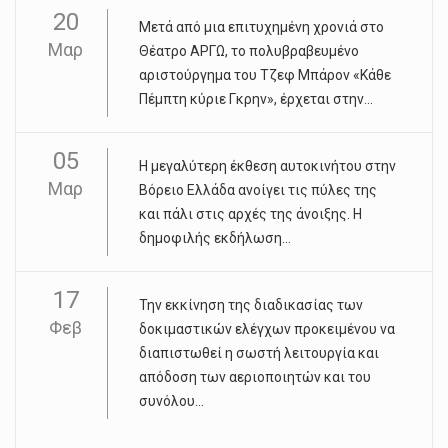
20
Μετά από μια επιτυχημένη χρονιά στο
Μαρ
Θέατρο ΑΡΓΩ, το πολυβραβευμένο
αριστούργημα του Τζεφ Μπάρον «Κάθε
Πέμπτη κύριε Γκρην», έρχεται στην...
05
Η μεγαλύτερη έκθεση αυτοκινήτου στην
Μαρ
Βόρειο Ελλάδα ανοίγει τις πύλες της
και πάλι στις αρχές της άνοιξης. Η
δημοφιλής εκδήλωση...
17
Την εκκίνηση της διαδικασίας των
Φεβ
δοκιμαστικών ελέγχων προκειμένου να
διαπιστωθεί η σωστή λειτουργία και
απόδοση των αεριοποιητών και του
συνόλου...