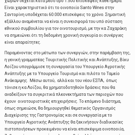
χώρων δέχεται κατά μέσο όρο 1.500 επισκέψεις κάθε ημέρα.
Είναι χαρακτηριστικό ότι το οινοποιίο Santo Wines στην
Σαντορίνη υποδέχεται 60.000 επισκέψεις το χρόνο. Σημαντική
εξάλλου αναμένεται να είναι η συνεισφορά του υπό σύσταση
εθνικού συμβουλίου για τον οινοτουρισμό, με την κα Ζαχαράκη
να σημειώνει ότι τη δεδομένη χρονική συγκυρία οι συνέργιες
είναι απαραίτητες.
Παραμένοντας στο μέτωπο των συνεργιών, στην παρέμβαση της,
η γενική γραμματέας Τουριτικής Πολιτικής και Ανάπτυξης, Βίκυ
Λοίζου υπογράμμισε τη συνεργασία του Υπουργείο Αγροτικής
Ανάπτυξης με το Υπουργείο Τουρισμό και πιλότο το Ταμείο
Ανάκαμψης. Μέσω αυτού, αλλά και του νέου ΕΣΠΑ, όπως
τόνισε η κα Λοίζου, θα χρηματοδοτηθούν δράσεις που θα
αναδείξουν τα συγκριτικά πλεονεκτήματα των περιοχών που
έχουν οινοτουριστικές επιχειρήσεις. Το επόμενο διάστημα,
όπως σημειώσε, θα δημιουργηθεί θεματικός Οργανισμός
Διαχείρισης της Γαστρονομίας και σε συνεργασία με το
Υπουργείο Αγροτικής Ανάπτυξης θα ξεκινήσουν διαδικασίες
πιστοποιήσεων προκειμένου να είναι επισκέψιμα οινοποοιία,