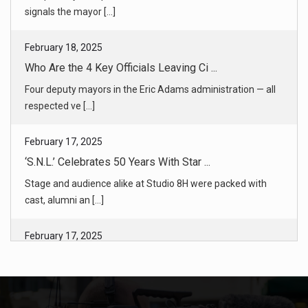
Four deputy mayors in the Eric Adams administration — all
respected ve [...]
February 17, 2025
‘S.N.L.’ Celebrates 50 Years With Star ...
Stage and audience alike at Studio 8H were packed with
cast, alumni an [...]
February 17, 2025
Trump’s USAID Cuts Halt Agent Orange V ...
Fifty years after the Vietnam War ended, President Trump’s
gutting of [...]
February 16, 2025
When Grave Markers Are Stolen, He Spea ...
To Michael Hirsch, the desecration of hundreds of graves