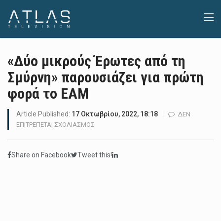
«Δύο μικρούς Έρωτες από τη
Σμύρνη» παρουσιάζει για πρώτη
φορά το ΕΑΜ
Article Published:
17 Οκτωβρίου, 2022, 18:18
ΔΕΝ
ΣΤΟ
ΕΠΙΤΡΈΠΕΤΑΙ ΣΧΟΛΙΑΣΜΌΣ
«ΔΎΟ
ΜΙΚΡΟΎΣ
Share on Facebook
Tweet this!
ΈΡΩΤΕΣ
ΑΠΌ
ΤΗ
ΣΜΎΡΝΗ»
ΠΑΡΟΥΣΙΆΖΕΙ
ΓΙΑ
ΠΡΏΤΗ