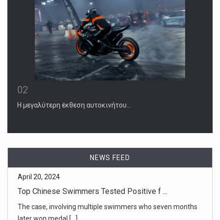
02
Η μεγαλύτερη έκθεση αυτοκινήτου…
NEWS FEED
April 20, 2024
Senate Passes Two-Year Extension of Su ...
The law lapsed only briefly after a late-night deal that