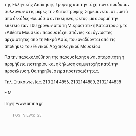
της Ελληνικής Διοίκησης Σμύρνης και την τύχη των σπουδαίων
συλλογών στις μέρες της Καταστροφής. Σημειώνεται ότι, μετά
από δεκάδες θαυμάσια αντικείμενα, φέτος, με αφορμή την
επέτειο των 100 χρόνων από τη Μικρασιατική Καταστροφή, το
«Αθέατο Μουσείο» παρουσιάζει σπάνιες και άγνωστες
αρχαιότητες από τη Μικρά Ασία, που αναδύονται από τις
αποθήκες του Εθνικού Αρχαιολογικού Μουσείου.
Για την παρακολούθηση της παρουσίασης είναι απαραίτητη η
προμήθεια εισιτηρίου και η δήλωση συμμετοχής κατά την
προσέλευση. Θα τηρηθεί σειρά προτεραιότητας.
Τηλ. Επικοινωνίας: 213 214 4856, 2132144889, 2132144838
Ε.Μ.
Πηγή: www.amna.gr
POST VIEWS:
23