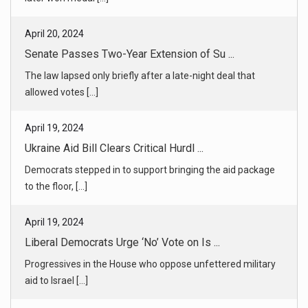
allowed votes [...]
April 19, 2024
Ukraine Aid Bill Clears Critical Hurdl ...
Democrats stepped in to support bringing the aid package
to the floor, [...]
April 19, 2024
Liberal Democrats Urge ‘No’ Vote on Is ...
Progressives in the House who oppose unfettered military
aid to Israel [...]
April 20, 2024
Final Jurors for Trump Hush Money Tria ...
Just after the last selections of alternate jurors were made,
a man se [...]