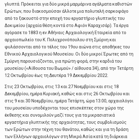
γλυπτά. Πρόκειται για δύο μικρά μαρμάρινα αγάλματα καθιστών
Ερώτων, που διακοσμούσαν άλλοτε μια πολυτελή σαρκοφάγο
από το ξακουστό στην εποχή του εργαστήριο γλυπτικής του
Δοκιμείου (αρχαία θέση κοντά στο Αφιόν Καραχισάρ). Τα έργα
αγόρασε το 1883 η εν Αθήναις Αρχαιολογική Εταιρεία από το
αρχαιοπωλείο του Κ. Πολυχρονόπουλου στη Σμύρνη και
φυλάσσονται από το τέλος του 19ου αιώνα στις αποθήκες του
Εθνικού Αρχαιολογικού Μουσείου. Οι δύο μικροί Έρωτες από τη
Σμύρνη παρουσιάζονται, για πρώτη φορά, στην καρδιά του
μουσείου («Aίθουσα του Bωμού» / αίθουσα 34), από την Τετάρτη
12 Οκτωβρίου έως τη Δευτέρα 19 Δεκεμβρίου 2022.
Στις 23 Οκτωβρίου, στις 13 και 27 Νοεμβρίου και στις 18
Δεκεμβρίου, ημέρα Κυριακή, καθώς και στις 26 Οκτωβρίου και
στις 9 και 30 Νοεμβρίου, ημέρα Τετάρτη, ώρα 13.00, αρχαιολόγοι
του μουσείου υποδέχονται τους επισκέπτες στον χώρο της
έκθεσης και συνομιλούν μαζί τους για τα μικρασιατικά
εργαστήρια γλυπτικής της αρχαιότητας, τους συμβολισμούς
των Ερώτων στην τέχνη του θανάτου, καθώς και για τη δράση
των Ελλήνων αρχαιολόγων στη Μικρά Ασία κατά τη διάρκεια