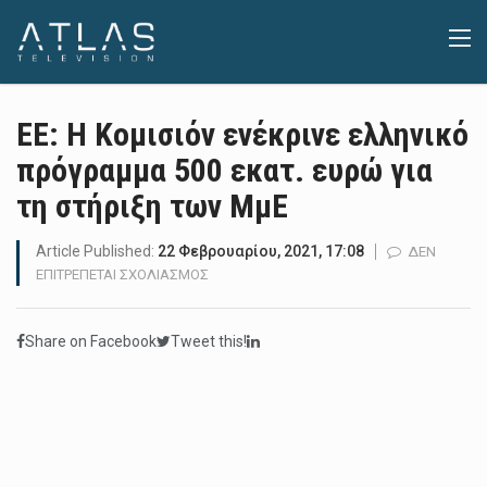
ΕΕ: Η Κομισιόν ενέκρινε ελληνικό
πρόγραμμα 500 εκατ. ευρώ για
τη στήριξη των ΜμΕ
Article Published:
22 Φεβρουαρίου, 2021, 17:08
ΔΕΝ
ΣΤΟ
ΕΠΙΤΡΈΠΕΤΑΙ ΣΧΟΛΙΑΣΜΌΣ
ΕΕ:
Η
Share on Facebook
Tweet this!
ΚΟΜΙΣΙΌΝ
ΕΝΈΚΡΙΝΕ
ΕΛΛΗΝΙΚΌ
ΠΡΌΓΡΑΜΜΑ
500
ΕΚΑΤ.
ΕΥΡΏ