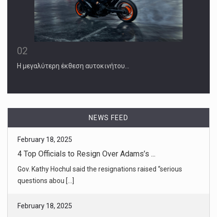
02
Η μεγαλύτερη έκθεση αυτοκινήτου…
February 18, 2025
4 Top Officials to Resign Over Adams’s ...
Gov. Kathy Hochul said the resignations raised “serious
questions abou [...]
NEWS FEED
February 18, 2025
Judge Dale Ho Faces Demands to Continu ...
As Judge Dale E. Ho considers the Justice Department’s
request to stop [...]
February 17, 2025