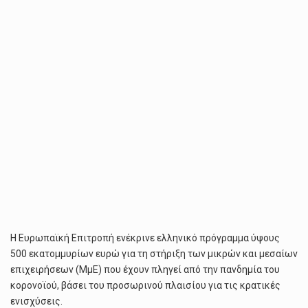
ΓΙΑ
ΤΗ
ΣΤΉΡΙΞΗ
ΤΩΝ
ΜΜΕ
Η Ευρωπαϊκή Επιτροπή ενέκρινε ελληνικό πρόγραμμα ύψους
500 εκατομμυρίων ευρώ για τη στήριξη των μικρών και μεσαίων
επιχειρήσεων (ΜμΕ) που έχουν πληγεί από την πανδημία του
κορονοϊού, βάσει του προσωρινού πλαισίου για τις κρατικές
ενισχύσεις.