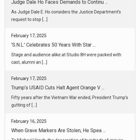
‘S.N.L.’ Celebrates 50 Years With Star ...
Stage and audience alike at Studio 8H were packed with
cast, alumni an [...]
February 17, 2025
Trump’s USAID Cuts Halt Agent Orange V ...
Fifty years after the Vietnam War ended, President Trump’s
gutting of [...]
February 16, 2025
When Grave Markers Are Stolen, He Spea ...
To Michael Hirsch, the desecration of hundreds of graves
was a shanda, [...]
February 18, 2025
‘Here We Go Again’: Kentucky Residents ...