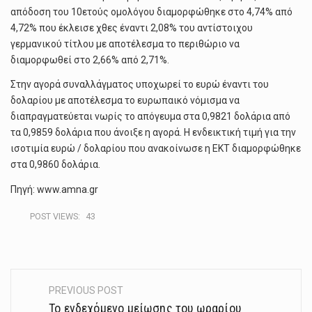
απόδοση του 10ετούς ομολόγου διαμορφώθηκε στο 4,74% από
4,72% που έκλεισε χθες έναντι 2,08% του αντίστοιχου
γερμανικού τίτλου με αποτέλεσμα το περιθώριο να
διαμορφωθεί στο 2,66% από 2,71%.
Στην αγορά συναλλάγματος υποχωρεί το ευρώ έναντι του
δολαρίου με αποτέλεσμα το ευρωπαικό νόμισμα να
διαπραγματεύεται νωρίς το απόγευμα στα 0,9821 δολάρια από
τα 0,9859 δολάρια που άνοιξε η αγορά. Η ενδεικτική τιμή για την
ισοτιμία ευρώ / δολαρίου που ανακοίνωσε η ΕΚΤ διαμορφώθηκε
στα 0,9860 δολάρια.
Πηγή: www.amna.gr
POST VIEWS:
43
PREVIOUS POST
Post
Το ενδεχόμενο μείωσης του ωραρίου