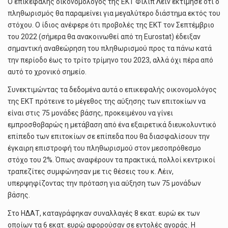
Ο επικεφαλής οικονομολόγος της ΕΚΤ Φίλιπ Λέιν εκτίμησε ότι ο
πληθωρισμός θα παραμείνει για μεγαλύτερο διάστημα εκτός του
στόχου. Ο ίδιος ανέφερε ότι προβολές της ΕΚΤ τον Σεπτέμβριο
του 2022 (σήμερα θα ανακοινωθεί από τη Eurostat) έδειξαν
σημαντική αναθεώρηση του πληθωρισμού προς τα πάνω κατά
την περίοδο έως το τρίτο τρίμηνο του 2023, αλλά όχι πέρα από
αυτό το χρονικό σημείο.
Συνεκτιμώντας τα δεδομένα αυτά ο επικεφαλής οικονομολόγος
της ΕΚΤ πρότεινε το μέγεθος της αύξησης των επιτοκίων να
είναι στις 75 μονάδες βάσης, προκειμένου να γίνει
εμπροσθοβαρώς η μετάβαση από ένα εξαιρετικά διευκολυντικό
επίπεδο των επιτοκίων σε επίπεδα που θα διασφαλίσουν την
έγκαιρη επιστροφή του πληθωρισμού στον μεσοπρόθεσμο
στόχο του 2%. Όπως αναφέρουν τα πρακτικά, πολλοί κεντρικοί
τραπεζίτες συμφώνησαν με τις θέσεις του κ. Λέιν,
υπερψηφίζοντας την πρόταση για αύξηση των 75 μονάδων
βάσης.
Στο ΗΔΑΤ, καταγράφηκαν συναλλαγές 8 εκατ. ευρώ εκ των
οποίων τα 6 εκατ. ευρώ αφορούσαν σε εντολές αγοράς. Η