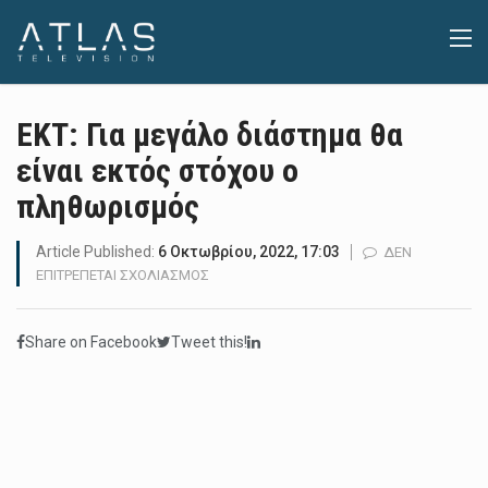
ΕΚΤ: Για μεγάλο διάστημα θα
είναι εκτός στόχου ο
πληθωρισμός
Article Published:
6 Οκτωβρίου, 2022, 17:03
ΔΕΝ
ΣΤΟ
ΕΠΙΤΡΈΠΕΤΑΙ ΣΧΟΛΙΑΣΜΌΣ
ΕΚΤ:
ΓΙΑ
Share on Facebook
Tweet this!
ΜΕΓΆΛΟ
ΔΙΆΣΤΗΜΑ
ΘΑ
ΕΊΝΑΙ
ΕΚΤΌΣ
ΣΤΌΧΟΥ
Ο