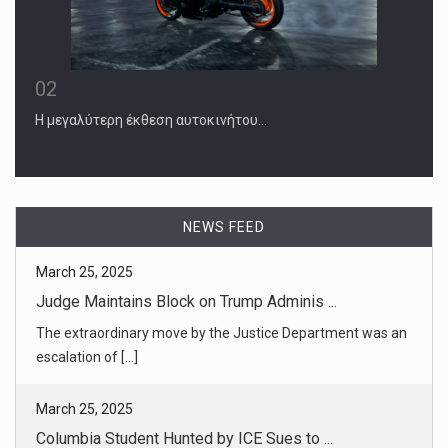
02
Η μεγαλύτερη έκθεση αυτοκινήτου…
March 25, 2025
Judge Maintains Block on Trump Adminis ...
The extraordinary move by the Justice Department was an
escalation of [...]
NEWS FEED
March 25, 2025
Columbia Student Hunted by ICE Sues to ...
Yunseo Chung, a legal permanent resident who has lived in
the U.S. sin [...]
March 24, 2025
Columbia Faculty Protests as Trump Off ...