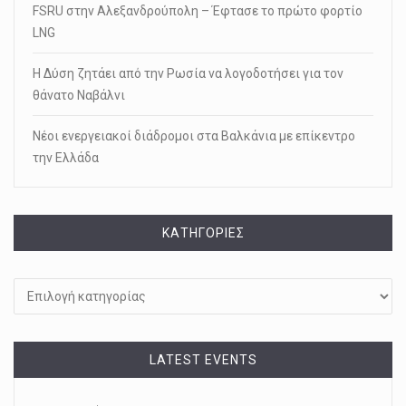
FSRU στην Αλεξανδρούπολη – Έφτασε το πρώτο φορτίο
LNG
Η Δύση ζητάει από την Ρωσία να λογοδοτήσει για τον
θάνατο Ναβάλνι
Νέοι ενεργειακοί διάδρομοι στα Βαλκάνια με επίκεντρο
την Ελλάδα
KΑΤΗΓΟΡΊΕΣ
Kατηγορίες
LATEST EVENTS