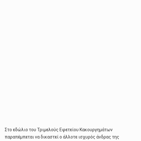
Ο
ΠΡΏΗΝ
ΕΠΙΚΕΦΑΛΉΣ
ΤΗΣ
NOVARTIS
ΚΑΙ
ΔΎΟ
ΓΙΑΤΡΟΊ
ΓΙΑ
ΔΩΡΟΔΟΚΊΑ
ΜΕ
ΠΑΡΆΝΟΜΑ
ΧΡΉΜΑΤΑ
Στο εδώλιο του Τριμελούς Εφετείου Κακουργημάτων
παραπέμπεται να δικαστεί ο άλλοτε ισχυρός άνδρας της