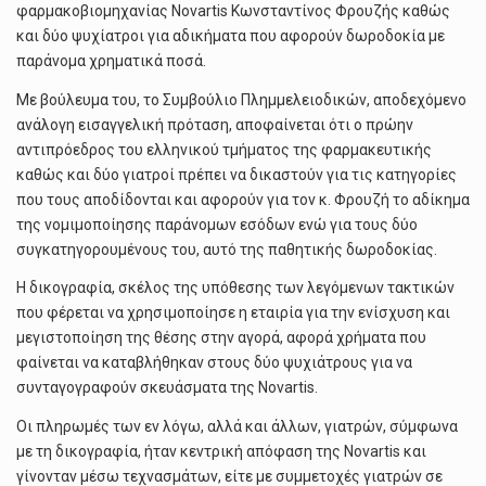
φαρμακοβιομηχανίας Novartis Κωνσταντίνος Φρουζής καθώς
και δύο ψυχίατροι για αδικήματα που αφορούν δωροδοκία με
παράνομα χρηματικά ποσά.
Με βούλευμα του, το Συμβούλιο Πλημμελειοδικών, αποδεχόμενο
ανάλογη εισαγγελική πρόταση, αποφαίνεται ότι ο πρώην
αντιπρόεδρος του ελληνικού τμήματος της φαρμακευτικής
καθώς και δύο γιατροί πρέπει να δικαστούν για τις κατηγορίες
που τους αποδίδονται και αφορούν για τον κ. Φρουζή το αδίκημα
της νομιμοποίησης παράνομων εσόδων ενώ για τους δύο
συγκατηγορουμένους του, αυτό της παθητικής δωροδοκίας.
Η δικογραφία, σκέλος της υπόθεσης των λεγόμενων τακτικών
που φέρεται να χρησιμοποίησε η εταιρία για την ενίσχυση και
μεγιστοποίηση της θέσης στην αγορά, αφορά χρήματα που
φαίνεται να καταβλήθηκαν στους δύο ψυχιάτρους για να
συνταγογραφούν σκευάσματα της Novartis.
Οι πληρωμές των εν λόγω, αλλά και άλλων, γιατρών, σύμφωνα
με τη δικογραφία, ήταν κεντρική απόφαση της Novartis και
γίνονταν μέσω τεχνασμάτων, είτε με συμμετοχές γιατρών σε