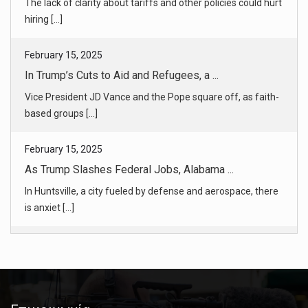
Vice President JD Vance and the Pope square off, as faith-
based groups [...]
February 15, 2025
As Trump Slashes Federal Jobs, Alabama ...
In Huntsville, a city fueled by defense and aerospace, there
is anxiet [...]
February 15, 2025
A Justice Dept. in Turmoil Moves to Di ...
New York City’s mayor was accused of bribery, fraud and
soliciting ill [...]
February 15, 2025
Why Career Prosecutors Signed a Dismis ...
Lawyers in the Justice Department’s public integrity section