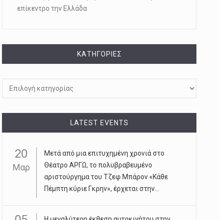
επίκεντρο την Ελλάδα
KΑΤΗΓΟΡΊΕΣ
Kατηγορίες
LATEST EVENTS
20
Μετά από μια επιτυχημένη χρονιά στο
Θέατρο ΑΡΓΩ, το πολυβραβευμένο
Μαρ
αριστούργημα του Τζεφ Μπάρον «Κάθε
Πέμπτη κύριε Γκρην», έρχεται στην...
05
Η μεγαλύτερη έκθεση αυτοκινήτου στην