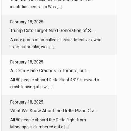
Trump Cuts Target Next Generation of S ...
A core group of so-called disease detectives, who
track outbreaks, was [...]
February 18, 2025
A Delta Plane Crashes in Toronto, but ...
All 80 people aboard Delta Flight 4819 survived a
crash landing at a w [...]
February 18, 2025
What We Know About the Delta Plane Cra ...
All 80 people aboard the Delta flight from
Minneapolis clambered out o [...]
February 18, 2025
Family Files Claims Against U.S. for W ...