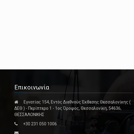
Επικοινωνία
Εγνατίας 154, Εντός Διεθνούς Έκθεσης Θεσσαλονίκης (
ΔΕΘ ) - Περίπτερο 1 - 1ος Όροφος, Θεσσαλονίκη, 54636,
ΘΕΣΣΑΛΟΝΙΚΗΣ
+30 231 050 1006