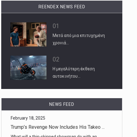
REENDEX NEWS FEED
01
Μετά από μια επιτυχημένη
χρονιά…
02
Η μεγαλύτερη έκθεση
αυτοκινήτου…
February 18, 2025
Trump’s Revenge Now Includes His Takeo ...
NEWS FEED
What will a thin-skinned showman do with an
institution central to Was [...]
February 18, 2025