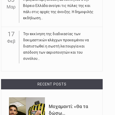
Βόρειο Ελλάδα ανοίγει τις πύλες της και
Μαρ
πάλι στις αρχές της άνοιξης. Η δημοφιλής
εκδήλωση...
17
Την εκκίνηση της διαδικασίας των
δοκιμαστικών ελέγχων προκειμένου να
Φεβ
διαπιστωθεί η σωστή λειτουργία και
απόδοση των αεριοποιητών και του
συνόλου...
RECENT POSTS
Μοχαμαντί: «Θα τα
δώσω...