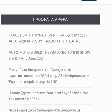
ΠΡΌΣΦΑΤΑ ΆΡΘΡΑ
«ΚΑΘΕ ΠΕΜΠΤΗ ΚΥΡΙΕ ΓΚΡΗΝ» Του Τζεφ Μπάρον
ΑΠΟ 19-28 ΑΠΡΙΛΙΟΥ – RADIO CITY THEATRE
AUTO-MOTO WORLD THESSALONIKI TUNING SHOW
5, 6 & 7 Απριλίου 2024
Ξεκινούν οι δοκιμαστικοί έλεγχοι στις
εγκαταστάσεις του FSRU στην Αλεξανδρούπολη –
Έφτασε το πρώτο φορτίο LNG
Η Δύση ζητάει από την Ρωσία να λογοδοτήσει για
τον θάνατο Ναβάλνι
Νέοι ενεργειακοί διάδρομοι στα Βαλκάνια με