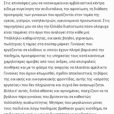
Στις επισκέψεις μου σε νοσοκομεία και εμβολιαστικά κέντρα
είδα με συγκίνηση την ανιδιοτέλεια, την αφοσίωση, τη διάθεση
προσφοράς των γυναικών που εργάζονται στον τομέα της
υγείας, γιατρών, νοσηλευτριών, υγειονομικού προσωπικού. Στις
περιηγήσεις μου σε όλη την Ελλάδα διαπίστωσα πόσο ολόψυχα
είναι ταγμένες στο έργο που αναλογεί στην κάθε μια.
Υπάλληλοι καθαριότητας, οικιακές βοηθοί, γηροκόμοι,
πωλήτριες ή ταμίες στα σούπερ μάρκετ. Γυναίκες που
εργάζονται σε κλάδους οι οποίοι έχουν πληγεί βαριά από την
πανδημία, προσφέροντας τις υπηρεσίες τους κατά κανόνα με
χαμηλότερες αμοιβές από τους άνδρες, υπό επισφαλείς
συνθήκες και με το φάσμα της ανεργίας να πλανάται αμείλικτο.
Γυναίκες που έχουν επωμισθεί, σχεδόν αποκλειστικά, το βάρος
της οικιακής και οικογενειακής φροντίδας, αυτής της «αόρατης
εργασίας» που δεν πληρώνεται και συχνά δεν αναγνωρίζεται.
Δίπλα σ’ αυτές, διπλά αθέατες και αγνοημένες, πασχίζουν να τα
βγάλουν πέρα γυναίκες που βρίσκονται σε καθεστώς
πολλαπλής ευαλωτότητας. Μητέρες που μεγαλώνουν μόνες
τους παιδιά και λόγω πανδημίας βρέθηκαν χωρίς εισόδημα, σε