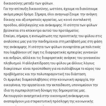
δικαιοσύνης μεταξύ των φύλων.
Για την επίτευξη δικαιοσύνης, ωστόσο, έχουμε να διανύσουμε
ακόμα μακρύ δρόμο. Σήμερα, όλοι αναγνωρίζουμε την ανάγκη
δίκαιης και αξιοπρεπούς εργασίας, ως κοινό συντελεστή
προόδου, αλληλεγγύης και ανάκαμψης. Η ισότητα των φύλων
βρίσκεται στο επίκεντρο αυτού του προτάγματος.
Επείγει, σήμερα, η ενσωμάτωση της προοπτικής του φύλου στις
αναλύσεις μας για την πανδημία και στη μετάβασή μας στη φάση
της ανάκαμψης. Η ισότητα των φύλων συναρτάται με πολιτικές
που λαμβάνουν υπ’ όψη τις διαφορετικές εμπειρίες γυναικών
και ανδρών, αλλά και τις διαφορετικές ανάγκες του γυναικείου
πληθυσμού. Η αλληλεπίδραση του φύλου με άλλους λόγους
διακρίσεων είναι προϋπόθεση για να συλλάβουμε το εύρος του
προβλήματος και την πολυπαραγοντική του διάσταση.
Οι έμφυλες διαμεσολαβήσεις στην κοινωνική ιεραρχία, την
οικογένεια, την εργασία και την εκπαίδευση, υπονομεύουν την
ίδια τη συμπεριληπτική δύναμη της δημοκρατίας μας.
Λειτουργούν ανασχετικά στην οικονομική ανάκαμψη και
αναπαράγουν μια στερεοτυπική πρόσληψη της κοινωνικής