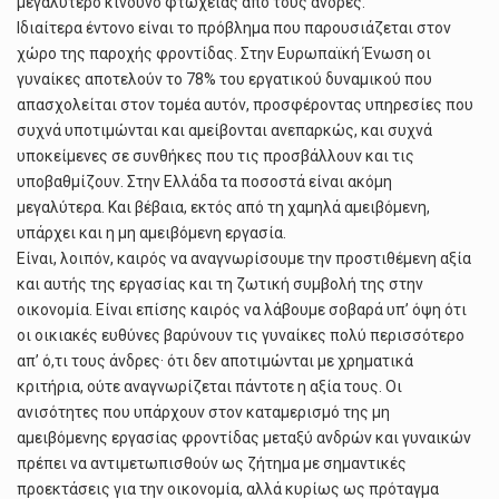
μεγαλύτερο κίνδυνο φτώχειας από τους άνδρες.
Ιδιαίτερα έντονο είναι το πρόβλημα που παρουσιάζεται στον
χώρο της παροχής φροντίδας. Στην Ευρωπαϊκή Ένωση οι
γυναίκες αποτελούν το 78% του εργατικού δυναμικού που
απασχολείται στον τομέα αυτόν, προσφέροντας υπηρεσίες που
συχνά υποτιμώνται και αμείβονται ανεπαρκώς, και συχνά
υποκείμενες σε συνθήκες που τις προσβάλλουν και τις
υποβαθμίζουν. Στην Ελλάδα τα ποσοστά είναι ακόμη
μεγαλύτερα. Και βέβαια, εκτός από τη χαμηλά αμειβόμενη,
υπάρχει και η μη αμειβόμενη εργασία.
Είναι, λοιπόν, καιρός να αναγνωρίσουμε την προστιθέμενη αξία
και αυτής της εργασίας και τη ζωτική συμβολή της στην
οικονομία. Είναι επίσης καιρός να λάβουμε σοβαρά υπ’ όψη ότι
οι οικιακές ευθύνες βαρύνουν τις γυναίκες πολύ περισσότερο
απ’ ό,τι τους άνδρες· ότι δεν αποτιμώνται με χρηματικά
κριτήρια, ούτε αναγνωρίζεται πάντοτε η αξία τους. Οι
ανισότητες που υπάρχουν στον καταμερισμό της μη
αμειβόμενης εργασίας φροντίδας μεταξύ ανδρών και γυναικών
πρέπει να αντιμετωπισθούν ως ζήτημα με σημαντικές
προεκτάσεις για την οικονομία, αλλά κυρίως ως πρόταγμα