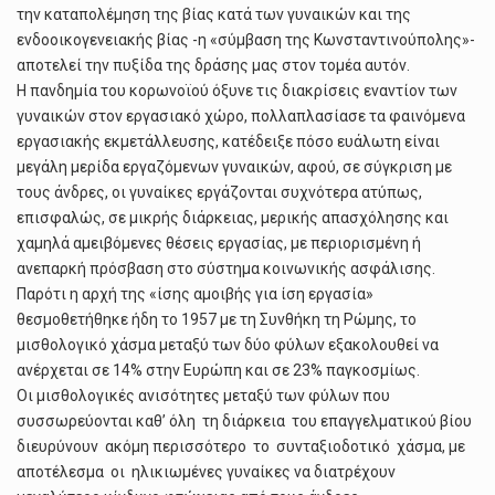
την καταπολέμηση της βίας κατά των γυναικών και της
ενδοοικογενειακής βίας -η «σύμβαση της Κωνσταντινούπολης»-
αποτελεί την πυξίδα της δράσης μας στον τομέα αυτόν.
Η πανδημία του κορωνοϊού όξυνε τις διακρίσεις εναντίον των
γυναικών στον εργασιακό χώρο, πολλαπλασίασε τα φαινόμενα
εργασιακής εκμετάλλευσης, κατέδειξε πόσο ευάλωτη είναι
μεγάλη μερίδα εργαζόμενων γυναικών, αφού, σε σύγκριση με
τους άνδρες, οι γυναίκες εργάζονται συχνότερα ατύπως,
επισφαλώς, σε μικρής διάρκειας, μερικής απασχόλησης και
χαμηλά αμειβόμενες θέσεις εργασίας, με περιορισμένη ή
ανεπαρκή πρόσβαση στο σύστημα κοινωνικής ασφάλισης.
Παρότι η αρχή της «ίσης αμοιβής για ίση εργασία»
θεσμοθετήθηκε ήδη το 1957 με τη Συνθήκη τη Ρώμης, το
μισθολογικό χάσμα μεταξύ των δύο φύλων εξακολουθεί να
ανέρχεται σε 14% στην Ευρώπη και σε 23% παγκοσμίως.
Οι μισθολογικές ανισότητες μεταξύ των φύλων που
συσσωρεύονται καθ’ όλη τη διάρκεια του επαγγελματικού βίου
διευρύνουν ακόμη περισσότερο το συνταξιοδοτικό χάσμα, με
αποτέλεσμα οι ηλικιωμένες γυναίκες να διατρέχουν