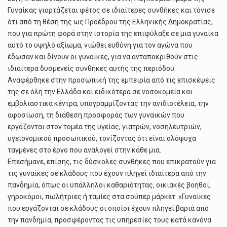
Γυναίκας γιορτάζεται φέτος σε ιδιαίτερες συνθήκες και τόνισε
ότι από τη θέση της ως Προέδρου της Ελληνικής Δημοκρατίας,
που για πρώτη φορά στην ιστορία της επιφύλαξε σε μια γυναίκα
αυτό το υψηλό αξίωμα, νιώθει ευθύνη για τον αγώνα που
έδωσαν και δίνουν οι γυναίκες, για να ανταποκριθούν στις
ιδιαίτερα δυσμενείς συνθήκες αυτής της περιόδου.
Αναφέρθηκε στην προσωπική της εμπειρία από τις επισκέψεις
της σε όλη την Ελλάδα και ειδικότερα σε νοσοκομεία και
εμβολιαστικά κέντρα, υπογραμμίζοντας την ανιδιοτέλεια, την
αφοσίωση, τη διάθεση προσφοράς των γυναικών που
εργάζονται στον τομέα της υγείας, γιατρών, νοσηλευτριών,
υγειονομικού προσωπικού, τονίζοντας ότι είναι ολόψυχα
ταγμένες στο έργο που αναλογεί στην κάθε μια.
Επεσήμανε, επίσης, τις δύσκολες συνθήκες που επικρατούν για
τις γυναίκες σε κλάδους που έχουν πληγεί ιδιαίτερα από την
πανδημία, όπως οι υπάλληλοι καθαριότητας, οικιακές βοηθοί,
γηροκόμοι, πωλήτριες ή ταμίες στα σούπερ μάρκετ. «Γυναίκες
που εργάζονται σε κλάδους οι οποίοι έχουν πληγεί βαριά από
την πανδημία, προσφέροντας τις υπηρεσίες τους κατά κανόνα