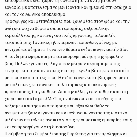
επιδοματικό κενό, χωρίς τη δυνατότητα να αναζητήσουν
εργασία, με αποτέλεσμα να βυθίζονται καθημερινά στη φτώχεια
και τον κοινωνικό αποκλεισμό.
Πρόσφυγες και μετανάστριες που ζουν μέσα στον φόβο και την
ανέχεια, συχνά θύματα σωματεμπορίας, σεξουαλικής
εκμετάλλευσης, καταναγκαστικής εργασίας, πολλαπλής
κακοποίησης. Γυναίκες ηλικιωμένες, ευπαθείς, μόνες, με
πενιχρά εισοδήματα. Γυναίκες θύματα ενδοοικογενειακής βίας.
Η πανδημία έφερε και μια κατακόρυφη αύξηση της έμφυλης
βίας. Πολλές γυναίκες, λόγω των μέτρων περιορισμού της
κίνησης και της κοινωνικής επαφής, εγκλωβίστηκαν στο σπίτι
με τους κακοποιητές τους. Η ενδοοικογενειακή βία, φαινόμενο
με πολιτικές, κοινωνικές, πολιτισμικές και οικονομικές
προεκτάσεις, διογκώθηκε. Από την άλλη, γιγαντώθηκε και στη
χώρα μου το κίνημα #MeToo, αναδεικνύοντας το εύρος του
σεξισμού και της κακοποίησης που εξακολουθούν να
αντιμετωπίζουν οι γυναίκες και ενδυναμώνοντάς τες ώστε να
μιλήσουν επιτέλους ανοικτά για τις τραυματικές εμπειρίες τους
και να προσφύγουν στη δικαιοσύνη.
Η σύμβαση του Συμβουλίου της Ευρώπης για την πρόληψη και