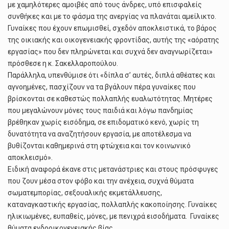
με χαμηλότερες αμοιβές από τους άνδρες, υπό επισφαλείς
συνθήκες και με το φάσμα της ανεργίας να πλανάται αμείλικτο.
Γυναίκες που έχουν επωμισθεί, σχεδόν αποκλειστικά, το βάρος
της οικιακής και οικογενειακής φροντίδας, αυτής της «αόρατης
εργασίας» που δεν πληρώνεται και συχνά δεν αναγνωρίζεται»
πρόσθεσε η κ. Σακελλαροπούλου.
Παράλληλα, υπενθύμισε ότι «δίπλα σ’ αυτές, διπλά αθέατες και
αγνοημένες, πασχίζουν να τα βγάλουν πέρα γυναίκες που
βρίσκονται σε καθεστώς πολλαπλής ευαλωτότητας. Μητέρες
που μεγαλώνουν μόνες τους παιδιά και λόγω πανδημίας
βρέθηκαν χωρίς εισόδημα, σε επιδοματικό κενό, χωρίς τη
δυνατότητα να αναζητήσουν εργασία, με αποτέλεσμα να
βυθίζονται καθημερινά στη φτώχεια και τον κοινωνικό
αποκλεισμό».
Ειδική αναφορά έκανε στις μετανάστριες και στους πρόσφυγες
που ζουν μέσα στον φόβο και την ανέχεια, συχνά θύματα
σωματεμπορίας, σεξουαλικής εκμετάλλευσης,
καταναγκαστικής εργασίας, πολλαπλής κακοποίησης. Γυναίκες
ηλικιωμένες, ευπαθείς, μόνες, με πενιχρά εισοδήματα. Γυναίκες
θύματα ενδοοικογενειακής βίας.