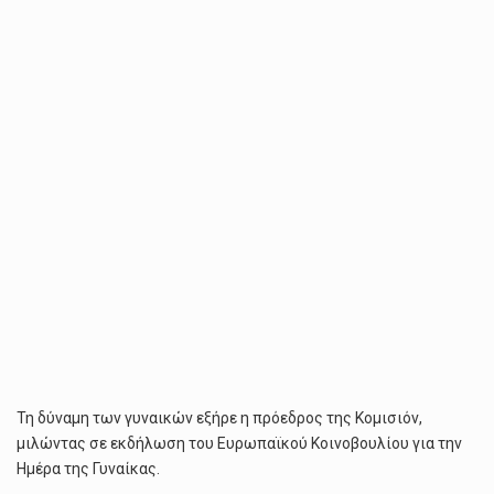
ΣΤΕΡΕΌΤΥΠΑ,
ΔΕΊΧΝΟΝΤΑΣ
ΙΣΧΥΡΉ
ΗΓΕΣΊΑ
ΚΑΙ
ΥΠΕΡΈΧΟΝΤΑΣ
ΣΤΟΝ
ΤΟΜΈΑ
ΤΟΥΣ»
Τη δύναμη των γυναικών εξήρε η πρόεδρος της Κομισιόν,
μιλώντας σε εκδήλωση του Ευρωπαϊκού Κοινοβουλίου για την
Ημέρα της Γυναίκας.