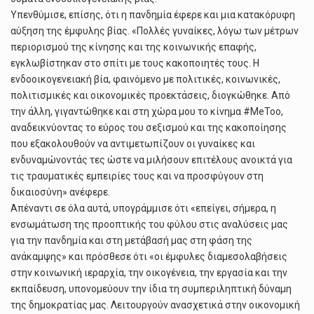
Υπενθύμισε, επίσης, ότι η πανδημία έφερε και μια κατακόρυφη
αύξηση της έμφυλης βίας. «Πολλές γυναίκες, λόγω των μέτρων
περιορισμού της κίνησης και της κοινωνικής επαφής,
εγκλωβίστηκαν στο σπίτι με τους κακοποιητές τους. Η
ενδοοικογενειακή βία, φαινόμενο με πολιτικές, κοινωνικές,
πολιτισμικές και οικονομικές προεκτάσεις, διογκώθηκε. Από
την άλλη, γιγαντώθηκε και στη χώρα μου το κίνημα #MeToo,
αναδεικνύοντας το εύρος του σεξισμού και της κακοποίησης
που εξακολουθούν να αντιμετωπίζουν οι γυναίκες και
ενδυναμώνοντάς τες ώστε να μιλήσουν επιτέλους ανοικτά για
τις τραυματικές εμπειρίες τους και να προσφύγουν στη
δικαιοσύνη» ανέφερε.
Απέναντι σε όλα αυτά, υπογράμμισε ότι «επείγει, σήμερα, η
ενσωμάτωση της προοπτικής του φύλου στις αναλύσεις μας
για την πανδημία και στη μετάβασή μας στη φάση της
ανάκαμψης» και πρόσθεσε ότι «οι έμφυλες διαμεσολαβήσεις
στην κοινωνική ιεραρχία, την οικογένεια, την εργασία και την
εκπαίδευση, υπονομεύουν την ίδια τη συμπεριληπτική δύναμη
της δημοκρατίας μας. Λειτουργούν ανασχετικά στην οικονομική