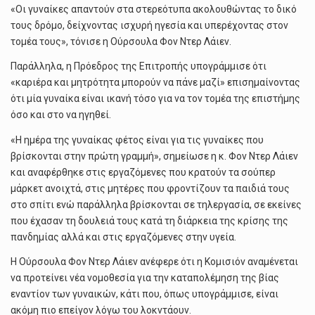
«Oι γυναίκες απαντούν στα στερεότυπα ακολουθώντας το δικό
τους δρόμο, δείχνοντας ισχυρή ηγεσία και υπερέχοντας στον
τομέα τους», τόνισε η Ούρσουλα Φον Ντερ Λάιεν.
Παράλληλα, η Πρόεδρος της Επιτροπής υπογράμμισε ότι
«καριέρα και μητρότητα μπορούν να πάνε μαζί» επισημαίνοντας
ότι μία γυναίκα είναι ικανή τόσο για να τον τομέα της επιστήμης
όσο και στο να ηγηθεί.
«Η ημέρα της γυναίκας φέτος είναι για τις γυναίκες που
βρίσκονται στην πρώτη γραμμή», σημείωσε η κ. Φον Ντερ Λάιεν
και αναφέρθηκε στις εργαζόμενες που κρατούν τα σούπερ
μάρκετ ανοιχτά, στις μητέρες που φροντίζουν τα παιδιά τους
στο σπίτι ενώ παράλληλα βρίσκονται σε τηλεργασία, σε εκείνες
που έχασαν τη δουλειά τους κατά τη διάρκεια της κρίσης της
πανδημίας αλλά και στις εργαζόμενες στην υγεία.
Η Ούρσουλα Φον Ντερ Λάιεν ανέφερε ότι η Κομισιόν αναμένεται
να προτείνει νέα νομοθεσία για την καταπολέμηση της βίας
εναντίον των γυναικών, κάτι που, όπως υπογράμμισε, είναι
ακόμη πιο επείγον λόγω του λοκντάουν.