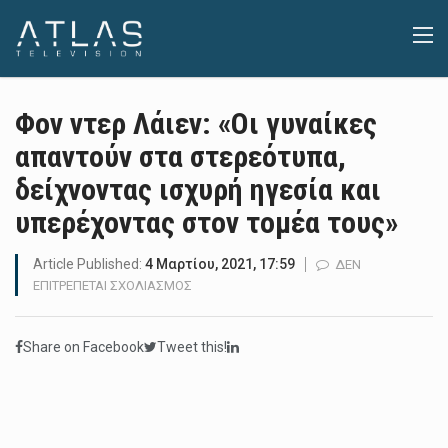
Φον ντερ Λάιεν: «Oι γυναίκες
απαντούν στα στερεότυπα,
δείχνοντας ισχυρή ηγεσία και
υπερέχοντας στον τομέα τους»
Article Published:
4 Μαρτίου, 2021, 17:59
ΔΕΝ
ΣΤΟ
ΕΠΙΤΡΈΠΕΤΑΙ ΣΧΟΛΙΑΣΜΌΣ
ΦΟΝ
ΝΤΕΡ
Share on Facebook
Tweet this!
ΛΆΙΕΝ:
«OΙ
ΓΥΝΑΊΚΕΣ
ΑΠΑΝΤΟΎΝ
ΣΤΑ