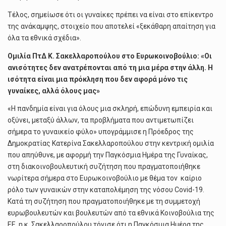
Τέλος, σημείωσε ότι οι γυναίκες πρέπει να είναι στο επίκεντρο
της ανάκαμψης, στοιχείο που αποτελεί «ξεκάθαρη απαίτηση για
όλα τα εθνικά σχέδια».
Ομιλία ΠτΔ Κ. Σακελλαροπούλου στο Ευρωκοινοβούλιο: «Oι
ανισότητες δεν ανατρέπονται από τη μια μέρα στην άλλη. Η
ισότητα είναι μια πρόκληση που δεν αφορά μόνο τις
γυναίκες, αλλά όλους μας»
«Η πανδημία είναι για όλους μια σκληρή, επώδυνη εμπειρία και
οξύνει, μεταξύ άλλων, τα προβλήματα που αντιμετωπίζει
σήμερα το γυναικείο φύλο» υπογράμμισε η Πρόεδρος της
Δημοκρατίας Κατερίνα Σακελλαροπούλου στην κεντρική ομιλία
που απηύθυνε, με αφορμή την Παγκόσμια Ημέρα της Γυναίκας,
στη διακοινοβουλευτική συζήτηση που πραγματοποιήθηκε
νωρίτερα σήμερα στο Ευρωκοινοβούλιο με θέμα τον καίριο
ρόλο των γυναικών στην καταπολέμηση της νόσου Covid-19.
Κατά τη συζήτηση που πραγματοποιήθηκε με τη συμμετοχή
ευρωβουλευτών και βουλευτών από τα εθνικά Κοινοβούλια της
ΕΕ, η κ. Σακελλαροπούλου τόνισε ότι η Παγκόσμια Ημέρα της