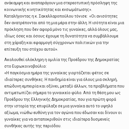
ανάκαμψη και αναπαράγουν μια στερεοτυπική πρόσληψη της
κοινωνικής κινητικότητας και ενσωμάτωσης».
Καταλήγοντας η κ. Σακελλαροπούλου τόνισε: «Oι ανισότητες
δεν ανατρέπονται από τη μια μέρα στην άλλη. Η ισότητα είναι μια
πρόκληση που δεν αφορά μόνο τις γυναίκες, αλλά όλους μας,
ιδίως όσες και όσους έχουμε τη δυνατότητα να συμβάλλουμε
στη χάραξη και εφαρμογή σύγχρονων πολιτικών για την
επίτευξη του στόχου αυτού».
Ακολουθεί ολόκληρη η ομιλία της Προέδρου της Δημοκρατίας
στο Ευρωκοινοβούλιο:
«Η παγκόσμια ημέρα της γυναίκας γιορτάζεται φέτος σε
ιδιαίτερες συνθήκες. Η πανδημία είναι για όλους μια σκληρή,
επώδυνη εμπειρία και οξύνει, μεταξύ άλλων, τα προβλήματα που
αντιμετωπίζει σήμερα το γυναικείο φύλο. Από τη θέση μου ως
Προέδρου της Ελληνικής Δημοκρατίας, που για πρώτη φορά
στην ιστορία της επιφύλαξε σε μια γυναίκα αυτό το υψηλό
αξίωμα, νιώθω ευθύνη για τον αγώνα που έδωσαν και δίνουν οι
γυναίκες για να ανταποκριθούν στις ιδιαίτερα δυσμενείς
συνθήκες αυτής της περιόδου.