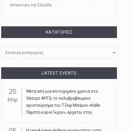
επίκεντρο την Ελλάδα
KΑΤΗΓΟΡΊΕΣ
Kατηγορίες
LATEST EVENTS
20
Μετά από μια επιτυχημένη χρονιά στο
Θέατρο ΑΡΓΩ, το πολυβραβευμένο
Μαρ
αριστούργημα του Τζεφ Μπάρον «Κάθε
Πέμπτη κύριε Γκρην», έρχεται στην...
05
Η μεγαλύτερη έκθεση αυτοκινήτου στην