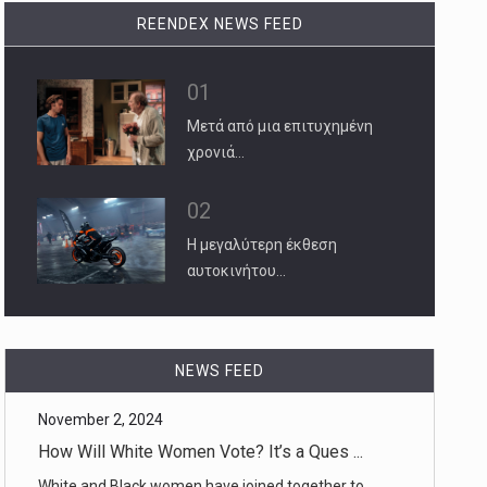
REENDEX NEWS FEED
01
Μετά από μια επιτυχημένη
χρονιά…
02
Η μεγαλύτερη έκθεση
αυτοκινήτου…
November 2, 2024
How Will White Women Vote? It’s a Ques ...
NEWS FEED
White and Black women have joined together to
power progressive causes [...]
November 2, 2024