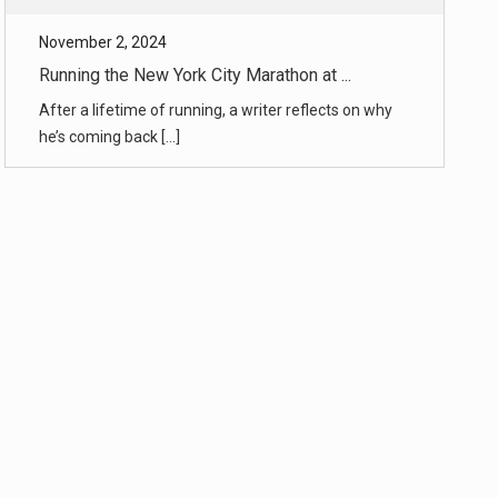
After a lifetime of running, a writer reflects on why
he’s coming back [...]
November 2, 2024
NYC Marathon Guide 2024: The Route, St ...
Everything you need to know about Sunday’s five-
borough race. [...]
November 2, 2024
In Mexico, Archaeologists Spot a Maya ...
A city with temple pyramids not far from the road
and a site with a Ma [...]
October 31, 2024
How Election Coverage Extends Beyond P ...
Nearly every team at The Times has some hand in
election coverage. Jou [...]