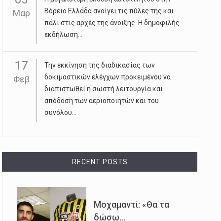
Βόρειο Ελλάδα ανοίγει τις πύλες της και
Μαρ
πάλι στις αρχές της άνοιξης. Η δημοφιλής
εκδήλωση...
17
Την εκκίνηση της διαδικασίας των
δοκιμαστικών ελέγχων προκειμένου να
Φεβ
διαπιστωθεί η σωστή λειτουργία και
απόδοση των αεριοποιητών και του
συνόλου...
RECENT POSTS
Μοχαμαντί: «Θα τα
δώσω...