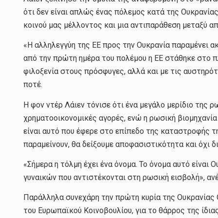
ότι δεν είναι απλώς ένας πόλεμος κατά της Ουκρανία
κοινού μας μέλλοντος και μια αντιπαράθεση μεταξύ α
«Η αλληλεγγύη της ΕΕ προς την Ουκρανία παραμένει ακ
από την πρώτη ημέρα του πολέμου η ΕΕ στάθηκε στο π
φιλοξενία στους πρόσφυγες, αλλά και με τις αυστηρό
ποτέ.
Η φον ντέρ Λάιεν τόνισε ότι ένα μεγάλο μερίδιο της ρ
χρηματοοικονομικές αγορές, ενώ η ρωσική βιομηχανία β
είναι αυτό που έφερε στο επίπεδο της καταστροφής τη
παραμείνουν, θα δείξουμε αποφασιστικότητα και όχι δ
«Σήμερα η τόλμη έχει ένα όνομα. Το όνομα αυτό είναι 
γυναικών που αντιστέκονται στη ρωσική εισβολή», α
Παράλληλα συνεχάρη την πρώτη κυρία της Ουκρανίας Ο
του Ευρωπαϊκού Κοινοβουλίου, για το θάρρος της ίδια