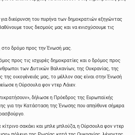
α για διεύρυνση του πυρήνα των δημοκρατιών εξηγώντας
εμβαθύνουμε τους δεσμούς μας και να ενισχύσουμε τις
η στο δρόμο προς την Ένωσή μας.
ρόμος προς τις ισχυρές δημοκρατίες και ο δρόμος προς
ι άνθρωποι των Δυτικών Βαλκανίων, της Ουκρανίας, της
ς της οικογένειάς μας, το μέλλον σας είναι στην Ένωσή
μείωσε η Ούρσουλα φον ντερ Λάιεν.
 επικρατήσουν», δήλωσε η Πρόεδρος της Ευρωπαϊκής
της για την Κατάσταση της Ένωσης που απηύθυνε σήμερα
ρασβούργο.
 κίτρινο σακάκι και μπλε μπλούζα, η Ούρσουλα φον ντερ
αυσο» πόλεμο της Ρωσίας κατά της Ουκρανίας, λέγοντας