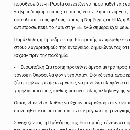
πρόσθεσε ότι «η Ρωσία συνεχίζει να προσπαθεί να χειρ
να βρει διαφορετικούς τρόπους να αντλήσει ενέργεια
από αξιόπιστους φίλους, όπως η Νορβηγία, οι ΗΠΑ, η Αλ
αντιπροσώπευε το 40% στην ΕΕ, ενώ σήμερα έχει μειω
Παράλληλα, η Πρόεδρος της Επιτροπής αναφέρθηκε στ
στους λογαριασμούς της ενέργειας, σημειώνοντας ότι 
ίσχυαν πριν την πανδημία.
«Η Ευρωπαϊκή Επιτροπή προτείνει άμεσα μέτρα προς τα
τόνισε η Ούρσουλα φον ντερ Λάιεν. Ειδικότερα, αναφέ
ζήτηση ηλεκτρικής ενέργειας, να μπει ένα πλαφόν στ
χαμηλού κόστους, καθώς και ένα τέλος αλληλεγγύης 
Όπως είπε, είναι λάθος να έχουν υπερκέρδη και να επ
διανεμηθούν σε αυτούς που έχουν μεγαλύτερη ανάγκη»,
Συνεχίζοντας, η Πρόεδρος της Επιτορπής τόνισε ότι 