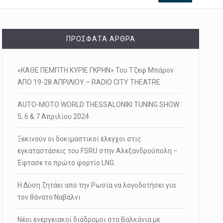
ΠΡΌΣΦΑΤΑ ΆΡΘΡΑ
«ΚΑΘΕ ΠΕΜΠΤΗ ΚΥΡΙΕ ΓΚΡΗΝ» Του Τζεφ Μπάρον
ΑΠΟ 19-28 ΑΠΡΙΛΙΟΥ – RADIO CITY THEATRE
AUTO-MOTO WORLD THESSALONIKI TUNING SHOW
5, 6 & 7 Απριλίου 2024
Ξεκινούν οι δοκιμαστικοί έλεγχοι στις
εγκαταστάσεις του FSRU στην Αλεξανδρούπολη –
Έφτασε το πρώτο φορτίο LNG
Η Δύση ζητάει από την Ρωσία να λογοδοτήσει για
τον θάνατο Ναβάλνι
Νέοι ενεργειακοί διάδρομοι στα Βαλκάνια με