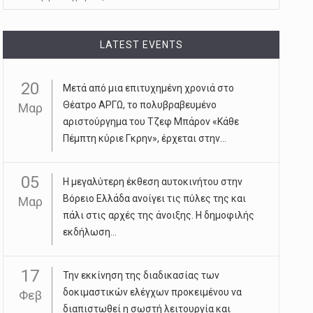
LATEST EVENTS
20
Μετά από μια επιτυχημένη χρονιά στο
Θέατρο ΑΡΓΩ, το πολυβραβευμένο
Μαρ
αριστούργημα του Τζεφ Μπάρον «Κάθε
Πέμπτη κύριε Γκρην», έρχεται στην...
05
Η μεγαλύτερη έκθεση αυτοκινήτου στην
Βόρειο Ελλάδα ανοίγει τις πύλες της και
Μαρ
πάλι στις αρχές της άνοιξης. Η δημοφιλής
εκδήλωση...
17
Την εκκίνηση της διαδικασίας των
δοκιμαστικών ελέγχων προκειμένου να
Φεβ
διαπιστωθεί η σωστή λειτουργία και