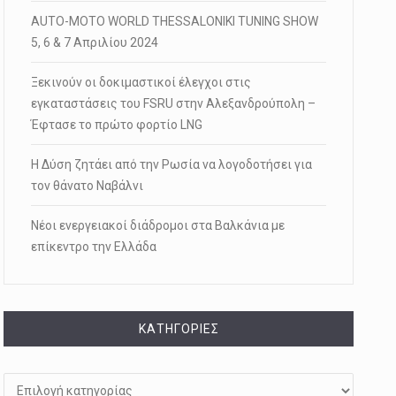
AUTO-MOTO WORLD THESSALONIKI TUNING SHOW
5, 6 & 7 Απριλίου 2024
Ξεκινούν οι δοκιμαστικοί έλεγχοι στις
εγκαταστάσεις του FSRU στην Αλεξανδρούπολη –
Έφτασε το πρώτο φορτίο LNG
Η Δύση ζητάει από την Ρωσία να λογοδοτήσει για
τον θάνατο Ναβάλνι
Νέοι ενεργειακοί διάδρομοι στα Βαλκάνια με
επίκεντρο την Ελλάδα
KΑΤΗΓΟΡΊΕΣ
Kατηγορίες