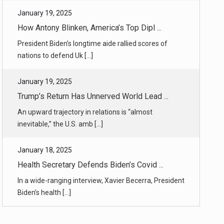
President Biden’s longtime aide rallied scores of
nations to defend Uk [...]
January 19, 2025
Trump’s Return Has Unnerved World Lead ...
An upward trajectory in relations is “almost
inevitable,” the U.S. amb [...]
January 18, 2025
Health Secretary Defends Biden’s Covid ...
In a wide-ranging interview, Xavier Becerra, President
Biden’s health [...]
January 18, 2025
Amid Wildfires, a New Reality for L.A. ...
Binge-worthy guilty pleasures like “The Real