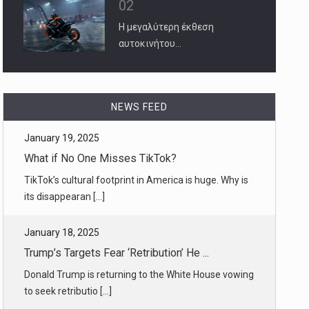
02
Η μεγαλύτερη έκθεση
αυτοκινήτου…
January 19, 2025
NEWS FEED
What if No One Misses TikTok?
TikTok’s cultural footprint in America is huge. Why is
its disappearan [...]
January 18, 2025
Trump’s Targets Fear ‘Retribution’ He ...
Donald Trump is returning to the White House vowing
to seek retributio [...]
January 19, 2025
How Antony Blinken, America’s Top Dipl ...