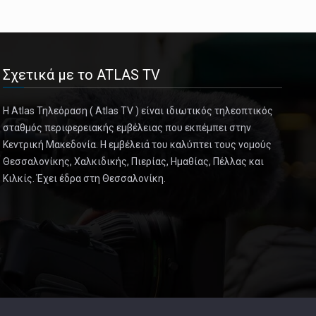
Housewives of Beverly Hil [...]
January 19, 2025
Powerful Santa Ana Winds Expected to E ...
Σχετικά με το ATLAS TV
Meteorologists said there was a chance the winds
would be as severe as [...]
Η Atlas Τηλεόραση ( Atlas TV ) είναι ιδιωτικός τηλεοπτικός
σταθμός περιφερειακής εμβέλειας που εκπέμπει στην
January 19, 2025
Κεντρική Μακεδονία. Η εμβέλειά του καλύπτει τους νομούς
These Rooms Give Young Indian Lovers R ...
Θεσσαλονίκης, Χαλκιδικής, Πιερίας, Ημαθίας, Πέλλας και
A policy change by a popular hotel platform shows
Κιλκίς. Έχει έδρα στη Θεσσαλονίκη.
the tension between [...]
January 18, 2025
Two Prominent Judges Are Shot Dead Out ...
The gunman took his own life after killing two judges
and wounding a t [...]