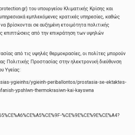
rotection.gr) του υπουργείου Κλιματικής Κρίσης και
 υπηρεσιακά εμπλεκόμενες κρατικές υπηρεσίες, καθώς
 να βρίσκονται σε αυξημένη ετοιμότητα πολιτικής
ις επιπτώσεις από την επικράτηση των υψηλών
ασίας από τις υψηλές θερμοκρασίες, οι πολίτες μπορούν
ίας Πολιτικής Προστασίας στην ηλεκτρονική διεύθυνση
ου Υγείας:
sias-ygieinhs/ygieinh-periballontos/prostasia-se-ektaktes-
fanish-ypshlwn-thermokrasiwn-kai-kayswna
%91465%CE%A6%CE%A5%CE%9F-%CE%9E%CE%9E%CE%A4?