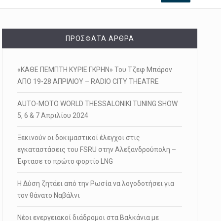
ΠΡΌΣΦΑΤΑ ΆΡΘΡΑ
«ΚΑΘΕ ΠΕΜΠΤΗ ΚΥΡΙΕ ΓΚΡΗΝ» Του Τζεφ Μπάρον
ΑΠΟ 19-28 ΑΠΡΙΛΙΟΥ – RADIO CITY THEATRE
AUTO-MOTO WORLD THESSALONIKI TUNING SHOW
5, 6 & 7 Απριλίου 2024
Ξεκινούν οι δοκιμαστικοί έλεγχοι στις
εγκαταστάσεις του FSRU στην Αλεξανδρούπολη –
Έφτασε το πρώτο φορτίο LNG
Η Δύση ζητάει από την Ρωσία να λογοδοτήσει για
τον θάνατο Ναβάλνι
Νέοι ενεργειακοί διάδρομοι στα Βαλκάνια με