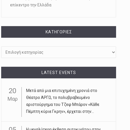
επίκεντρο την Ελλάδα
KΑΤΗΓΟΡΊΕΣ
Kατηγορίες
LATEST EVENTS
20
Μετά από μια επιτυχημένη χρονιά στο
Θέατρο ΑΡΓΩ, το πολυβραβευμένο
Μαρ
αριστούργημα του Τζεφ Μπάρον «Κάθε
Πέμπτη κύριε Γκρην», έρχεται στην...
05
Η μεγαλύτερη έκθεση αυτοκινήτου στην