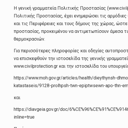
Η γενική γραμματεία Πολιτικής Προστασίας (www.civilp
Πολιτικής Προστασίας, έχει ενημερώσει τις αρμόδιες
και τις Περιφέρειες και τους δήμους της χώρας, ώστε
προστασίας, προκειμένου να αντιμετωπίσουν άμεσα τ
θερμοκρασιών.
Για περισσότερες πληροφορίες και οδηγίες αυτοπροστ
να επισκεφθούν την ιστοσελίδα της γενικής γραμματε
www.civilprotection.gr και την ιστοσελίδα του υπουργεί
https://www.moh.gov.gr/articles/health/dieythynsh-dhmo
katastaseis/9128-prolhpsh-twn-epiptwsewn-apo-thn-em
και
https://diavgeia.gov.gr/doc/6%CE%96%CE%91%CE
inline=true