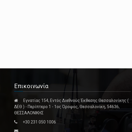
Επικοινωνία
Εγνατίας 154, Εντός Διεθνούς Έκθεσης Θεσσαλονίκης (
ΔΕΘ ) - Περίπτερο 1 - 1ος Όροφος, Θεσσαλονίκη, 54636,
ΘΕΣΣΑΛΟΝΙΚΗΣ
+30 231 050 1006