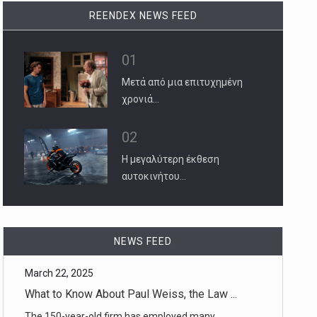
REENDEX NEWS FEED
01
Μετά από μια επιτυχημένη
χρονιά…
02
Η μεγαλύτερη έκθεση
αυτοκινήτου…
March 22, 2025
What to Know About Paul Weiss, the Law ...
NEWS FEED
The 150-year-old firm has employed many
Democrats, including Manhattan [...]
March 22, 2025