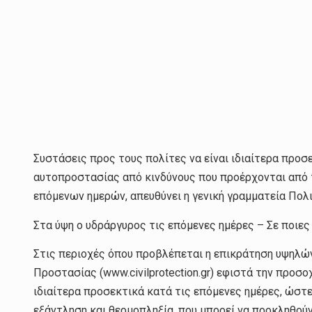
Συστάσεις προς τους πολίτες να είναι ιδιαίτερα προσ
αυτοπροστασίας από κινδύνους που προέρχονται από
επόμενων ημερών, απευθύνει η γενική γραμματεία Πολ
Στα ύψη ο υδράργυρος τις επόμενες ημέρες – Σε ποιε
Στις περιοχές όπου προβλέπεται η επικράτηση υψηλών
Προστασίας (www.civilprotection.gr) εφιστά την προσο
ιδιαίτερα προσεκτικά κατά τις επόμενες ημέρες, ώστ
εξάντληση και θερμοπληξία, που μπορεί να προκληθού