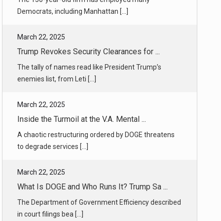
Trump Revokes Security Clearances for ...
The tally of names read like President Trump’s
enemies list, from Leti [...]
March 22, 2025
Inside the Turmoil at the V.A. Mental ...
A chaotic restructuring ordered by DOGE threatens
to degrade services [...]
March 22, 2025
What Is DOGE and Who Runs It? Trump Sa ...
The Department of Government Efficiency described
in court filings bea [...]
March 22, 2025
Elon Musk Returns to His Trump Playboo ...