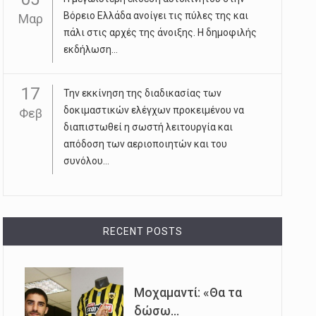
Βόρειο Ελλάδα ανοίγει τις πύλες της και
Μαρ
πάλι στις αρχές της άνοιξης. Η δημοφιλής
εκδήλωση...
17
Την εκκίνηση της διαδικασίας των
δοκιμαστικών ελέγχων προκειμένου να
Φεβ
διαπιστωθεί η σωστή λειτουργία και
απόδοση των αεριοποιητών και του
συνόλου...
RECENT POSTS
Μοχαμαντί: «Θα τα
δώσω...