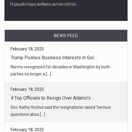
Η μεγαλύτερη έκθεση αυτοκινήτου…
NEWS FEED
February 18, 2025
4 Top Officials to Resign Over Adams’s ...
Gov. Kathy Hochul said the resignations raised “serious
questions abou [...]
February 18, 2025
Judge Dale Ho Faces Demands to Continu ...
As Judge Dale E. Ho considers the Justice Department’s
request to stop [...]
February 18, 2025