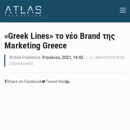
«Greek Lines» το νέο Brand της
Marketing Greece
Article Published:
9 Ιουλίου, 2021, 14:02
ΔΕΝ ΕΠΙΤΡΈΠΕΤΑΙ
ΣΤΟ
ΣΧΟΛΙΑΣΜΌΣ
«GREEK
LINES»
Share on Facebook
Tweet this!
ΤΟ
ΝΈΟ
BRAND
ΤΗΣ
MARKETING
GREECE