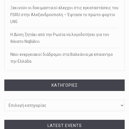
Ξεκινούν οι δοκιμαστικοί έλεγχοι στις εγκαταστάσεις του
FSRU στην Αλεξανδρούπολη – Έφτασε το πρώτο φορτίο
LNG
Η Δύση ζητάει από την Ρωσία να λογοδοτήσει για τον
θάνατο Ναβάλνι
Νέοι ενεργειακοί διάδρομοι στα Βαλκάνια με επίκεντρο
την Ελλάδα
KΑΤΗΓΟΡΊΕΣ
Kατηγορίες
LATEST EVENTS