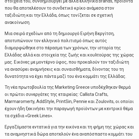
στοιχεία του, συνδημιουργεί με άλλα ελληνικά brands, προϊόντα
που θα αποτελέσουν το συνδετικό κρίκο ανάμεσα στον
ταξιδιώτη και την Ελλάδα, όπως τονίζεται σε σχετική
ανακοίνωση.
Μια σειρά σχεδίων από τη δημιουργό Ειρήνη Βεργίτση,
αποτυπώνουν τον ελληνικό πολιτισμό όπως αυτός
διαμορφώθηκε στο πέρασμα των χρόνων, την ιστορία της
Ελλάδας αλλά και στοιχεία της ζωής και κουλτούρας της χώρας
μας. Εικόνες με μοντέρνο ύφος, που προκαλούν τον ταξιδιώτη
να ανασύρει αναμνήσεις και συναισθήματα, δίνοντας του τη
δυνατότητα να έχει πάντα μαζί του ένα κομμάτι της Ελλάδας.
Τη νέα πρωτοβουλία της Marketing Greece υποδέχθηκαν θερμά
οι πρώτοι συνεργάτες της εταιρείας: Callista Crafts,
Marmaromerty, AddStyle, PrintSin, Pennie και Zoulovits, οι οποίοι
έχουν ήδη ξεκινήσει την παραγωγή προϊόντων με κεντρικό θέμα
τα σχέδια «Greek Lines».
Εργαζόμαστε εντατικά για την εικόνα και τη φήμη της χώρας και
τα αναμνηστικά δώρα αποτελούν ένα αναπόσπαστο κομμάτι του