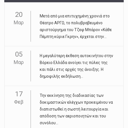
20
Μετά από μια επιτυχημένη χρονιά στο
Μαρ
Θέατρο ΑΡΓΩ, το πολυβραβευμένο
αριστούργημα του Τζεφ Μπάρον «Κάθε
Πέμπτη κύριε Γκρην», έρχεται στην...
05
Η μεγαλύτερη έκθεση αυτοκινήτου στην
Μαρ
Βόρειο Ελλάδα ανοίγει τις πύλες της
και πάλι στις αρχές της άνοιξης. Η
δημοφιλής εκδήλωση...
17
Την εκκίνηση της διαδικασίας των
Φεβ
δοκιμαστικών ελέγχων προκειμένου να
διαπιστωθεί η σωστή λειτουργία και
απόδοση των αεριοποιητών και του
συνόλου...