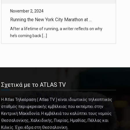
November 2, 2024
Running the New York City Marathon at ...
After a lifetime of running, a writer reflects on why
he’s coming back [...]
November 2, 2024
NYC Marathon Guide 2024: The Route, St ...
Everything you need to know about Sunday’s five-
borough race. [...]
Σχετικά με το ATLAS TV
November 2, 2024
In Mexico, Archaeologists Spot a Maya ...
Η Atlas Τηλεόραση ( Atlas TV ) είναι ιδιωτικός τηλεοπτικός
σταθμός περιφερειακής εμβέλειας που εκπέμπει στην
A city with temple pyramids not far from the road
Κεντρική Μακεδονία. Η εμβέλειά του καλύπτει τους νομούς
and a site with a Ma [...]
Θεσσαλονίκης, Χαλκιδικής, Πιερίας, Ημαθίας, Πέλλας και
Κιλκίς. Έχει έδρα στη Θεσσαλονίκη.