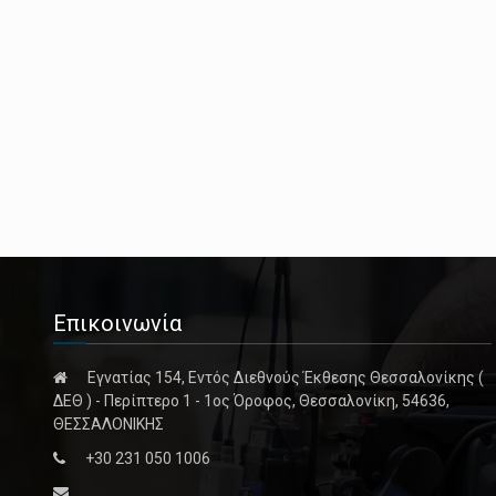
Επικοινωνία
Εγνατίας 154, Εντός Διεθνούς Έκθεσης Θεσσαλονίκης (
ΔΕΘ ) - Περίπτερο 1 - 1ος Όροφος, Θεσσαλονίκη, 54636,
ΘΕΣΣΑΛΟΝΙΚΗΣ
+30 231 050 1006