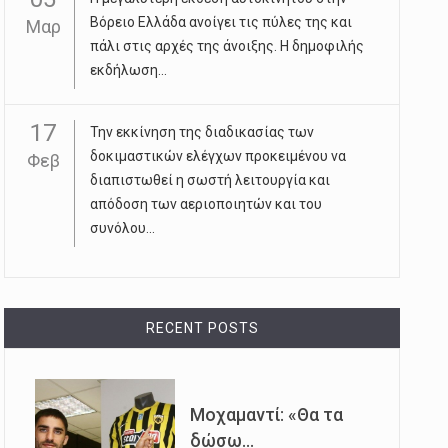
Βόρειο Ελλάδα ανοίγει τις πύλες της και
Μαρ
πάλι στις αρχές της άνοιξης. Η δημοφιλής
εκδήλωση...
17
Την εκκίνηση της διαδικασίας των
δοκιμαστικών ελέγχων προκειμένου να
Φεβ
διαπιστωθεί η σωστή λειτουργία και
απόδοση των αεριοποιητών και του
συνόλου...
RECENT POSTS
Μοχαμαντί: «Θα τα
δώσω...