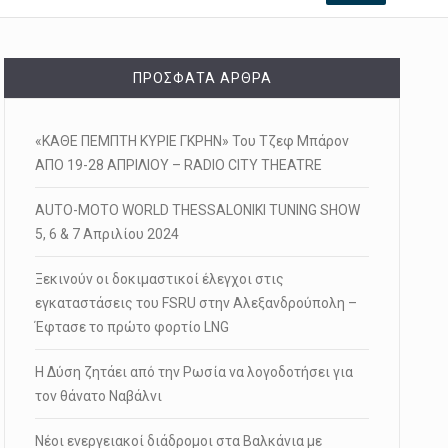
ΠΡΌΣΦΑΤΑ ΆΡΘΡΑ
«ΚΑΘΕ ΠΕΜΠΤΗ ΚΥΡΙΕ ΓΚΡΗΝ» Του Τζεφ Μπάρον
ΑΠΟ 19-28 ΑΠΡΙΛΙΟΥ – RADIO CITY THEATRE
AUTO-MOTO WORLD THESSALONIKI TUNING SHOW
5, 6 & 7 Απριλίου 2024
Ξεκινούν οι δοκιμαστικοί έλεγχοι στις
εγκαταστάσεις του FSRU στην Αλεξανδρούπολη –
Έφτασε το πρώτο φορτίο LNG
Η Δύση ζητάει από την Ρωσία να λογοδοτήσει για
τον θάνατο Ναβάλνι
Νέοι ενεργειακοί διάδρομοι στα Βαλκάνια με