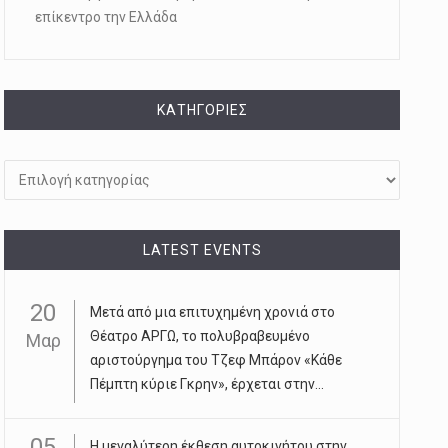
επίκεντρο την Ελλάδα
KΑΤΗΓΟΡΊΕΣ
Kατηγορίες
LATEST EVENTS
20
Μετά από μια επιτυχημένη χρονιά στο
Θέατρο ΑΡΓΩ, το πολυβραβευμένο
Μαρ
αριστούργημα του Τζεφ Μπάρον «Κάθε
Πέμπτη κύριε Γκρην», έρχεται στην...
05
Η μεγαλύτερη έκθεση αυτοκινήτου στην