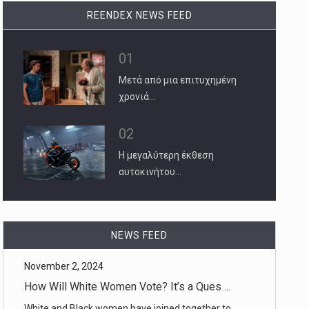
REENDEX NEWS FEED
01
Μετά από μια επιτυχημένη
χρονιά…
02
Η μεγαλύτερη έκθεση
αυτοκινήτου…
NEWS FEED
November 2, 2024
How Will White Women Vote? It’s a Ques ...
White and Black women have joined together to