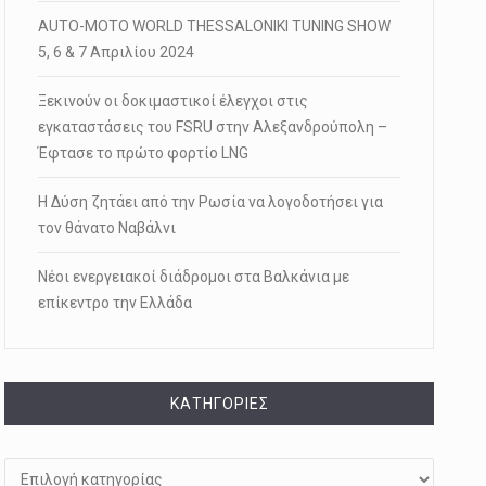
AUTO-MOTO WORLD THESSALONIKI TUNING SHOW
5, 6 & 7 Απριλίου 2024
Ξεκινούν οι δοκιμαστικοί έλεγχοι στις
εγκαταστάσεις του FSRU στην Αλεξανδρούπολη –
Έφτασε το πρώτο φορτίο LNG
Η Δύση ζητάει από την Ρωσία να λογοδοτήσει για
τον θάνατο Ναβάλνι
Νέοι ενεργειακοί διάδρομοι στα Βαλκάνια με
επίκεντρο την Ελλάδα
KΑΤΗΓΟΡΊΕΣ
Kατηγορίες