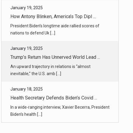
January 19, 2025
Trump’s Return Has Unnerved World Lead ...
An upward trajectory in relations is “almost
inevitable,” the U.S. amb [...]
January 18, 2025
Health Secretary Defends Biden’s Covid ...
In a wide-ranging interview, Xavier Becerra, President
Biden’s health [...]
January 18, 2025
Amid Wildfires, a New Reality for L.A. ...
Binge-worthy guilty pleasures like “The Real
Housewives of Beverly Hil [...]