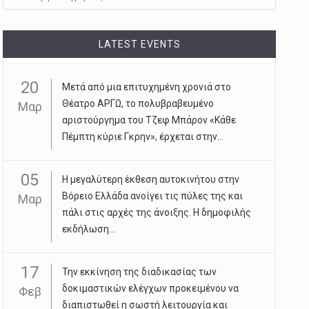
LATEST EVENTS
20
Μετά από μια επιτυχημένη χρονιά στο
Θέατρο ΑΡΓΩ, το πολυβραβευμένο
Μαρ
αριστούργημα του Τζεφ Μπάρον «Κάθε
Πέμπτη κύριε Γκρην», έρχεται στην...
05
Η μεγαλύτερη έκθεση αυτοκινήτου στην
Βόρειο Ελλάδα ανοίγει τις πύλες της και
Μαρ
πάλι στις αρχές της άνοιξης. Η δημοφιλής
εκδήλωση...
17
Την εκκίνηση της διαδικασίας των
δοκιμαστικών ελέγχων προκειμένου να
Φεβ
διαπιστωθεί η σωστή λειτουργία και