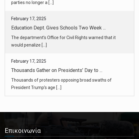
would penalize [...]
February 17, 2025
Thousands Gather on Presidents’ Day to ...
Thousands of protesters opposing broad swaths of
President Trump’s age [...]
February 17, 2025
Can the Federal Reserve Look Past Trum ...
Top officials are grappling with how to handle potential price
increas [...]
February 17, 2025
European Leaders Meet to Discuss Ukrai ...
The hastily called gathering was part of a flurry of
Επικοινωνία
diplomacy expecte [...]