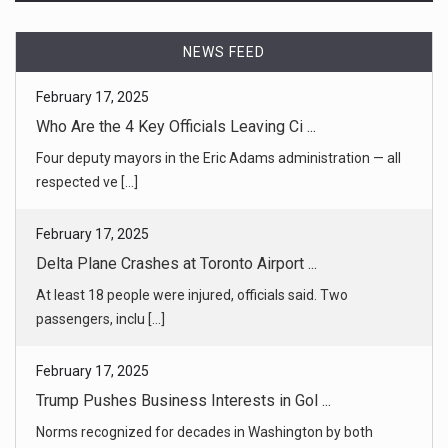
Four deputy mayors in the Eric Adams administration — all
respected ve [...]
NEWS FEED
February 17, 2025
Delta Plane Crashes at Toronto Airport ...
At least 18 people were injured, officials said. Two
passengers, inclu [...]
February 17, 2025
Trump Pushes Business Interests in Gol ...
Norms recognized for decades in Washington by both
parties no longer a [...]
February 17, 2025
Education Dept. Gives Schools Two Week ...
The department’s Office for Civil Rights warned that it