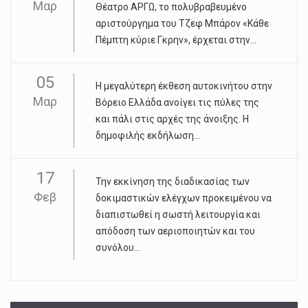
Μαρ
Θέατρο ΑΡΓΩ, το πολυβραβευμένο
αριστούργημα του Τζεφ Μπάρον «Κάθε
Πέμπτη κύριε Γκρην», έρχεται στην...
05
Η μεγαλύτερη έκθεση αυτοκινήτου στην
Μαρ
Βόρειο Ελλάδα ανοίγει τις πύλες της
και πάλι στις αρχές της άνοιξης. Η
δημοφιλής εκδήλωση...
17
Την εκκίνηση της διαδικασίας των
Φεβ
δοκιμαστικών ελέγχων προκειμένου να
διαπιστωθεί η σωστή λειτουργία και
απόδοση των αεριοποιητών και του
συνόλου...