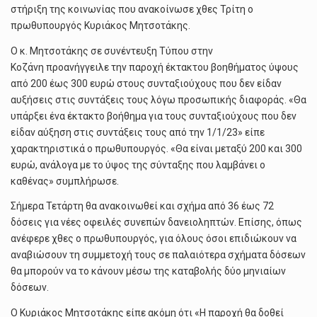
στήριξη της κοινωνίας που ανακοίνωσε χθες Τρίτη ο
πρωθυπουργός Κυριάκος Μητσοτάκης.
Ο κ. Μητσοτάκης σε συνέντευξη Τύπου στην
Κοζάνη προανήγγειλε την παροχή έκτακτου βοηθήματος ύψους
από 200 έως 300 ευρώ στους συνταξιούχους που δεν είδαν
αυξήσεις στις συντάξεις τους λόγω προσωπικής διαφοράς. «Θα
υπάρξει ένα έκτακτο βοήθημα για τους συνταξιούχους που δεν
είδαν αύξηση στις συντάξεις τους από την 1/1/23» είπε
χαρακτηριστικά ο πρωθυπουργός. «Θα είναι μεταξύ 200 και 300
ευρώ, ανάλογα με το ύψος της σύνταξης που λαμβάνει ο
καθένας» συμπλήρωσε.
Σήμερα Τετάρτη θα ανακοινωθεί και σχήμα από 36 έως 72
δόσεις για νέες οφειλές συνεπών δανειοληπτών. Επίσης, όπως
ανέφερε χθες ο πρωθυπουργός, για όλους όσοι επιδιώκουν να
αναβιώσουν τη συμμετοχή τους σε παλαιότερα σχήματα δόσεων
θα μπορούν να το κάνουν μέσω της καταβολής δύο μηνιαίων
δόσεων.
Ο Κυριάκος Μητσοτάκης είπε ακόμη ότι «Η παροχή θα δοθεί