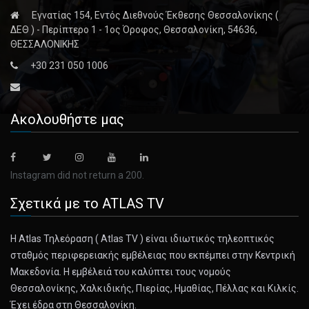
Εγνατίας 154, Εντός Διεθνούς Έκθεσης Θεσσαλονίκης (
February 17, 2025
ΔΕΘ ) - Περίπτερο 1 - 1ος Όροφος, Θεσσαλονίκη, 54636,
The Land Ukraine Could Be Forced to Gi ...
ΘΕΣΣΑΛΟΝΙΚΗΣ
President Trump has promised to bring a quick end to the
+30 231 050 1006
war in Ukrain [...]
February 17, 2025
Ακολουθήστε μας
Rubio Meets Saudi Crown Prince for Tal ...
Marco Rubio’s visit to Riyadh, his first as secretary of state,
came a [...]
Instagram did not return a 200.
Σχετικά με το ATLAS TV
February 17, 2025
How Can the Russia-Ukraine War End? A ...
Η Atlas Τηλεόραση ( Atlas TV ) είναι ιδιωτικός τηλεοπτικός
Balancing Ukraine’s sovereignty with Russia’s demand for
σταθμός περιφερειακής εμβέλειας που εκπέμπει στην Κεντρική
its own “secu [...]
Μακεδονία. Η εμβέλειά του καλύπτει τους νομούς
Θεσσαλονίκης, Χαλκιδικής, Πιερίας, Ημαθίας, Πέλλας και Κιλκίς.
February 17, 2025
Έχει έδρα στη Θεσσαλονίκη.