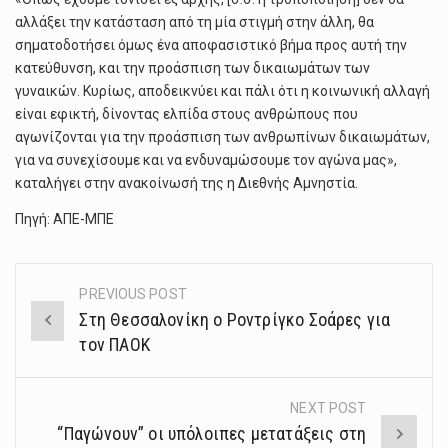
αλλάξει την κατάσταση από τη μία στιγμή στην άλλη, θα
σηματοδοτήσει όμως ένα αποφασιστικό βήμα προς αυτή την
κατεύθυνση, και την προάσπιση των δικαιωμάτων των
γυναικών. Κυρίως, αποδεικνύει και πάλι ότι η κοινωνική αλλαγή
είναι εφικτή, δίνοντας ελπίδα στους ανθρώπους που
αγωνίζονται για την προάσπιση των ανθρωπίνων δικαιωμάτων,
για να συνεχίσουμε και να ενδυναμώσουμε τον αγώνα μας»,
καταλήγει στην ανακοίνωσή της η Διεθνής Αμνηστία.
Πηγή: ΑΠΕ-ΜΠΕ
PREVIOUS POST
Post
Στη Θεσσαλονίκη ο Ροντρίγκο Σοάρες για
navigation
τον ΠΑΟΚ
NEXT POST
“Παγώνουν” οι υπόλοιπες μετατάξεις στη