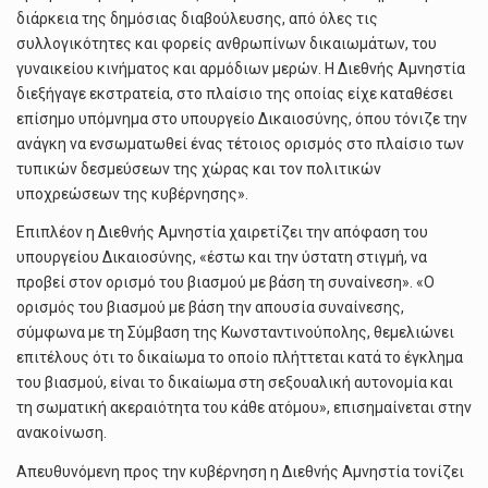
διάρκεια της δημόσιας διαβούλευσης, από όλες τις
συλλογικότητες και φορείς ανθρωπίνων δικαιωμάτων, του
γυναικείου κινήματος και αρμόδιων μερών. Η Διεθνής Αμνηστία
διεξήγαγε εκστρατεία, στο πλαίσιο της οποίας είχε καταθέσει
επίσημο υπόμνημα στο υπουργείο Δικαιοσύνης, όπου τόνιζε την
ανάγκη να ενσωματωθεί ένας τέτοιος ορισμός στο πλαίσιο των
τυπικών δεσμεύσεων της χώρας και τον πολιτικών
υποχρεώσεων της κυβέρνησης».
Επιπλέον η Διεθνής Αμνηστία χαιρετίζει την απόφαση του
υπουργείου Δικαιοσύνης, «έστω και την ύστατη στιγμή, να
προβεί στον ορισμό του βιασμού με βάση τη συναίνεση». «Ο
ορισμός του βιασμού με βάση την απουσία συναίνεσης,
σύμφωνα με τη Σύμβαση της Κωνσταντινούπολης, θεμελιώνει
επιτέλους ότι το δικαίωμα το οποίο πλήττεται κατά το έγκλημα
του βιασμού, είναι το δικαίωμα στη σεξουαλική αυτονομία και
τη σωματική ακεραιότητα του κάθε ατόμου», επισημαίνεται στην
ανακοίνωση.
Απευθυνόμενη προς την κυβέρνηση η Διεθνής Αμνηστία τονίζει