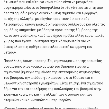
ότι «αυτό που καλείται να κάνει τώρα είναι να μεριμνήσει
συγκεκριμένα ώστε να διασφαλίσει ότι θα γίνει κατανοητή από
όλα τα αρμόδια μέρη η συγκεκριμένη σημασία και εφαρμογή
αυτής της αλλαγής, με οδηγίες προς τους δικαστικούς
λειτουργούς, εισαγγελείς, δικηγορικούς συλλόγους και όλες τις
αρμόδιες υπηρεσίες, με βάση τα πρότυπα της Σύμβασης της
Κωνσταντινούπολης, και όπως έχουν πράξει άλλες ευρωπαϊκές
χώρες που έχουν υιοθετήσει σχετική νομοθεσία, για να
διασφαλιστεί η ορθή και αποτελεσματική εφαρμογή του
μέτρου».
Παράλληλα, όπως υποστηρίζει, «η ενσωμάτωση της απουσίας
συναίνεσης στον νομικό ορισμό του βιασμού είναι ένα
σημαντικό βήμα για τη μείωση της εκτεταμένης ατιμωρησίας
του βιασμού, την απόδοση δικαιοσύνης στα θύματα και τη
μελλοντική αποτροπή εγκλημάτων. Είναι επίσης ένα σημαντικό
βήμα για την καταπολέμηση της κουλτούρας του βιασμού στην
ελληνική κοινωνία και την αλλαγή των στάσεων και των
ατομικών και κοινωνικών συμπεριφορών».
«Όπως έχουμε τονίσει εξ αρχής, [σ.σ. η τροποποίηση] δεν θα