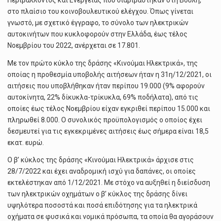
Περιβάλλοντος και Ενέργειας που διαβιβάστηκαν στη Βουλή,
στο πλαίσιο του κοινοβουλευτικού ελέγχου. Όπως γίνεται
γνωστό, με σχετικό έγγραφο, το σύνολο των ηλεκτρικών
αυτοκινήτων που κυκλοφορούν στην Ελλάδα, έως τέλος
Νοεμβρίου του 2022, ανέρχεται σε 17.801.
Με τον πρώτο κύκλο της δράσης «Κινούμαι Ηλεκτρικά», της
οποίας η προθεσμία υποβολής αιτήσεων ήταν η 31η/12/2021, οι
αιτήσεις που υποβλήθηκαν ήταν περίπου 19.000 (9% αφορούν
αυτοκίνητα, 22% δίκυκλα-τρίκυκλα, 69% ποδήλατα), από τις
οποίες έως τέλος Νοεμβρίου είχαν εγκριθεί περίπου 15.000 και
πληρωθεί 8.000. Ο συνολικός προϋπολογισμός ο οποίος έχει
δεσμευτεί για τις εγκεκριμένες αιτήσεις έως σήμερα είναι 18,5
εκατ. ευρώ.
Ο β’ κύκλος της δράσης «Κινούμαι Ηλεκτρικά» άρχισε στις
28/7/2022 και έχει αναδρομική ισχύ για δαπάνες, οι οποίες
εκτελέστηκαν από 1/12/2021. Με στόχο να αυξηθεί η διείσδυση
των ηλεκτρικών οχημάτων ο β’ κύκλος της δράσης δίνει
υψηλότερα ποσοστά και ποσά επιδότησης για τα ηλεκτρικά
οχήματα σε φυσικά και νομικά πρόσωπα, τα οποία θα αγοράσουν