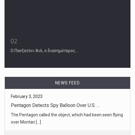
02
Ο Πανξατόνι Φιλ, ο διασημότερος…
February 3, 2023
Pentagon Detects Spy Balloon Over U.S. ...
The Pentagon called the object, which had been seen flying
over Montan [...]
NEWS FEED
February 3, 2023
Chinese Spy Balloon or ‘Civilian Devic ...
Here is what we know about the balloon. [...]
February 3, 2023