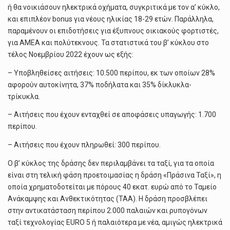
ή θα νοικιάσουν ηλεκτρικά οχήματα, συγκριτικά με τον α’ κύκλο,
και επιπλέον bonus για νέους ηλικίας 18-29 ετών. Παράλληλα,
παραμένουν οι επιδοτήσεις για έξυπνους οικιακούς φορτιστές,
για ΑΜΕΑ και πολύτεκνους. Τα στατιστικά του β’ κύκλου στο
τέλος Νοεμβρίου 2022 έχουν ως εξής:
– Υποβληθείσες αιτήσεις: 10.500 περίπου, εκ των οποίων 28%
αφορούν αυτοκίνητα, 37% ποδήλατα και 35% δίκλυκλα-
τρίκυκλα.
– Αιτήσεις που έχουν ενταχθεί σε αποφάσεις υπαγωγής: 1.700
περίπου.
– Αιτήσεις που έχουν πληρωθεί: 300 περίπου.
Ο β’ κύκλος της δράσης δεν περιλαμβάνει τα ταξί, για τα οποία
είναι στη τελική φάση προετοιμασίας η δράση «Πράσινα Ταξί», η
οποία χρηματοδοτείται με πόρους 40 εκατ. ευρώ από το Ταμείο
Ανάκαμψης και Ανθεκτικότητας (ΤΑΑ). Η δράση προσβλέπει
στην αντικατάσταση περίπου 2.000 παλαιών και ρυπογόνων
ταξί τεχνολογίας EURO 5 ή παλαιότερα με νέα, αμιγώς ηλεκτρικά