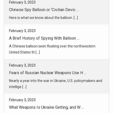
A Brief History of Spying With Balloon ...
A Chinese balloon seen floating over the northwestern
United States th [...]
February 3, 2023
Fears of Russian Nuclear Weapons Use H ...
Nearly a year into the war in Ukraine, U.S. policymakers and
intellige [...]
February 3, 2023
What Weapons Is Ukraine Getting, and W ...
Kyiv has been promised scores of tanks and other armor,
and the longes [...]
February 3, 2023
Why Apple Watches Keep Calling 911