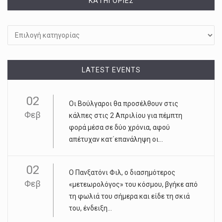
KΑΤΗΓΟΡΊΕΣ
Kατηγορίες
LATEST EVENTS
02
Οι Βούλγαροι θα προσέλθουν στις
Φεβ
κάλπες στις 2 Απριλίου για πέμπτη
φορά μέσα σε δύο χρόνια, αφού
απέτυχαν κατ΄επανάληψη οι...
02
Ο Πανξατόνι Φιλ, ο διασημότερος
Φεβ
«μετεωρολόγος» του κόσμου, βγήκε από
τη φωλιά του σήμερα και είδε τη σκιά
του, ένδειξη...