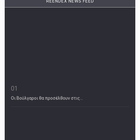
REENDEX NEWS FEED
01
Οι Βούλγαροι θα προσέλθουν στις…