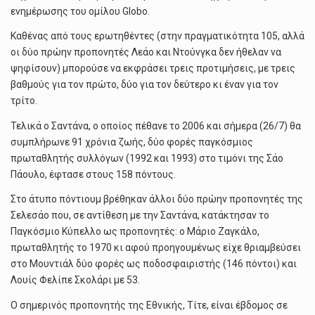
ενημέρωσης του ομίλου Globo.
Καθένας από τους ερωτηθέντες (στην πραγματικότητα 105, αλλά
οι δύο πρώην προπονητές Λεάο και Ντούνγκα δεν ήθελαν να
ψηφίσουν) μπορούσε να εκφράσει τρεις προτιμήσεις, με τρεις
βαθμούς για τον πρώτο, δύο για τον δεύτερο κι έναν για τον
τρίτο.
Τελικά ο Σαντάνα, ο οποίος πέθανε το 2006 και σήμερα (26/7) θα
συμπλήρωνε 91 χρόνια ζωής, δύο φορές παγκόσμιος
πρωταθλητής συλλόγων (1992 και 1993) στο τιμόνι της Σάο
Πάουλο, έφτασε στους 158 πόντους.
Στο άτυπο πόντιουμ βρέθηκαν άλλοι δύο πρώην προπονητές της
Σελεσάο που, σε αντίθεση με την Σαντάνα, κατάκτησαν το
Παγκόσμιο Κύπελλο ως προπονητές: ο Μάριο Ζαγκάλο,
πρωταθλητής το 1970 κι αφού προηγουμένως είχε θριαμβεύσει
στο Μουντιάλ δύο φορές ως ποδοσφαιριστής (146 πόντοι) και
Λουίς Φελίπε Σκολάρι με 53.
Ο σημερινός προπονητής της Εθνικής, Τίτε, είναι έβδομος σε