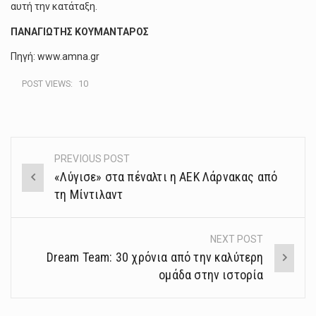
αυτή την κατάταξη.
ΠΑΝΑΓΙΩΤΗΣ ΚΟΥΜΑΝΤΑΡΟΣ
Πηγή: www.amna.gr
POST VIEWS:
10
PREVIOUS POST
Post
«Λύγισε» στα πέναλτι η ΑΕΚ Λάρνακας από
navigation
τη Μίντιλαντ
NEXT POST
Dream Team: 30 χρόνια από την καλύτερη
ομάδα στην ιστορία