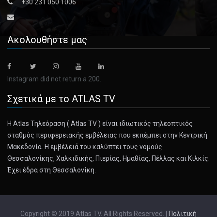
+30 231 050 1006
she did n [...]
October 29, 2024
Ακολουθήστε μας
When Is Daylight Saving Time?
The twice-yearly ritual has roots in cost-cutting strategies
of the la [...]
Instagram did not return a 200.
Σχετικά με το ATLAS TV
November 3, 2024
Japanese American Baseball Players Ret ...
Η Atlas Τηλεόραση ( Atlas TV ) είναι ιδιωτικός τηλεοπτικός
As Shohei Ohtani played in the World Series, Japanese
σταθμός περιφερειακής εμβέλειας που εκπέμπει στην Κεντρική
American ballpla [...]
Μακεδονία. Η εμβέλειά του καλύπτει τους νομούς
Θεσσαλονίκης, Χαλκιδικής, Πιερίας, Ημαθίας, Πέλλας και Κιλκίς.
November 2, 2024
Έχει έδρα στη Θεσσαλονίκη.
To Join This Club, a Member Must Die. ...
Based in Parma, Club dei 27 is so exclusive that it’s given
rise to al [...]
Copyright © 2019 Atlas TV. All Rights Reserved. |
Πολιτική