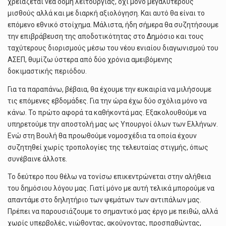
χρειάζεται νέα δομή λειτουργίας, όχι μόνο μεγαλύτερους
μισθούς αλλά και με διαρκή αξιολόγηση. Και αυτό θα είναι το
επόμενο εθνικό στοίχημα. Μάλιστα, ήδη σήμερα θα συζητήσουμε
την επιβράβευση της αποδοτικότητας στο Δημόσιο και τους
ταχύτερους διορισμούς μέσω του νέου ενιαίου διαγωνισμού του
ΑΣΕΠ, θυμίζω ύστερα από δύο χρόνια αμειβόμενης
δοκιμαστικής περιόδου.
Για τα παραπάνω, βέβαια, θα έχουμε την ευκαιρία να μιλήσουμε
τις επόμενες εβδομάδες. Για την ώρα έχω δύο σχόλια μόνο να
κάνω. Το πρώτο αφορά τα καθήκοντά μας. Εξακολουθούμε να
υπηρετούμε την αποστολή μας ως Υπουργοί όλων των Ελλήνων.
Ενώ στη Βουλή θα προωθούμε νομοσχέδια τα οποία έχουν
συζητηθεί χωρίς τροπολογίες της τελευταίας στιγμής, όπως
συνέβαινε άλλοτε.
Το δεύτερο που θέλω να τονίσω επικεντρώνεται στην αλήθεια
του δημόσιου λόγου μας. Γιατί μόνο με αυτή τελικά μπορούμε να
απαντάμε στο δηλητήριο των ψεμάτων των αντιπάλων μας.
Πρέπει να παρουσιάζουμε το σημαντικό μας έργο με πειθώ, αλλά
χωρίς υπερβολές, νιώθοντας, ακούγοντας, προσπαθώντας,