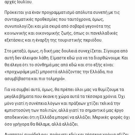
αρχές Ιουλίου.
Πρόκειται για έναν προγραμματισμό απόλυτα συνεπή με τις
συνταγματικές προθεσμίες που ταυτόχρονα, όμως,
συνυπολογίζει και μία σειρά από σοβαρά γεγονότα της
κοινωνικής και οικονομικής ζωής, όπως οι πανελλαδικές
εξετάσεις και η έναρξη της τουριστικής περιόδου.
Στο μεταξύ, όμως, η δική μας δουλειά συνεχίζεται. Σίγουρα από
αυτή δεν έλειψαν λάθη. Είμαστε εδώ για να τα διορθώνουμε. Και
θα έλεγα ότι το σύνθημά μας από εδώ και στο εξής είναι:
«προχωράμε μαζί μπροστά αλλάζοντας την Ελλάδα, πιο
ασυμβίβαστα και πιο τολμηρά».
Για να συμβεί αυτό, όμως, θα πρέπει όλοι μας να θυμίζουμε τα
μεγάλα βήματα που έκανε η χώρα αυτά τα τέσσερα χρόνια. Όχι
μόνο γιατί η συνέπεια λόγων και πράξεων χτίζει τελικά την
εμπιστοσύνη των πολιτών, αλλά γιατί το σημαντικό μας έργο
αποδεικνύει ότι η Ελλάδα μπορεί να αλλάζει. Μερικές φορές όχι
όσο γρήγορα θα θέλαμε, αλλά αλλάζει.
Αγαπητοί συνάδελφοι, πράγματι εδώ και τέσσερα χρόνια αξίζει