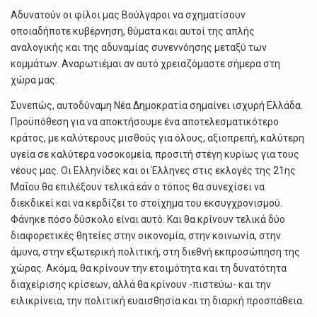
Αδυνατούν οι φίλοι μας Βούλγαροι να σχηματίσουν
οποιαδήποτε κυβέρνηση, θύματα και αυτοί της απλής
αναλογικής και της αδυναμίας συνεννόησης μεταξύ των
κομμάτων. Αναρωτιέμαι αν αυτό χρειαζόμαστε σήμερα στη
χώρα μας.
Συνεπώς, αυτοδύναμη Νέα Δημοκρατία σημαίνει ισχυρή Ελλάδα.
Προϋπόθεση για να αποκτήσουμε ένα αποτελεσματικότερο
κράτος, με καλύτερους μισθούς για όλους, αξιοπρεπή, καλύτερη
υγεία σε καλύτερα νοσοκομεία, προσιτή στέγη κυρίως για τους
νέους μας. Οι Ελληνίδες και οι Έλληνες στις εκλογές της 21ης
Μαΐου θα επιλέξουν τελικά εάν ο τόπος θα συνεχίσει να
διεκδικεί και να κερδίζει το στοίχημα του εκσυγχρονισμού.
Φάνηκε πόσο δύσκολο είναι αυτό. Και θα κρίνουν τελικά δύο
διαφορετικές θητείες στην οικονομία, στην κοινωνία, στην
άμυνα, στην εξωτερική πολιτική, στη διεθνή εκπροσώπηση της
χώρας. Ακόμα, θα κρίνουν την ετοιμότητα και τη δυνατότητα
διαχείρισης κρίσεων, αλλά θα κρίνουν -πιστεύω- και την
ειλικρίνεια, την πολιτική ευαισθησία και τη διαρκή προσπάθεια.