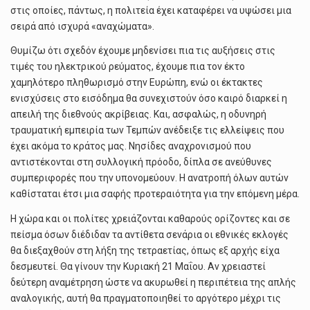
στις οποίες, πάντως, η πολιτεία έχει καταφέρει να υψώσει μια
σειρά από ισχυρά «αναχώματα».
Θυμίζω ότι σχεδόν έχουμε μηδενίσει πια τις αυξήσεις στις
τιμές του ηλεκτρικού ρεύματος, έχουμε πια τον έκτο
χαμηλότερο πληθωρισμό στην Ευρώπη, ενώ οι έκτακτες
ενισχύσεις στο εισόδημα θα συνεχιστούν όσο καιρό διαρκεί η
απειλή της διεθνούς ακρίβειας. Και, ασφαλώς, η οδυνηρή
τραυματική εμπειρία των Τεμπών ανέδειξε τις ελλείψεις που
έχει ακόμα το κράτος μας. Νησίδες αναχρονισμού που
αντιστέκονται στη συλλογική πρόοδο, δίπλα σε ανεύθυνες
συμπεριφορές που την υπονομεύουν. Η ανατροπή όλων αυτών
καθίσταται έτσι μια σαφής προτεραιότητα για την επόμενη μέρα.
Η χώρα και οι πολίτες χρειάζονται καθαρούς ορίζοντες και σε
πείσμα όσων διέδιδαν τα αντίθετα σενάρια οι εθνικές εκλογές
θα διεξαχθούν στη λήξη της τετραετίας, όπως εξ αρχής είχα
δεσμευτεί. Θα γίνουν την Κυριακή 21 Μαΐου. Αν χρειαστεί
δεύτερη αναμέτρηση ώστε να ακυρωθεί η περιπέτεια της απλής
αναλογικής, αυτή θα πραγματοποιηθεί το αργότερο μέχρι τις