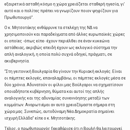
εξαιρετικά ασταθή κόσμο η χώρα χρειάζεται σταθερή ηγεσία, γι’
αυτό και ο πολίτες πρέπει να γνωρίζουν ποιον ψηφίζουν για
Πρωθυπουργό”.
Ο κ. Μητσοτάκης ενθάρρυνε τα στελέχη της ΝΔ να
χρησιμοποιούν και παραδείγματα από άλλες ευρωπαϊκές χώρες
οι οποίες -όπως είπε- έχουν περιέλθει σε έναν κυκεώνα
αστάθειας, ακριβώς επειδή έχουν ως εκλογικό σύστημα την
απλή αναλογική, η οποία πολύ συχνά οδηγεί, πράγματι, σε
ακυβερνησία.
“Στη γειτονική Βουλγαρία θα γίνουν την Κυριακή εκλογές. Είναι
οι πέμπτες εκλογές, επαναλαμβάνω, οι πέμπτες εκλογές μέσα σε
δύο χρόνια. Αδυνατούν οι φίλοι μας Βούλγαροι να σχηματίσουν
οποιαδήποτε κυβέρνηση, θύματα και αυτοί της απλής
αναλογικής και της αδυναμίας συνεννόησης μεταξύ των
κομμάτων. Αναρωτιέμαι αν αυτό χρειαζόμαστε σήμερα στη
χώρα μας. Συνεπώς, αυτοδύναμη Νέα Δημοκρατία σημαίνει
ισχυρή Ελλάδα” είπε ο κ. Μητσοτάκης.
Τέλος, ο πρωθυπουργός ξεκαθάρισε ότι η Βουλή θα λειτουργεί