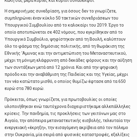
Καλή σας μέρα κυρίες και κύριοι συνάδελφοι.
Η σημερινή μας συνεδρίαση, για όσους δεν το γνωρίζετε,
συμπληρώνει έναν κύκλο 50 τακτικών συνεδριάσεων του
Υπουργικού Συμβουλίου από το καλοκαίρι του 2019. Έργο το
οποίο αποτυπώνεται σε 402 νόμους, που εγκρίθηκαν από το
Υπουργικό Συμβούλιο, ψηφίστηκαν από τη Βουλή, καλύπτουν
όλο το φάσμα της δημόσιας πολιτικής, από τη θωράκιση της
Εθνικής ‘Αμυνας και την αντιμετώπιση του Μεταναστευτικού,
μέχρι τη μόνιμη ελάφρυνση από δεκάδες φόρους και την αύξηση
των συντάξεων μετά από 12 χρόνια. Και από την ψηφιακή
πρόοδο και την αναβάθμιση της Παιδείας και της Υγείας, μέχρι
τον νέο κατώτατο μισθό, ο οποίος θυμίζω έφτασε από τα 650
ευρώ στα 780 ευρώ.
Πρόκειται, όπως γνωρίζετε, για πρωτοβουλίες οι οποίες
υλοποιήθηκαν ενώ ταυτόχρονα διαχειριστήκαμε αλλεπάλληλες
κρίσεις. Την πανδημία, τις προκλήσεις των γειτόνων μας στο
Αιγαίο, την απόπειρα μεταναστευτικής εισβολής, τελευταία την
ενεργειακή «έκρηξη», την εισαγόμενη ακρίβεια από τον πόλεμο
στην Ουκρανία, μία σειρά από φυσικές καταστροφές, εξελίξεις