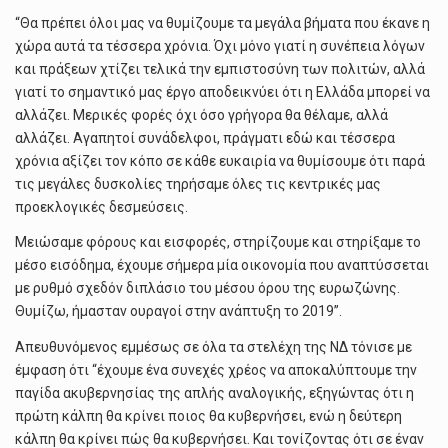
“Θα πρέπει όλοι μας να θυμίζουμε τα μεγάλα βήματα που έκανε η
χώρα αυτά τα τέσσερα χρόνια. Όχι μόνο γιατί η συνέπεια λόγων
και πράξεων χτίζει τελικά την εμπιστοσύνη των πολιτών, αλλά
γιατί το σημαντικό μας έργο αποδεικνύει ότι η Ελλάδα μπορεί να
αλλάζει. Μερικές φορές όχι όσο γρήγορα θα θέλαμε, αλλά
αλλάζει. Αγαπητοί συνάδελφοι, πράγματι εδώ και τέσσερα
χρόνια αξίζει τον κόπο σε κάθε ευκαιρία να θυμίσουμε ότι παρά
τις μεγάλες δυσκολίες τηρήσαμε όλες τις κεντρικές μας
προεκλογικές δεσμεύσεις.
Μειώσαμε φόρους και εισφορές, στηρίζουμε και στηρίξαμε το
μέσο εισόδημα, έχουμε σήμερα μία οικονομία που αναπτύσσεται
με ρυθμό σχεδόν διπλάσιο του μέσου όρου της ευρωζώνης.
Θυμίζω, ήμασταν ουραγοί στην ανάπτυξη το 2019”.
Απευθυνόμενος εμμέσως σε όλα τα στελέχη της ΝΔ τόνισε με
έμφαση ότι “έχουμε ένα συνεχές χρέος να αποκαλύπτουμε την
παγίδα ακυβερνησίας της απλής αναλογικής, εξηγώντας ότι η
πρώτη κάλπη θα κρίνει ποιος θα κυβερνήσει, ενώ η δεύτερη
κάλπη θα κρίνει πώς θα κυβερνήσει. Και τονίζοντας ότι σε έναν