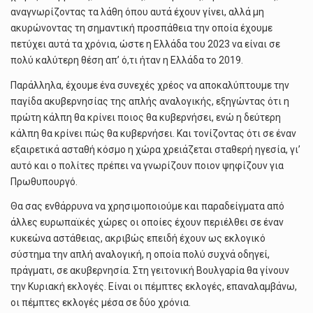
αναγνωρίζοντας τα λάθη όπου αυτά έχουν γίνει, αλλά μη
ακυρώνοντας τη σημαντική προσπάθεια την οποία έχουμε
πετύχει αυτά τα χρόνια, ώστε η Ελλάδα του 2023 να είναι σε
πολύ καλύτερη θέση απ’ ό,τι ήταν η Ελλάδα το 2019.
Παράλληλα, έχουμε ένα συνεχές χρέος να αποκαλύπτουμε την
παγίδα ακυβερνησίας της απλής αναλογικής, εξηγώντας ότι η
πρώτη κάλπη θα κρίνει ποιος θα κυβερνήσει, ενώ η δεύτερη
κάλπη θα κρίνει πώς θα κυβερνήσει. Και τονίζοντας ότι σε έναν
εξαιρετικά ασταθή κόσμο η χώρα χρειάζεται σταθερή ηγεσία, γι’
αυτό και ο πολίτες πρέπει να γνωρίζουν ποιον ψηφίζουν για
Πρωθυπουργό.
Θα σας ενθάρρυνα να χρησιμοποιούμε και παραδείγματα από
άλλες ευρωπαϊκές χώρες οι οποίες έχουν περιέλθει σε έναν
κυκεώνα αστάθειας, ακριβώς επειδή έχουν ως εκλογικό
σύστημα την απλή αναλογική, η οποία πολύ συχνά οδηγεί,
πράγματι, σε ακυβερνησία. Στη γειτονική Βουλγαρία θα γίνουν
την Κυριακή εκλογές. Είναι οι πέμπτες εκλογές, επαναλαμβάνω,
οι πέμπτες εκλογές μέσα σε δύο χρόνια.