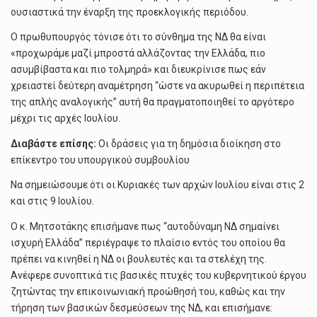
ουσιαστικά την έναρξη της προεκλογικής περιόδου.
Ο πρωθυπουργός τόνισε ότι το σύνθημα της ΝΔ θα είναι
«προχωράμε μαζί μπροστά αλλάζοντας την Ελλάδα, πιο
ασυμβίβαστα και πιο τολμηρά» και διευκρίνισε πως εάν
χρειαστεί δεύτερη αναμέτρηση “ώστε να ακυρωθεί η περιπέτεια
της απλής αναλογικής” αυτή θα πραγματοποιηθεί το αργότερο
μέχρι τις αρχές Ιουλίου.
Διαβάστε επίσης:
Οι δράσεις για τη δημόσια διοίκηση στο
επίκεντρο του υπουργικού συμβουλίου
Να σημειώσουμε ότι οι Κυριακές των αρχών Ιουλίου είναι στις 2
και στις 9 Ιουλίου.
Ο κ. Μητσοτάκης επισήμανε πως “αυτοδύναμη ΝΔ σημαίνει
ισχυρή Ελλάδα” περιέγραψε το πλαίσιο εντός του οποίου θα
πρέπει να κινηθεί η ΝΔ οι βουλευτές και τα στελέχη της.
Ανέφερε συνοπτικά τις βασικές πτυχές του κυβερνητικού έργου
ζητώντας την επικοινωνιακή προώθησή του, καθώς και την
τήρηση των βασικών δεσμεύσεων της ΝΔ, και επισήμανε: