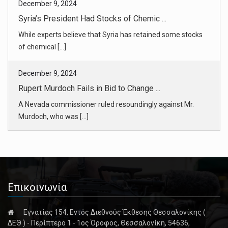
December 9, 2024
Syria’s President Had Stocks of Chemic ...
While experts believe that Syria has retained some stocks
of chemical [...]
December 9, 2024
Rupert Murdoch Fails in Bid to Change ...
A Nevada commissioner ruled resoundingly against Mr.
Murdoch, who was [...]
December 9, 2024
Daniel Penny Is Acquitted in Death of ...
Mr. Penny choked Mr. Neely in a minutes-long struggle on
Επικοινωνία
the floor of [...]
Εγνατίας 154, Εντός Διεθνούς Έκθεσης Θεσσαλονίκης (
December 9, 2024
ΔΕΘ ) - Περίπτερο 1 - 1ος Όροφος, Θεσσαλονίκη, 54636,
In Penny Trial, the Moment May Have Ma ...