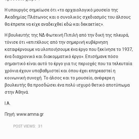
Η υπουργός σημείωσε ότι «το αρχαιολογικό μουσείο της
Ακαδημίας Πλάτωνος και ο συνολικός σχεδιασμός του άλσους
θα έπρεπε να είχε αναδειχθεί εδώ και δεκαετίες».
Η βουλευτής της ΝΔ Φωτεινή Πιπιλή από την δική της πλευρά,
τόνισε ότι «επιτέλους από την σημερινή κυβέρνηση
καταφέρνουμε να υλοποιήσουμε ένα έργο που ξεκίνησε το 1937,
ένα διαχρονικό και διακομματικό έργο». Επισήμανε πόσο
σημαντικό είναι αυτό το έργο για τις περιοχές που τα τελευταία
χρόνια έχουν υποβαθμιστεί και όπου έχει επηρεαστεί η
κοινωνική συνοχή. Το άλσος και το μουσείο, ανέφερε η
βουλευτής θα προσδώσει ένα πολύ ισχυρό θετικό αποτύπωμα
στην Αθηνά.
Ι.Α.
Πηγή: www.amna.gr
POST VIEWS:
31