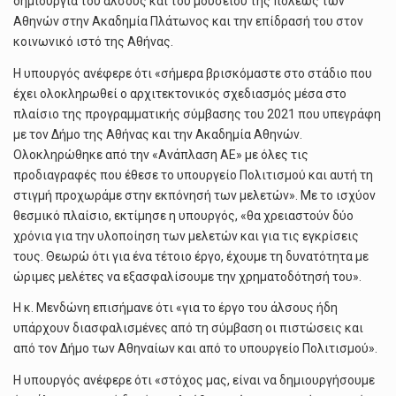
δημιουργία του άλσους και του μουσείου της πόλεως των
Αθηνών στην Ακαδημία Πλάτωνος και την επίδρασή του στον
κοινωνικό ιστό της Αθήνας.
Η υπουργός ανέφερε ότι «σήμερα βρισκόμαστε στο στάδιο που
έχει ολοκληρωθεί ο αρχιτεκτονικός σχεδιασμός μέσα στo
πλαίσιo της προγραμματικής σύμβασης του 2021 που υπεγράφη
με τον Δήμο της Αθήνας και την Ακαδημία Αθηνών.
Ολοκληρώθηκε από την «Ανάπλαση ΑΕ» με όλες τις
προδιαγραφές που έθεσε το υπουργείο Πολιτισμού και αυτή τη
στιγμή προχωράμε στην εκπόνησή των μελετών». Με το ισχύον
θεσμικό πλαίσιο, εκτίμησε η υπουργός, «θα χρειαστούν δύο
χρόνια για την υλοποίηση των μελετών και για τις εγκρίσεις
τους. Θεωρώ ότι για ένα τέτοιο έργο, έχουμε τη δυνατότητα με
ώριμες μελέτες να εξασφαλίσουμε την χρηματοδότησή του».
Η κ. Μενδώνη επισήμανε ότι «για το έργο του άλσους ήδη
υπάρχουν διασφαλισμένες από τη σύμβαση οι πιστώσεις και
από τον Δήμο των Αθηναίων και από το υπουργείο Πολιτισμού».
Η υπουργός ανέφερε ότι «στόχος μας, είναι να δημιουργήσουμε