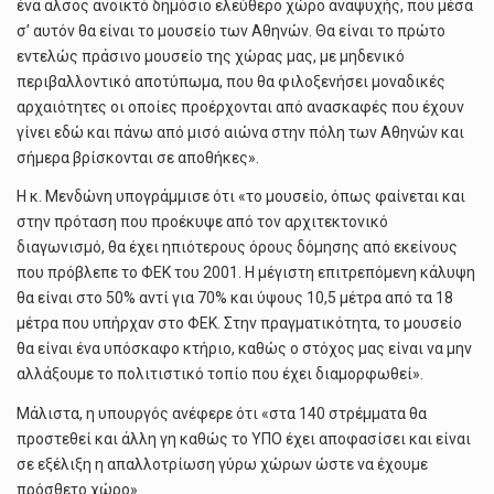
ένα άλσος ανοικτό δημόσιο ελεύθερο χώρο αναψυχής, που μέσα
σ’ αυτόν θα είναι το μουσείο των Αθηνών. Θα είναι το πρώτο
εντελώς πράσινο μουσείο της χώρας μας, με μηδενικό
περιβαλλοντικό αποτύπωμα, που θα φιλοξενήσει μοναδικές
αρχαιότητες οι οποίες προέρχονται από ανασκαφές που έχουν
γίνει εδώ και πάνω από μισό αιώνα στην πόλη των Αθηνών και
σήμερα βρίσκονται σε αποθήκες».
Η κ. Μενδώνη υπογράμμισε ότι «το μουσείο, όπως φαίνεται και
στην πρόταση που προέκυψε από τον αρχιτεκτονικό
διαγωνισμό, θα έχει ηπιότερους όρους δόμησης από εκείνους
που πρόβλεπε το ΦΕΚ του 2001. Η μέγιστη επιτρεπόμενη κάλυψη
θα είναι στο 50% αντί για 70% και ύψους 10,5 μέτρα από τα 18
μέτρα που υπήρχαν στο ΦΕΚ. Στην πραγματικότητα, το μουσείο
θα είναι ένα υπόσκαφο κτήριο, καθώς ο στόχος μας είναι να μην
αλλάξουμε το πολιτιστικό τοπίο που έχει διαμορφωθεί».
Μάλιστα, η υπουργός ανέφερε ότι «στα 140 στρέμματα θα
προστεθεί και άλλη γη καθώς το ΥΠΟ έχει αποφασίσει και είναι
σε εξέλιξη η απαλλοτρίωση γύρω χώρων ώστε να έχουμε
πρόσθετο χώρο».