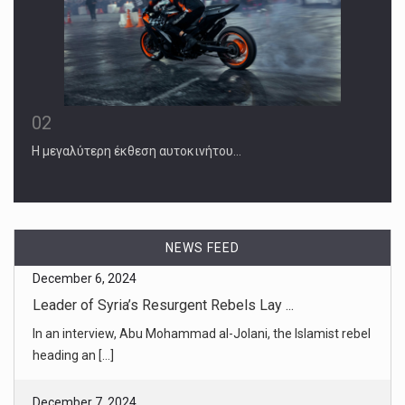
02
Η μεγαλύτερη έκθεση αυτοκινήτου…
NEWS FEED
December 7, 2024
Iran Accelerates Production of Near-Bo ...
The United Nations chief inspector says production has
quadrupled. But [...]