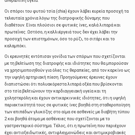
ανθρώπινη υγεία.
Οι σπόροι του φυτού τσία (chia) έχουν λάβει ευρεία προσοχή τα
τελευταία χρόνια λόγω της διατροφικής δύναμης που
διαθέτουν. Είναι πλούσιοι σε φυτικές ίνες, καλά λιπαρά και
πρωτεΐνες. Ωστόσο, η καλλιέργειά τους δεν έχει λάβει την
προσοχή των επιστημόνων, όσο το ρύζι, το σιτάρι και το
καλαμπόκι.
Οι ερευνητές εντόπισαν γονίδια των σπόρων που σχετίζονται
με τη βελτίωση της διατροφής και ιδιότητες που θα μπορούσαν
να χρησιμοποιηθούν για όλες τις θεραπείες, από τον καρκίνο ως
την υψηλή αρτηριακή πίεση. Προηγούμενες έρευνες έχουν
διαπιστώσει ότι πολυακόρεστα λιπαρά οξέα που βρίσκονται
στο τσία βελτιώνουν την καρδιαγγειακή υγεία και τη
χοληστερόλη και έχουν αντικαρκινικές ιδιότητες, ότι η υψηλή
περιεκτικότητά τους σε φυτικές ίνες βοηθά στη σταθεροποίηση
των επιπέδων γλυκόζης στο αίμα σε ασθενείς με διαβήτη τύπου
2 και βοηθά άτομα με ασθένειες που σχετίζονται με το
γαστρεντερικό σύστημα. Τέλος, ότι η πρωτεΐνη που περιέχουν
έχει αντιοξειδωτικές, αντιφλεγμονώδεις και αντιμικροβιακές