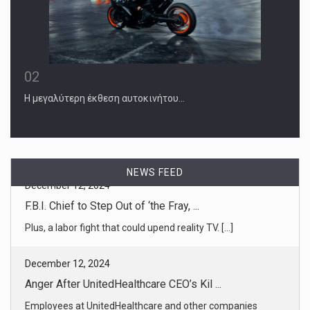
02
Η μεγαλύτερη έκθεση αυτοκινήτου…
NEWS FEED
December 12, 2024
Anger After UnitedHealthcare CEO’s Kil ...
Employees at UnitedHealthcare and other companies
described being anxi [...]
December 11, 2024