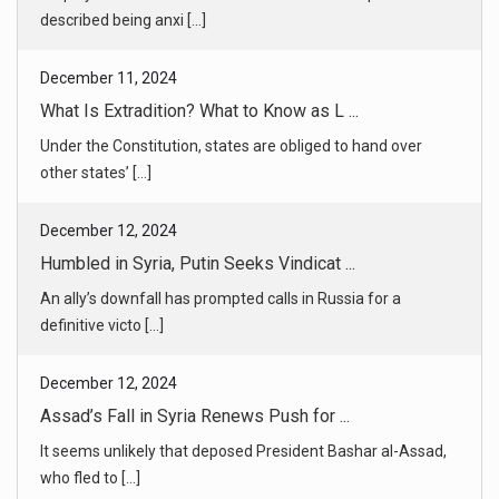
What Is Extradition? What to Know as L ...
Under the Constitution, states are obliged to hand over
other states’ [...]
December 12, 2024
Humbled in Syria, Putin Seeks Vindicat ...
An ally’s downfall has prompted calls in Russia for a
definitive victo [...]
December 12, 2024
Assad’s Fall in Syria Renews Push for ...
It seems unlikely that deposed President Bashar al-Assad,
who fled to [...]
December 12, 2024
In Aleppo, Jubilant Syrians Return to ...