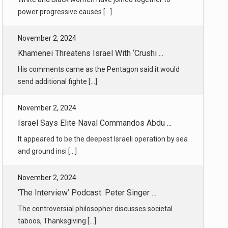
His comments came as the Pentagon said it would
send additional fighte [...]
November 2, 2024
Israel Says Elite Naval Commandos Abdu ...
It appeared to be the deepest Israeli operation by sea
and ground insi [...]
November 2, 2024
‘The Interview’ Podcast: Peter Singer ...
The controversial philosopher discusses societal
taboos, Thanksgiving [...]
November 2, 2024
Running the New York City Marathon at ...
After a lifetime of running, a writer reflects on why