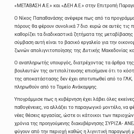
«ΜΕΤΑΒΑΣΗ Α.Ε.» και «ΔΕΗ Α.Ε.» στην Επιτροπή Παραγ
Ο Νίκος Παπαθανάσης ανέφερε πως από τα προγράμματ
πόρους θα φέρουν συνολικά 7 δισ. ευρώ σε αυτές τις
καθορίζει τα διαδικαστικά ζητήματα της μεταβίβαση
σύμβαση αυτή είναι το βασικό εργαλείο για την οικο
ζωνών απολιγνιτοποίησης της Δυτικής Μακεδονίας κα
Ο αναπληρωτής υπουργός, διατρέχοντας τα άρθρα τη
βουλευτών της αντιπολίτευσης επισήμανε ότι το κόσ
της αποκατάστασης δεν έχει αποτυπωθεί από το ΓΛΚ, κ
πληρωθούν από το Ταμείο Ανάκαμψης.
Υπογράμμισε πως η κυβέρνηση έχει λάβει όλες εκείνες
παθογένειες, να αλλάξει το παραγωγικό μοντέλο, να φέ
νέες θέσεις εργασίας, ώστε οι κάτοικοι των περιοχών
χρόνια της προηγούμενης διακυβέρνησης ΣΥΡΙΖΑ- ΑΝΕ
φύγουν από την περιοχή καθώς η λιγνιτική παραγωγή μ