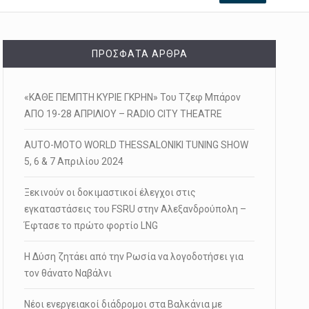
ΠΡΌΣΦΑΤΑ ΆΡΘΡΑ
«ΚΑΘΕ ΠΕΜΠΤΗ ΚΥΡΙΕ ΓΚΡΗΝ» Του Τζεφ Μπάρον
ΑΠΟ 19-28 ΑΠΡΙΛΙΟΥ – RADIO CITY THEATRE
AUTO-MOTO WORLD THESSALONIKI TUNING SHOW
5, 6 & 7 Απριλίου 2024
Ξεκινούν οι δοκιμαστικοί έλεγχοι στις
εγκαταστάσεις του FSRU στην Αλεξανδρούπολη –
Έφτασε το πρώτο φορτίο LNG
Η Δύση ζητάει από την Ρωσία να λογοδοτήσει για
τον θάνατο Ναβάλνι
Νέοι ενεργειακοί διάδρομοι στα Βαλκάνια με