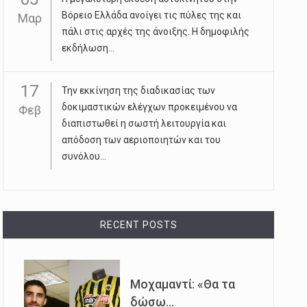
Βόρειο Ελλάδα ανοίγει τις πύλες της και
Μαρ
πάλι στις αρχές της άνοιξης. Η δημοφιλής
εκδήλωση...
17
Την εκκίνηση της διαδικασίας των
δοκιμαστικών ελέγχων προκειμένου να
Φεβ
διαπιστωθεί η σωστή λειτουργία και
απόδοση των αεριοποιητών και του
συνόλου...
RECENT POSTS
Μοχαμαντί: «Θα τα
δώσω...