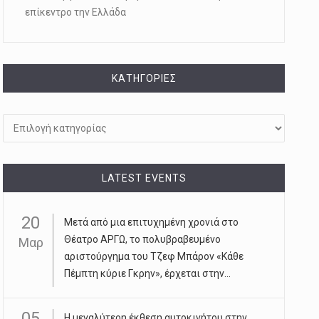
επίκεντρο την Ελλάδα
KΑΤΗΓΟΡΊΕΣ
Kατηγορίες
LATEST EVENTS
20
Μετά από μια επιτυχημένη χρονιά στο
Θέατρο ΑΡΓΩ, το πολυβραβευμένο
Μαρ
αριστούργημα του Τζεφ Μπάρον «Κάθε
Πέμπτη κύριε Γκρην», έρχεται στην...
05
Η μεγαλύτερη έκθεση αυτοκινήτου στην