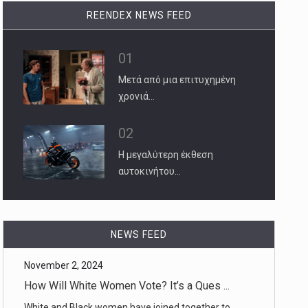
REENDEX NEWS FEED
01
Μετά από μια επιτυχημένη
χρονιά…
02
Η μεγαλύτερη έκθεση
αυτοκινήτου…
November 2, 2024
How Will White Women Vote? It’s a Ques ...
White and Black women have joined together to
NEWS FEED
power progressive causes [...]
November 2, 2024
Khamenei Threatens Israel With ‘Crushi ...