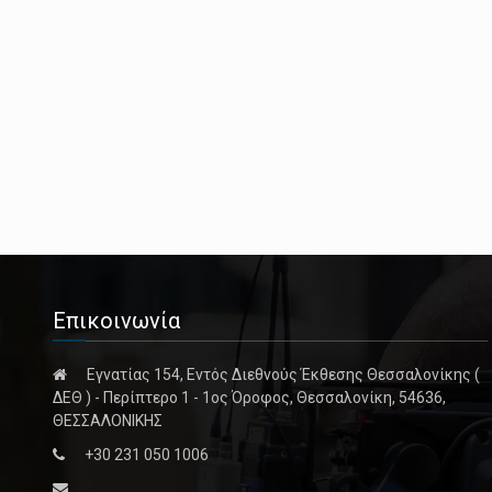
Επικοινωνία
Εγνατίας 154, Εντός Διεθνούς Έκθεσης Θεσσαλονίκης (
ΔΕΘ ) - Περίπτερο 1 - 1ος Όροφος, Θεσσαλονίκη, 54636,
ΘΕΣΣΑΛΟΝΙΚΗΣ
+30 231 050 1006