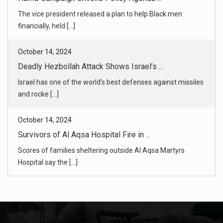
Israel has one of the world’s best defenses against missiles
and rocke [...]
October 14, 2024
Survivors of Al Aqsa Hospital Fire in ...
Scores of families sheltering outside Al Aqsa Martyrs
Hospital say the [...]
October 14, 2024
Tent Camp in Gaza Engulfed by Flames A ...
At least four Palestinians taking shelter by a hospital were
killed in [...]
October 14, 2024
Armed Man Arrested After Reportedly Th ...
William Jacob Parsons was arrested and charged in North