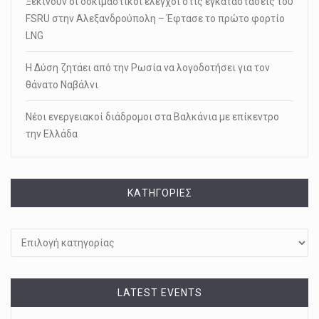
Ξεκινούν οι δοκιμαστικοί έλεγχοι στις εγκαταστάσεις του
FSRU στην Αλεξανδρούπολη – Έφτασε το πρώτο φορτίο
LNG
Η Δύση ζητάει από την Ρωσία να λογοδοτήσει για τον
θάνατο Ναβάλνι
Νέοι ενεργειακοί διάδρομοι στα Βαλκάνια με επίκεντρο
την Ελλάδα
KΑΤΗΓΟΡΊΕΣ
Kατηγορίες
LATEST EVENTS