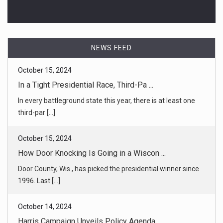
October 15, 2024
In a Tight Presidential Race, Third-Pa ...
In every battleground state this year, there is at least one
third-par [...]
NEWS FEED
October 15, 2024
How Door Knocking Is Going in a Wiscon ...
Door County, Wis., has picked the presidential winner since
1996. Last [...]
October 14, 2024
Harris Campaign Unveils Policy Agenda ...
The vice president released a plan to help Black men
financially, held [...]
October 14, 2024
Deadly Hezbollah Attack Shows Israel’s ...