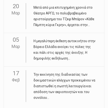
20
Μετά από μια επιτυχημένη χρονιά στο
Μαρ
Θέατρο ΑΡΓΩ, το πολυβραβευμένο
αριστούργημα του Τζεφ Μπάρον «Κάθε
Πέμπτη κύριε Γκρην», έρχεται στην...
05
Η μεγαλύτερη έκθεση αυτοκινήτου στην
Μαρ
Βόρειο Ελλάδα ανοίγει τις πύλες της
και πάλι στις αρχές της άνοιξης. Η
δημοφιλής εκδήλωση...
17
Την εκκίνηση της διαδικασίας των
Φεβ
δοκιμαστικών ελέγχων προκειμένου να
διαπιστωθεί η σωστή λειτουργία και
απόδοση των αεριοποιητών και του
συνόλου...