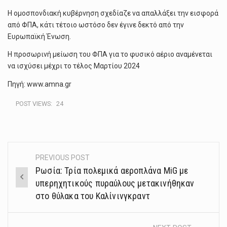
Η ομοσπονδιακή κυβέρνηση σχεδίαζε να απαλλάξει την εισφορά
από ΦΠΑ, κάτι τέτοιο ωστόσο δεν έγινε δεκτό από την
Ευρωπαϊκή Ένωση.
Η προσωρινή μείωση του ΦΠΑ για το φυσικό αέριο αναμένεται
να ισχύσει μέχρι το τέλος Μαρτίου 2024
Πηγή: www.amna.gr
POST VIEWS:
24
PREVIOUS POST
Post
Ρωσία: Τρία πολεμικά αεροπλάνα MiG με
navigation
υπερηχητικούς πυραύλους μετακινήθηκαν
στο θύλακα του Καλίνινγκραντ