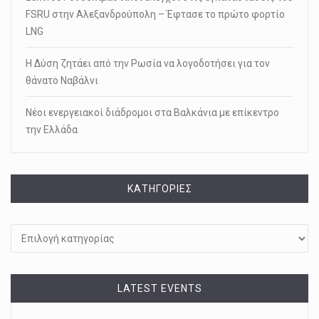
FSRU στην Αλεξανδρούπολη – Έφτασε το πρώτο φορτίο
LNG
Η Δύση ζητάει από την Ρωσία να λογοδοτήσει για τον
θάνατο Ναβάλνι
Νέοι ενεργειακοί διάδρομοι στα Βαλκάνια με επίκεντρο
την Ελλάδα
KΑΤΗΓΟΡΊΕΣ
Kατηγορίες
LATEST EVENTS