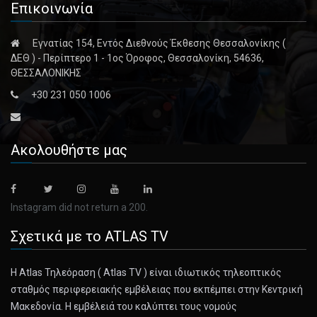
Επικοινωνία
The pilots of the American Airlines regional jet in the
Washington air [...]
Εγνατίας 154, Εντός Διεθνούς Έκθεσης Θεσσαλονίκης (
ΔΕΘ ) - Περίπτερο 1 - 1ος Όροφος, Θεσσαλονίκη, 54636,
February 6, 2025
ΘΕΣΣΑΛΟΝΙΚΗΣ
Army Helicopter’s Tracking Technology ...
+30 231 050 1006
Senator Ted Cruz, the chairman of the committee with
oversight of tran [...]
Ακολουθήστε μας
February 7, 2025
Trump Vows to Improve Air Traffic Cont ...
The president said he would work with Congress to improve
Instagram did not return a 200.
aging techno [...]
Σχετικά με το ATLAS TV
February 7, 2025
Η Atlas Τηλεόραση ( Atlas TV ) είναι ιδιωτικός τηλεοπτικός
How Kendrick Lamar’s Performances Led ...
σταθμός περιφερειακής εμβέλειας που εκπέμπει στην Κεντρική
Ahead of his Super Bowl halftime show, a look at how the
Μακεδονία. Η εμβέλειά του καλύπτει τους νομούς