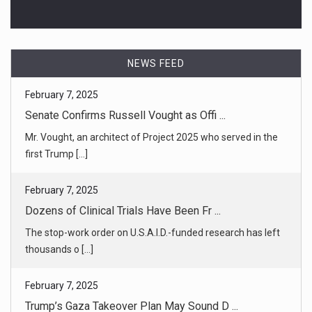
February 7, 2025
Senate Confirms Russell Vought as Offi ...
Mr. Vought, an architect of Project 2025 who served in the
NEWS FEED
first Trump [...]
February 7, 2025
Dozens of Clinical Trials Have Been Fr ...
The stop-work order on U.S.A.I.D.-funded research has left
thousands o [...]
February 7, 2025
Trump’s Gaza Takeover Plan May Sound D ...
Already unlikely, the prospects for creation of a Palestinian
state al [...]
February 7, 2025