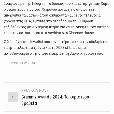
Σύμφωνα με την Telegraph, ο δούκας του Σάσεξ, πρίγκιπας Χάρι,
ο μικρότερος γιος του 75χρονου μονάρχη, ο οποίος έχει
απαρνηθεί τα βασιλικά του καθήκοντα και ζει τα τελευταία
χρόνια στις ΗΠΑ, έφτασε στο αεροδρόμιο του Χίθροου
ταξιδεύοντας με νυχτερινή πτήση για να επισκεφτεί τον πατέρα
του στην κατοικία του στο Λονδίνο στο Clarence House.
Ο Χάρι έχει αποξενωθεί από τον πατέρα του και τον αδελφό του
τα τρία τελευταία χρόνια και το 2023 εξέδωσε μια
αυτοβιογραφία στην οποία επικρίνει τη βασιλική οικογένεια.
POST VIEWS:
44
PREVIOUS POST
Post
Grammy Awards 2024: Τα κυριότερα
navigation
βραβεία