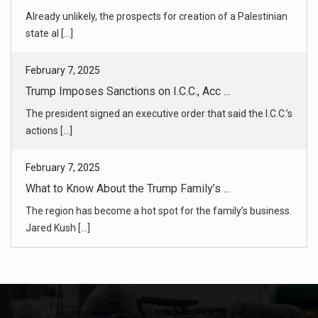
Trump Imposes Sanctions on I.C.C., Acc ...
The president signed an executive order that said the I.C.C.’s
actions [...]
February 7, 2025
What to Know About the Trump Family’s ...
The region has become a hot spot for the family’s business.
Jared Kush [...]
February 7, 2025
NCAA Bars Transgender Athletes From Wo ...
The decision, effective immediately, came a day after
President Trump [...]
February 6, 2025
Airline Pilots in the DC Plane Crash A ...