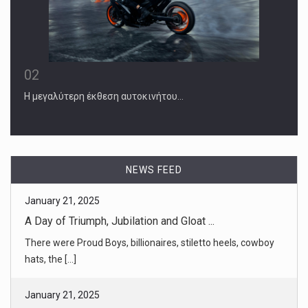
02
Η μεγαλύτερη έκθεση αυτοκινήτου…
January 21, 2025
A Day of Triumph, Jubilation and Gloat ...
There were Proud Boys, billionaires, stiletto heels, cowboy
hats, the [...]
NEWS FEED
January 21, 2025
For Trump, a Vindication for the Man a ...
Donald John Trump took the oath of office again during a
ceremony in t [...]
January 21, 2025