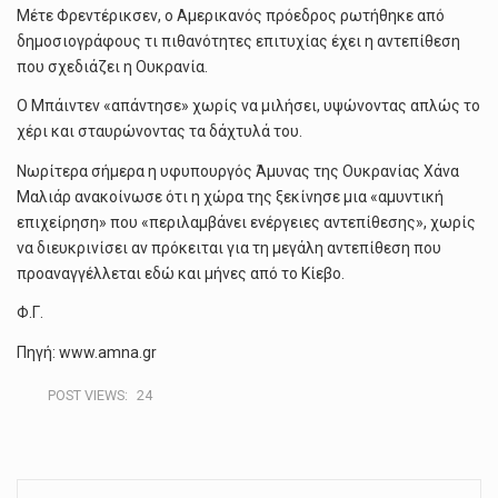
Μέτε Φρεντέρικσεν, ο Αμερικανός πρόεδρος ρωτήθηκε από
δημοσιογράφους τι πιθανότητες επιτυχίας έχει η αντεπίθεση
που σχεδιάζει η Ουκρανία.
Ο Μπάιντεν «απάντησε» χωρίς να μιλήσει, υψώνοντας απλώς το
χέρι και σταυρώνοντας τα δάχτυλά του.
Νωρίτερα σήμερα η υφυπουργός Άμυνας της Ουκρανίας Χάνα
Μαλιάρ ανακοίνωσε ότι η χώρα της ξεκίνησε μια «αμυντική
επιχείρηση» που «περιλαμβάνει ενέργειες αντεπίθεσης», χωρίς
να διευκρινίσει αν πρόκειται για τη μεγάλη αντεπίθεση που
προαναγγέλλεται εδώ και μήνες από το Κίεβο.
Φ.Γ.
Πηγή: www.amna.gr
POST VIEWS:
24