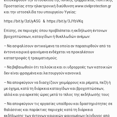
Προστασίας στην ηλεκτρονική διεύθυνση www.civilprotection.gr
και την ιστοσελίδα του υπουργείου Υγείας:
https://bit.ly/3zUyA5G & https://bit.ly/3JYbVKq
Επίσης, σε περιοχές όπου προβλέπεται η εκδήλωση έντονων
βροχοπτώσεων, καταιγίδων ή θυελλωδών ανέμων:
– Να ασφαλίσουν αντικείμενα τα οποία αν παρασυρθούν από τα
έντονα καιρικά φαινόμενα ενδέχεται να προκαλέσουν
καταστροφές ή τραυματισμούς.
– Να βεβαιωθούν ότι τα λούκια και οι υδρορροές των κατοικιών
δεν είναι φραγμένα και λειτουργούν κανονικά.
– Να αποφεύγουν να διασχίζουν χειμάρρους και ρέματα, πεζή ή
με όχημα, κατά τη διάρκεια καταιγίδων και βροχοπτώσεων,
αλλά και για αρκετές ώρες μετά το τέλος της εκδήλωσής τους
– Να αποφεύγουν τις εργασίες υπαίθρου και δραστηριότητες σε
θαλάσσιες και παράκτιες περιοχές κατά τη διάρκεια
εκδήλωσης των έντονων καιρικών φαινομένων (κίνδυνος από