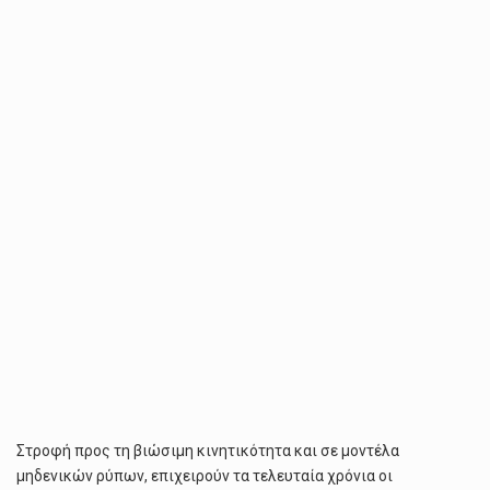
ΓΙΑ
ΠΡΆΣΙΝΑ
ΑΝΤΑΛΛΑΚΤΙΚΆ
ΚΑΙ
ΠΡΏΤΕΣ
ΎΛΕΣ
ΌΣΟ
ΚΑΙ
ΓΙΑ
ΧΑΜΗΛΌΤΕΡΕΣ
ΤΙΜΈΣ
Στροφή προς τη βιώσιμη κινητικότητα και σε μοντέλα
μηδενικών ρύπων, επιχειρούν τα τελευταία χρόνια οι