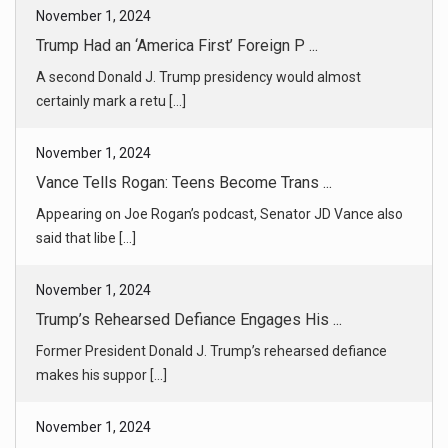
A second Donald J. Trump presidency would almost
certainly mark a retu [...]
November 1, 2024
Vance Tells Rogan: Teens Become Trans ...
Appearing on Joe Rogan’s podcast, Senator JD Vance also
said that libe [...]
November 1, 2024
Trump’s Rehearsed Defiance Engages His ...
Former President Donald J. Trump’s rehearsed defiance
makes his suppor [...]
November 1, 2024
In Spanish Town Devastated by Flood, a ...
Rescuers in Paiporta, where more than 60 people died,
were still pulli [...]