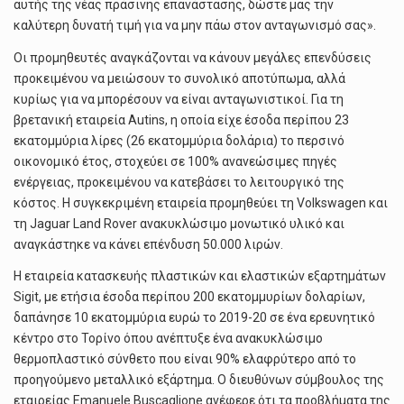
αυτής της νέας πράσινης επανάστασης, δώστε μας την
καλύτερη δυνατή τιμή για να μην πάω στον ανταγωνισμό σας».
Οι προμηθευτές αναγκάζονται να κάνουν μεγάλες επενδύσεις
προκειμένου να μειώσουν το συνολικό αποτύπωμα, αλλά
κυρίως για να μπορέσουν να είναι ανταγωνιστικοί. Για τη
βρετανική εταιρεία Autins, η οποία είχε έσοδα περίπου 23
εκατομμύρια λίρες (26 εκατομμύρια δολάρια) το περσινό
οικονομικό έτος, στοχεύει σε 100% ανανεώσιμες πηγές
ενέργειας, προκειμένου να κατεβάσει το λειτουργικό της
κόστος. Η συγκεκριμένη εταιρεία προμηθεύει τη Volkswagen και
τη Jaguar Land Rover ανακυκλώσιμο μονωτικό υλικό και
αναγκάστηκε να κάνει επένδυση 50.000 λιρών.
Η εταιρεία κατασκευής πλαστικών και ελαστικών εξαρτημάτων
Sigit, με ετήσια έσοδα περίπου 200 εκατομμυρίων δολαρίων,
δαπάνησε 10 εκατομμύρια ευρώ το 2019-20 σε ένα ερευνητικό
κέντρο στο Τορίνο όπου ανέπτυξε ένα ανακυκλώσιμο
θερμοπλαστικό σύνθετο που είναι 90% ελαφρύτερο από το
προηγούμενο μεταλλικό εξάρτημα. Ο διευθύνων σύμβουλος της
εταιρείας Emanuele Buscaglione ανέφερε ότι τα προβλήματα της