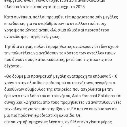
ενέργειας, ενώ η Volvo στοχεύει σε 25% ανακυκλώσιμο
πλαστικό στα αυτοκίνητά της μέχρι το 2025.
Κατά συνέπεια, πολλοί προμηθευτές πραγματοποιούν μεγάλες
επενδύσεις για να αναβαθμίσουν τα ανταλλακτικά τους,
χρησιμοποιώντας ανακυκλώσιμα υλικά και περισσότερο
ανανεώσιμες πηγές ενέργειες.
Την ίδια στιγμή, πολλοί προμηθευτές αναφέρουν ότι δεν έχουν
την πολυτέλεια να ανεβάσουν το κόστος των ανταλλακτικών
που δίνουν σους κατασκευαστές, μετά από τις πιέσεις που
δέχονται.
«Θα δούμε μια πραγματική μεγάλη αναταραχή τα επόμενα 5-10
χρόνια στην αλυσίδα εφοδιασμού αυτοκινήτων», αναφέρει ο
διευθύνων σύμβουλος της εταιρείας που ασχολείται με την
έρευνα στον κλάδο του αυτοκινήτου, Auto Forecast Solutions και
συνεχίζει: «Ζητείται από τους προμηθευτές να αναπτύξουν νέες
τεχνολογίες για να υποστηρίξουν τα EV και να επενδύσουν σε
μια πιο πράσινη εφοδιαστική αλυσίδα. Οι
αυτοκινητοβιομηχανίες λένε ότι, αν θέλετε να γίνετε μέρος