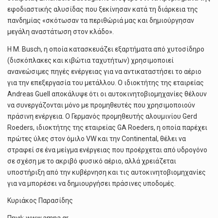
εφοδιαστικής αλυσίδας που ξεκίνησαν κατά τη διάρκεια της
πανδημίας «σκότωσαν τα περιθώριά μας και δημιούργησαν
μεγάλη αναστάτωση στον κλάδο».
Η M. Busch, η οποία κατασκευάζει εξαρτήματα από χυτοσίδηρο
(δισκόπλακες και κιβώτια ταχυτήτων) χρησιμοποιεί
ανανεώσιμες πηγές ενέργειας για να αντικαταστήσει το αέριο
για την επεξεργασία του μετάλλου. Ο ιδιοκτήτης της εταιρείας
Andreas Guell αποκάλυψε ότι οι αυτοκινητοβιομηχανίες θέλουν
να συνεργάζονται μόνο με προμηθευτές που χρησιμοποιούν
πράσινη ενέργεια. Ο Γερμανός προμηθευτής αλουμινίου Gerd
Roeders, ιδιοκτήτης της εταιρείας GA Roeders, η οποία παρέχει
πρώτες ύλες στον όμιλο VW και την Continental, θέλει να
στραφεί σε ένα μείγμα ενέργειας που προέρχεται από υδρογόνο
σε σχέση με το ακριβό φυσικό αέριο, αλλά χρειάζεται
υποστήριξη από την κυβέρνηση και τις αυτοκινητοβιομηχανίες
για να μπορέσει να δημιουργήσει πράσινες υποδομές.
Κυριάκος Παρασίδης
Πηγή: www.amna.gr