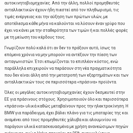
αυτοκινητοβιομηχανίες. Από την άλλη, πολλοί προμηθευτές
ανταλλακτικών έχουν ήδη πιεστεί από τον πληθωρισμό, τις
τιμές ενέργειας και την αύξηση των πρώτων υλών, με
αποτέλεσμα κάθε μήνα να καλούνται να λύσουν έναν γρίφο που
έχει να κάνει με την σταθερότητα των τιμών ή και πολλές φορές
με τη μείωση του κέρδους τους.
Γνωρίζουν πολύ καλά ότι αν δεν το πράξουν αυτό, ίσως τα
επόμενα χρόνια να μην μπορούν να αντέξουν την πίεση των
ανταγωνιστών. Έτσι επωμίζονται το επιπλέον κόστος, ενώ
παράλληλα επιχειρούν να περάσουν στη νέα πραγματικότητα
που δεν είναι άλλη από την μετατροπή των εξαρτημάτων και των
ανταλλακτικών τους σε περισσότερα «πράσινα» προϊόντα.
Όλες οι μεγάλες αυτοκινητοβιομηχανίες έχουν δεσμευτεί στην
ΕΕ για πράσινους στόχους. Χρησιμοποιούν όλο και περισσότερα
«πράσινα» υλικά καθώς μεταβαίνουν προς την ηλεκτροκίνηση. Η
BMW για παράδειγμα, έχει βάλει πλάνο για τις μπαταρίες της και
αναμένει από τους προμηθευτές χάλυβα και αλουμινίου να
παράγουν υλικά κατασκευασμένα με χρήση ανανεώσιμων πηγών