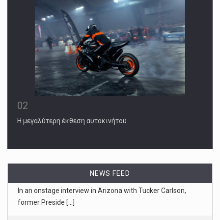
02
Η μεγαλύτερη έκθεση αυτοκινήτου…
NEWS FEED
November 1, 2024
Trump Had an ‘America First’ Foreign P ...