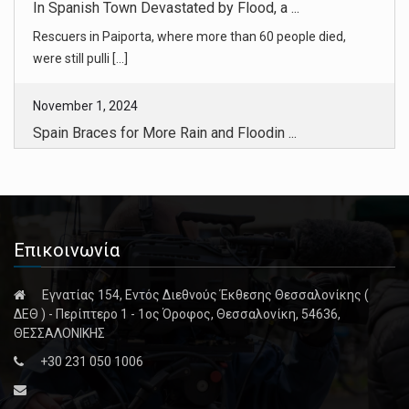
November 1, 2024
Spain Braces for More Rain and Floodin ...
The authorities said at least 205 people had died in the
floods, with [...]
November 1, 2024
Spain Flash Floods: Scenes From the De ...
Flash flooding across Spain killed more than 150 people
Επικοινωνία
after torrenti [...]
Εγνατίας 154, Εντός Διεθνούς Έκθεσης Θεσσαλονίκης (
November 1, 2024
ΔΕΘ ) - Περίπτερο 1 - 1ος Όροφος, Θεσσαλονίκη, 54636,
As Famine Stalks Gaza, Farmers Lament ...
ΘΕΣΣΑΛΟΝΙΚΗΣ
After more than a year of war, farmers have lost land,
+30 231 050 1006
equipment and s [...]