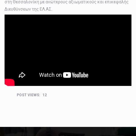
Η μεγαλύτερη έκθεση αυτοκινήτου στην Βόρειο Ελλάδα ανοίγει τις πύλες της και πάλι στις αρχές…
στη Θεσσαλονίκη με ανώτερους αξιωματικούς και επικεφαλής
Διευθύνσεων της ΕΛ.ΑΣ.
Η μεγαλύτερη έκθεση αυτοκινήτου στην Βόρειο Ελλάδα ανοίγει τις πύλες της και πάλι στις αρχές…
Την εκκίνηση της διαδικασίας των δοκιμαστικών ελέγχων προκειμένου να διαπιστωθεί η σωστή λειτουργία και απόδοση…
POST VIEWS:
12