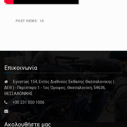
Τι είναι ο χρόνος; Υπάρχει πραγματικά ή πρόκειται απλώς για μια τεράστια ψευδαίσθηση; Θα καταφέρουμε…
Μετά από μια επιτυχημένη χρονιά στο Θέατρο ΑΡΓΩ, το πολυβραβευμένο αριστούργημα του Τζεφ Μπάρον «Κάθε…
POST VIEWS:
10
Η μεγαλύτερη έκθεση αυτοκινήτου στην Βόρειο Ελλάδα ανοίγει τις πύλες της και πάλι στις αρχές…
Επικοινωνία
Εγνατίας 154, Εντός Διεθνούς Έκθεσης Θεσσαλονίκης (
ΔΕΘ ) - Περίπτερο 1 - 1ος Όροφος, Θεσσαλονίκη, 54636,
ΘΕΣΣΑΛΟΝΙΚΗΣ
+30 231 050 1006
Ακολουθήστε μας