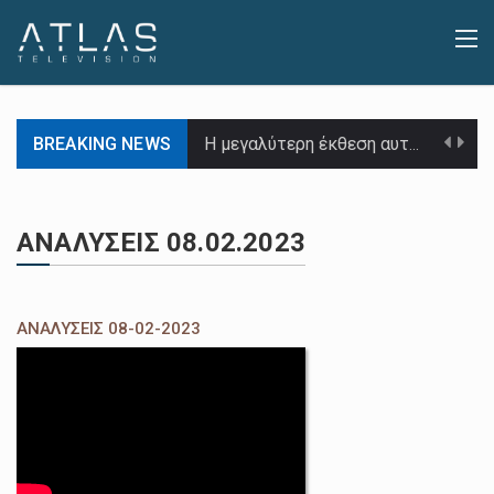
BREAKING NEWS
Η μεγαλύτερη έκθεση αυτοκινήτου στην Βόρειο Ελλάδα ανοίγει τις πύλες της και πάλι στις αρχές…
Την εκκίνηση της διαδικασίας των δοκιμαστικών ελέγχων προκειμένου να διαπιστωθεί η σωστή λειτουργία και απόδοση…
ΑΝΑΛΥΣΕΙΣ 08.02.2023
Οι Δυτικοί ζητούν σήμερα από τη Ρωσία να λογοδοτήσει για τον θάνατο χθες Παρασκευή του…
Νέες ενεργειακές διασυνδέσεις, υποδομές και εξαγορές διαμορφώνουν το πλαίσιο για την ανάδειξη της Ελλάδας σε…
ΑΝΑΛΥΣΕΙΣ 08-02-2023
Αρχικά η ακαδημαϊκή ταυτότητα και έπειτα η κάρτα αιμοδότη προστίθενται από Δευτέρα στο ψηφιακό πορτοφόλι,…
Επιστροφή του Ειδικού Φόρου Κατανάλωσης στο αγροτικό πετρέλαιο για το 2024 και δυνατότητα προκαταβολής μέρους…
Περίπου μία στις δέκα γυναίκες που μολύνθηκαν με Covid-19 κατά τη διάρκεια της εγκυμοσύνης, αναμένεται…