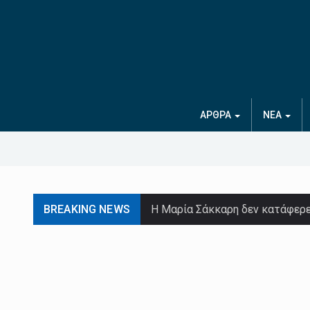
ΑΡΘΡΑ
ΝΕΑ
BREAKING NEWS
Η Μαρία Σάκκαρη δεν κατάφερε 
Ο Μίλτος Τεντόγλου εμφανίστηκ
Αναστάτωση στο ευρωπαϊκό ποδ
Καθώς οι χώρες αναμένουν τη