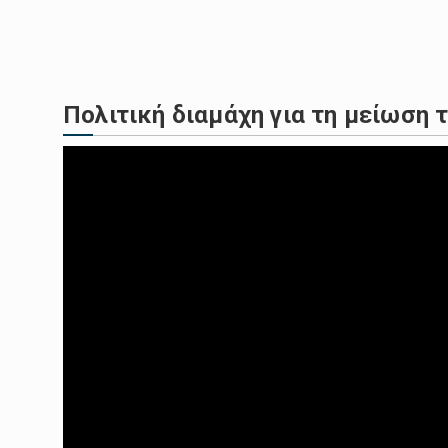
Μια νεκρή γυναίκα "μίλησε" στ
Πολιτική διαμάχη για τη μείωση
Επτά άνθρωποι τραυματίστηκαν
Οι ιδιαίτερα υψηλές θερμοκρασ
Διαρκή ψυχολογικό εκφοβισμό 
Σε πρόγραµµα για λίγες εταιρε