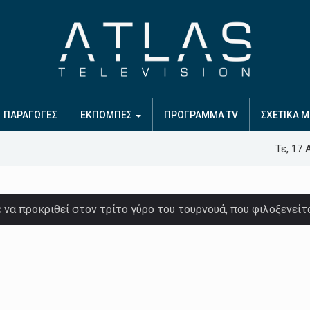
ΠΑΡΑΓΩΓΕΣ
ΕΚΠΟΜΠΕΣ
ΠΡΟΓΡΑΜΜΑ TV
ΣΧΕΤΙΚΑ Μ
Τε, 17 
να προκριθεί στον τρίτο γύρο του τουρνουά, που φιλοξενείτ
ε ήρεμος μετά το άλμα του στα 8.52 που του χάρισε το χρυ
όσφαιρο, προκάλεσε η πρόθεση του δισεκατομμυριούχου Iλον
ν ύφεση των κρουσμάτων COVID-19 που προκαλούνται από τη