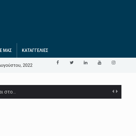
Ε ΜΑΣ
ΚΑΤΑΓΓΕΛΙΕΣ
Αυγούστου, 2022
αι στο…
σό…
 Μασκ, ιδιοκτήτη της Tesla και…
ν παραλλαγή Omicron…