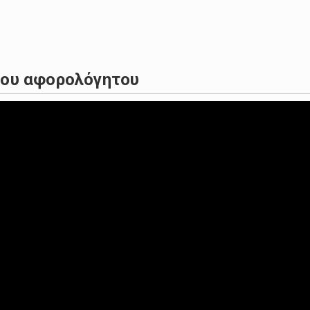
η δική της κηδεία και μάλιστα απάντησε σε ερωτήσεις σχετικ
 του αφορολόγητου
 από μπαράζ εκρήξεων και πυρκαγιών που σημειώθηκαν σήμ
ίες στην Κίνα έχουν προκαλέσει αύξηση στην τιμή των αυγώ
και σπάσιμο νεύρων συνιστά η φετινή διαδικασία παραλαβή
ίες παρά συνολικής ενδυνάµωσης του αγροτικού τοµέα, εξελί