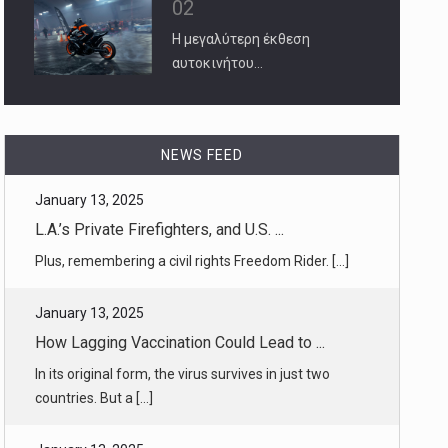
02
Η μεγαλύτερη έκθεση
αυτοκινήτου…
NEWS FEED
January 13, 2025
How Lagging Vaccination Could Lead to ...
In its original form, the virus survives in just two
countries. But a [...]
January 13, 2025
Even Adults May Soon Be Vulnerable to ...
Outbreaks among the unvaccinated are a
predictable consequence of fall [...]