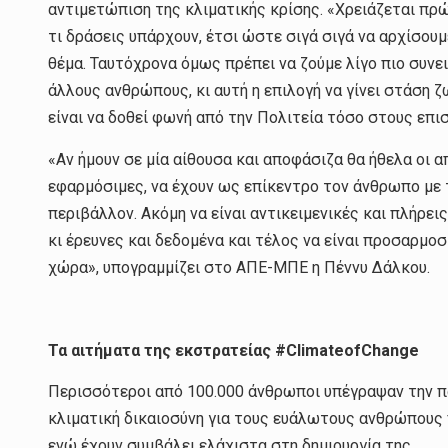
αντιμετώπιση της κλιματικής κρίσης. «Χρειάζεται πρ
τι δράσεις υπάρχουν, έτσι ώστε σιγά σιγά να αρχίσο
θέμα. Ταυτόχρονα όμως πρέπει να ζούμε λίγο πιο συνε
άλλους ανθρώπους, κι αυτή η επιλογή να γίνει στάση ζ
είναι να δοθεί φωνή από την Πολιτεία τόσο στους επι
«Αν ήμουν σε μία αίθουσα και αποφάσιζα θα ήθελα οι α
εφαρμόσιμες, να έχουν ως επίκεντρο τον άνθρωπο με 
περιβάλλον. Ακόμη να είναι αντικειμενικές και πλήρε
κι έρευνες και δεδομένα και τέλος να είναι προσαρμο
χώρα», υπογραμμίζει στο ΑΠΕ-ΜΠΕ η Πέννυ Δάλκου.
Τα αιτήματα της εκστρατείας #ClimateofChange
Περισσότεροι από 100.000 άνθρωποι υπέγραψαν την 
κλιματική δικαιοσύνη για τους ευάλωτους ανθρώπους 
ενώ έχουν συμβάλει ελάχιστα στη δημιουργία της.