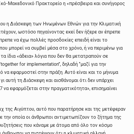
αϊκό-Μακεδονικό Πρακτορείο η «πρέσβειρα και συνήγορος
που η Διάσκεψη των Ηνωμένων Εθνών για την Κλιματική
τέχουν, ωστόσο πηγαίνοντας εκεί δεν ήξερε αν έπρεπε
έπρεπε να έχω πολλές προσδοκίες επειδή είναι το
που μπορεί να συμβεί μέσα στο χρόνο, ή να περιμένω για
 τα ίδια «άδεια» λόγια που δεν θα μετατραπούν σε
gether for implementation’’, δηλαδή ‘’μαζί για την
ό να εφαρμοστεί στην πράξη. Αυτό είναι και το μήνυμα
γι αυτή τη Διάσκεψη και αισθάνομαι ότι δεν υπάρχει
7 να εφαρμόζεται στην πραγματικότητα», επισημαίνει
ιχ της Αιγύπτου, αυτό που παρατήρησε και της μετέφεραν
με την οποία οι άνθρωποι αντιμετωπίζουν το ζήτημα της
συζητήσεις που κάναμε με άτομα από όλο τον κόσμο
ι άνθρωποι να πιστέψουν ότι η κλιματική αλλαγή