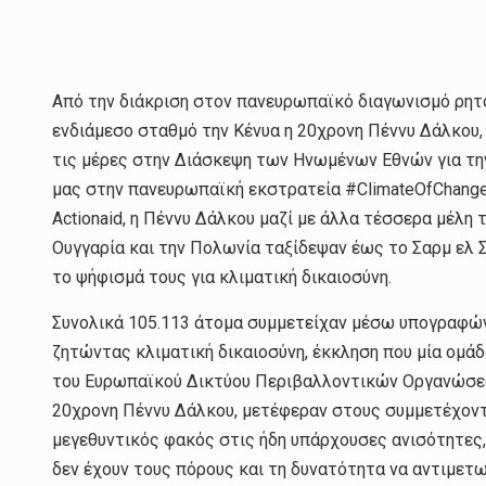
Από την διάκριση στον πανευρωπαϊκό διαγωνισμό ρητορ
ενδιάμεσο σταθμό την Κένυα η 20χρονη Πέννυ Δάλκου, 
τις μέρες στην Διάσκεψη των Ηνωμένων Εθνών για τ
μας στην πανευρωπαϊκή εκστρατεία #ClimateOfChange
Actionaid, η Πέννυ Δάλκου μαζί με άλλα τέσσερα μέλη 
Ουγγαρία και την Πολωνία ταξίδεψαν έως το Σαρμ ελ 
το ψήφισμά τους για κλιματική δικαιοσύνη.
Συνολικά 105.113 άτομα συμμετείχαν μέσω υπογραφώ
ζητώντας κλιματική δικαιοσύνη, έκκληση που μία ομά
του Ευρωπαϊκού Δικτύου Περιβαλλοντικών Οργανώσεων
20χρονη Πέννυ Δάλκου, μετέφεραν στους συμμετέχοντε
μεγεθυντικός φακός στις ήδη υπάρχουσες ανισότητες, 
δεν έχουν τους πόρους και τη δυνατότητα να αντιμετ