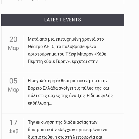
LATEST EVENTS
20
Μετά από μια επιτυχημένη χρονιά στο
Θέατρο ΑΡΓΩ, το πολυβραβευμένο
Μαρ
αριστούργημα του Τζεφ Μπάρον «Κάθε
Πέμπτη κύριε Γκρην», έρχεται στην...
05
Η μεγαλύτερη έκθεση αυτοκινήτου στην
Βόρειο Ελλάδα ανοίγει τις πύλες της και
Μαρ
πάλι στις αρχές της άνοιξης. Η δημοφιλής
εκδήλωση...
17
Την εκκίνηση της διαδικασίας των
δοκιμαστικών ελέγχων προκειμένου να
Φεβ
διαπιστωθεί η σωστή λειτουργία και