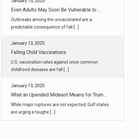
January 13, 2025
Falling Child Vaccinations
U.S. vaccination rates against once-common
childhood diseases are fall [...]
January 13, 2025
What an Upended Mideast Means for Trum ...
While major ruptures are not expected, Gulf states
are urging a toughe [...]
January 13, 2025
Talks on Gaza Cease-Fire and Hostage R ...
The negotiations appeared to be gaining momentum
on Monday as Arab and [...]
January 13, 2025