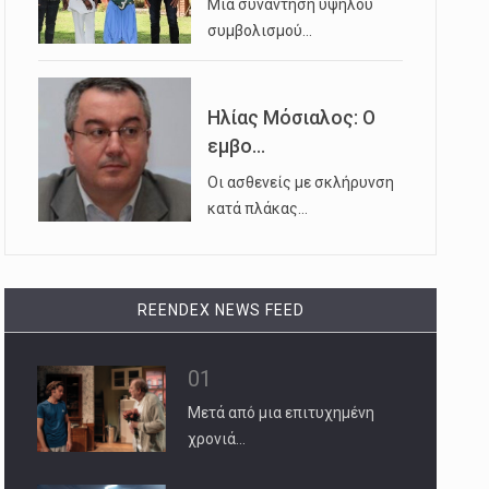
Μια συνάντηση υψηλού
συμβολισμού…
Ηλίας Μόσιαλος: Ο
εμβο...
Οι ασθενείς με σκλήρυνση
κατά πλάκας…
REENDEX NEWS FEED
01
Μετά από μια επιτυχημένη
χρονιά…