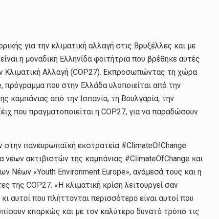
ικής για την κλιματική αλλαγή στις Βρυξέλλες και με
είναι η μοναδική Ελληνίδα φοιτήτρια που βρέθηκε αυτές
ην Κλιματική Αλλαγή (COP27). Εκπροσωπώντας τη χώρα
, πρόγραμμα που στην Ελλάδα υλοποιείται από την
της καμπάνιας από την Ισπανία, τη Βουλγαρία, την
Σέιχ που πραγματοποιείται η COP27, για να παραδώσουν
ν στην πανευρωπαϊκή εκστρατεία #ClimateOfChange
δα νέων ακτιβιστών της καμπάνιας #ClimateOfChange και
 Νέων «Youth Environment Europe», ανάμεσά τους και η
ς της COP27. «Η κλιματική κρίση λειτουργεί σαν
κι αυτοί που πλήττονται περισσότερο είναι αυτοί που
ωπίσουν επαρκώς και με τον καλύτερο δυνατό τρόπο τις