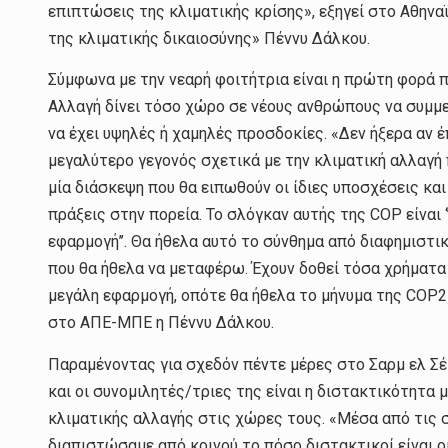
επιπτώσεις της κλιματικής κρίσης», εξηγεί στο Αθην
της κλιματικής δικαιοσύνης» Πέννυ Δάλκου.
Σύμφωνα με την νεαρή φοιτήτρια είναι η πρώτη φορά 
Αλλαγή δίνει τόσο χώρο σε νέους ανθρώπους να συμμε
να έχει υψηλές ή χαμηλές προσδοκίες. «Δεν ήξερα αν 
μεγαλύτερο γεγονός σχετικά με την κλιματική αλλαγή 
μία διάσκεψη που θα ειπωθούν οι ίδιες υποσχέσεις και
πράξεις στην πορεία. Το σλόγκαν αυτής της COP είναι ‘’to
εφαρμογή’’. Θα ήθελα αυτό το σύνθημα από διαφημιστικ
που θα ήθελα να μεταφέρω. Έχουν δοθεί τόσα χρήματα 
μεγάλη εφαρμογή, οπότε θα ήθελα το μήνυμα της COP2
στο ΑΠΕ-ΜΠΕ η Πέννυ Δάλκου.
Παραμένοντας για σχεδόν πέντε μέρες στο Σαρμ ελ Σέ
και οι συνομιλητές/τριες της είναι η διστακτικότητα 
κλιματικής αλλαγής στις χώρες τους. «Μέσα από τις 
διαπιστώσαμε από κοινού το πόσο διστακτικοί είναι ο