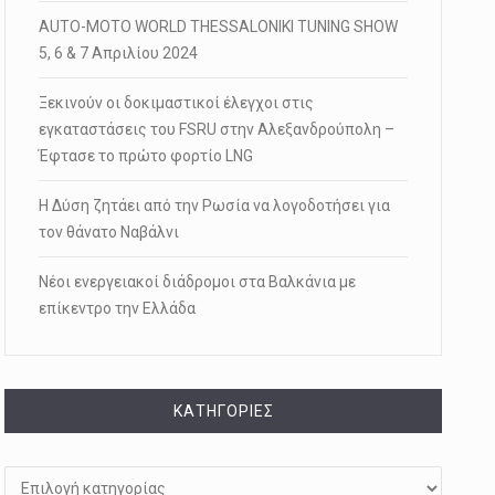
AUTO-MOTO WORLD THESSALONIKI TUNING SHOW
5, 6 & 7 Απριλίου 2024
Ξεκινούν οι δοκιμαστικοί έλεγχοι στις
εγκαταστάσεις του FSRU στην Αλεξανδρούπολη –
Έφτασε το πρώτο φορτίο LNG
Η Δύση ζητάει από την Ρωσία να λογοδοτήσει για
τον θάνατο Ναβάλνι
Νέοι ενεργειακοί διάδρομοι στα Βαλκάνια με
επίκεντρο την Ελλάδα
KΑΤΗΓΟΡΊΕΣ
Kατηγορίες