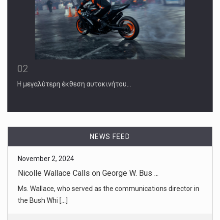
02
Η μεγαλύτερη έκθεση αυτοκινήτου…
November 2, 2024
Nicolle Wallace Calls on George W. Bus ...
Ms. Wallace, who served as the communications director in
NEWS FEED
the Bush Whi [...]
November 1, 2024
The Roots of Trump’s Nativist Rhetoric ...
In the former president’s pitch to voters, historians hear
echoes of t [...]