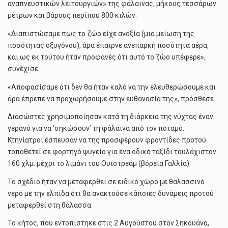
αναπνευστικών λειτουργιών» της φάλαινας, μήκους τεσσάρων
μέτρων και βάρους περίπου 800 κιλών.
«Διαπιστώσαμε πως το ζώο είχε ανοξία (μια μείωση της
ποσότητας οξυγόνου), άρα έπαιρνε ανεπαρκή ποσότητα αέρα,
και ως εκ τούτου ήταν προφανές ότι αυτό το ζώο υπέφερε»,
συνέχισε.
«Αποφασίσαμε ότι δεν θα ήταν καλό να την ελευθερώσουμε και
άρα έπρεπε να προχωρήσουμε στην ευθανασία της», πρόσθεσε.
Διασώστες χρησιμοποίησαν κατά τη διάρκεια της νύχτας έναν
γερανό για να ‘σηκώσουν’ τη φάλαινα από τον ποταμό.
Κτηνίατροι έσπευσαν να της προσφέρουν φροντίδες προτού
τοποθετεί σε φορτηγό ψυγείο για ένα οδικό ταξίδι τουλάχιστον
160 χλμ. μέχρι το λιμάνι του Ουιστρεάμ (βόρεια Γαλλία).
Το σχέδιο ήταν να μεταφερθεί σε ειδικό χώρο με θαλασσινό
νερό με την ελπίδα ότι θα ανακτούσε κάποιες δυνάμεις προτού
μεταφερθεί στη θάλασσα.
Το κήτος, που εντοπίστηκε στις 2 Αυγούστου στον Σηκουάνα,