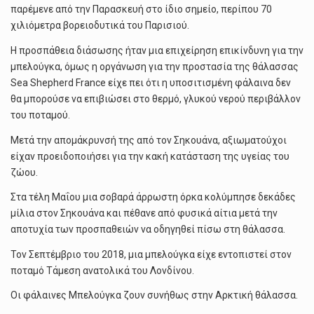
παρέμενε από την Παρασκευή στο ίδιο σημείο, περίπου 70
χιλιόμετρα βορειοδυτικά του Παρισιού.
Η προσπάθεια διάσωσης ήταν μια επιχείρηση επικίνδυνη για την
μπελούγκα, όμως η οργάνωση για την προστασία της θάλασσας
Sea Shepherd France είχε πει ότι η υποσιτισμένη φάλαινα δεν
θα μπορούσε να επιβιώσει στο θερμό, γλυκού νερού περιβάλλον
του ποταμού.
Μετά την απομάκρυνσή της από τον Σηκουάνα, αξιωματούχοι
είχαν προειδοποιήσει για την κακή κατάσταση της υγείας του
ζώου.
Στα τέλη Μαΐου μια σοβαρά άρρωστη όρκα κολύμπησε δεκάδες
μίλια στον Σηκουάνα και πέθανε από φυσικά αίτια μετά την
αποτυχία των προσπαθειών να οδηγηθεί πίσω στη θάλασσα.
Τον Σεπτέμβριο του 2018, μια μπελούγκα είχε εντοπιστεί στον
ποταμό Τάμεση ανατολικά του Λονδίνου.
Οι φάλαινες Μπελούγκα ζουν συνήθως στην Αρκτική θάλασσα.