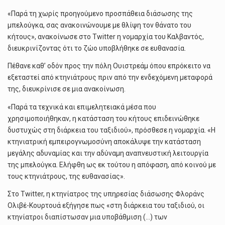
«Παρά τη χωρίς προηγούμενο προσπάθεια διάσωσης της
μπελούγκα, σας ανακοινώνουμε με θλίψη τον θάνατο του
κήτους», ανακοίνωσε στο Twitter η νομαρχία του Καλβαντός,
διευκρινίζοντας ότι το ζώο υποβλήθηκε σε ευθανασία.
Πέθανε καθ’ οδόν προς την πόλη Ουιστρεάμ όπου επρόκειτο να
εξεταστεί από κτηνιάτρους πριν από την ενδεχόμενη μεταφορά
της, διευκρίνισε σε μια ανακοίνωση.
«Παρά τα τεχνικά και επιμελητειακά μέσα που
χρησιμοποιήθηκαν, η κατάσταση του κήτους επιδεινώθηκε
δυστυχώς στη διάρκεια του ταξιδιού», πρόσθεσε η νομαρχία. «Η
κτηνιατρική εμπειρογνωμοσύνη αποκάλυψε την κατάσταση
μεγάλης αδυναμίας και την αδύναμη αναπνευστική λειτουργία
της μπελούγκα. Ελήφθη ως εκ τούτου η απόφαση, από κοινού με
τους κτηνιάτρους, της ευθανασίας».
Στο Twitter, η κτηνίατρος της υπηρεσίας διάσωσης Φλοράνς
Ολιβέ-Κουρτουά εξήγησε πως «στη διάρκεια του ταξιδιού, οι
κτηνίατροι διαπίστωσαν μια υποβάθμιση (…) των