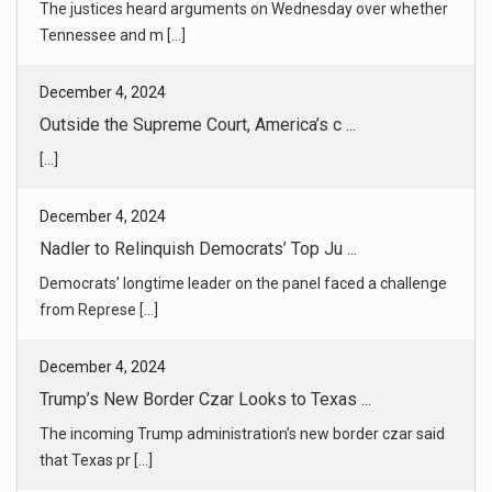
[...]
December 4, 2024
Nadler to Relinquish Democrats’ Top Ju ...
Democrats’ longtime leader on the panel faced a challenge
from Represe [...]
December 4, 2024
Trump’s New Border Czar Looks to Texas ...
The incoming Trump administration’s new border czar said
that Texas pr [...]
December 4, 2024
Pardon Backlash Reflects Fraught Break ...
The criticism of the president’s pardon of his son from
within his own [...]