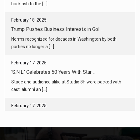
Norms recognized for decades in Washington by both
parties no longer a [...]
February 17, 2025
‘S.N.L.’ Celebrates 50 Years With Star ...
Stage and audience alike at Studio 8H were packed with
cast, alumni an [...]
February 17, 2025
Trump’s USAID Cuts Halt Agent Orange V ...
Fifty years after the Vietnam War ended, President Trump’s
gutting of [...]
February 16, 2025
When Grave Markers Are Stolen, He Spea ...
To Michael Hirsch, the desecration of hundreds of graves