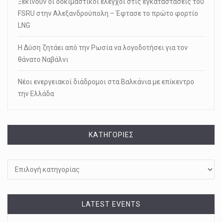
Ξεκινούν οι δοκιμαστικοί έλεγχοι στις εγκαταστάσεις του
FSRU στην Αλεξανδρούπολη – Έφτασε το πρώτο φορτίο
LNG
Η Δύση ζητάει από την Ρωσία να λογοδοτήσει για τον
θάνατο Ναβάλνι
Νέοι ενεργειακοί διάδρομοι στα Βαλκάνια με επίκεντρο
την Ελλάδα
KΑΤΗΓΟΡΊΕΣ
Kατηγορίες
LATEST EVENTS