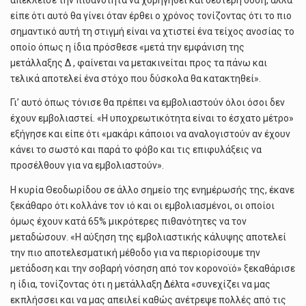
είπε ότι αυτό θα γίνει όταν έρθει ο χρόνος τονίζοντας ότι το πιο
σημαντικό αυτή τη στιγμή είναι να χτιστεί ένα τείχος ανοσίας το
οποίο όπως η ίδια πρόσθεσε «μετά την εμφάνιση της
μετάλλαξης Δ , φαίνεται να μετακινείται προς τα πάνω και
τελικά αποτελεί ένα στόχο που δύσκολα θα κατακτηθεί».
Γι’ αυτό όπως τόνισε θα πρέπει να εμβολιαστούν όλοι όσοι δεν
έχουν εμβολιαστεί. «Η υποχρεωτικότητα είναι το έσχατο μέτρο»
εξήγησε και είπε ότι «μακάρι κάποιοι να αναλογιστούν αν έχουν
κάνει το σωστό και παρά το φόβο και τις επιφυλάξεις να
προσέλθουν για να εμβολιαστούν».
Η κυρία Θεοδωρίδου σε άλλο σημείο της ενημέρωσής της, έκανε
ξεκάθαρο ότι κολλάνε τον ιό και οι εμβολιασμένοι, οι οποίοι
όμως έχουν κατά 65% μικρότερες πιθανότητες να τον
μεταδώσουν. «Η αύξηση της εμβολιαστικής κάλυψης αποτελεί
την πιο αποτελεσματική μέθοδο για να περιορίσουμε την
μετάδοση και την σοβαρή νόσηση από τον κορονοϊό» ξεκαθάρισε
η ίδια, τονίζοντας ότι η μετάλλαξη Δέλτα «συνεχίζει να μας
εκπλήσσει και να μας απειλεί καθώς ανέτρεψε πολλές από τις