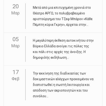
20
Μετά από μια επιτυχημένη χρονιά στο
Μαρ
Θέατρο ΑΡΓΩ, το πολυβραβευμένο
αριστούργημα του Τζεφ Μπάρον «Κάθε
Πέμπτη κύριε Γκρην», έρχεται στην...
05
Η μεγαλύτερη έκθεση αυτοκινήτου στην
Μαρ
Βόρειο Ελλάδα ανοίγει τις πύλες της
και πάλι στις αρχές της άνοιξης. Η
δημοφιλής εκδήλωση...
17
Την εκκίνηση της διαδικασίας των
Φεβ
δοκιμαστικών ελέγχων προκειμένου να
διαπιστωθεί η σωστή λειτουργία και
απόδοση των αεριοποιητών και του
συνόλου...