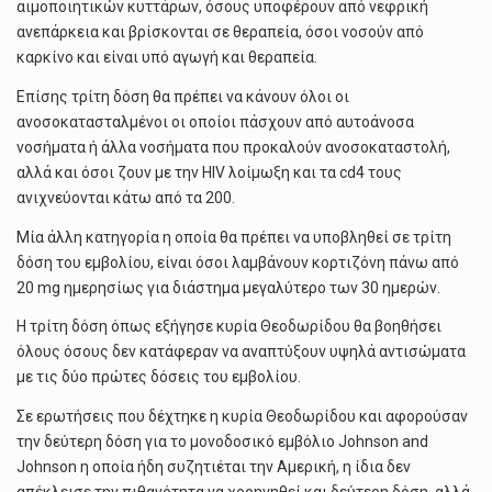
αιμοποιητικών κυττάρων, όσους υποφέρουν από νεφρική
ανεπάρκεια και βρίσκονται σε θεραπεία, όσοι νοσούν από
καρκίνο και είναι υπό αγωγή και θεραπεία.
Επίσης τρίτη δόση θα πρέπει να κάνουν όλοι οι
ανοσοκατασταλμένοι οι οποίοι πάσχουν από αυτοάνοσα
νοσήματα ή άλλα νοσήματα που προκαλούν ανοσοκαταστολή,
αλλά και όσοι ζουν με την HIV λοίμωξη και τα cd4 τους
ανιχνεύονται κάτω από τα 200.
Μία άλλη κατηγορία η οποία θα πρέπει να υποβληθεί σε τρίτη
δόση του εμβολίου, είναι όσοι λαμβάνουν κορτιζόνη πάνω από
20 mg ημερησίως για διάστημα μεγαλύτερο των 30 ημερών.
Η τρίτη δόση όπως εξήγησε κυρία Θεοδωρίδου θα βοηθήσει
όλους όσους δεν κατάφεραν να αναπτύξουν υψηλά αντισώματα
με τις δύο πρώτες δόσεις του εμβολίου.
Σε ερωτήσεις που δέχτηκε η κυρία Θεοδωρίδου και αφορούσαν
την δεύτερη δόση για το μονοδοσικό εμβόλιο Johnson and
Johnson η οποία ήδη συζητιέται την Αμερική, η ίδια δεν
απέκλεισε την πιθανότητα να χορηγηθεί και δεύτερη δόση, αλλά