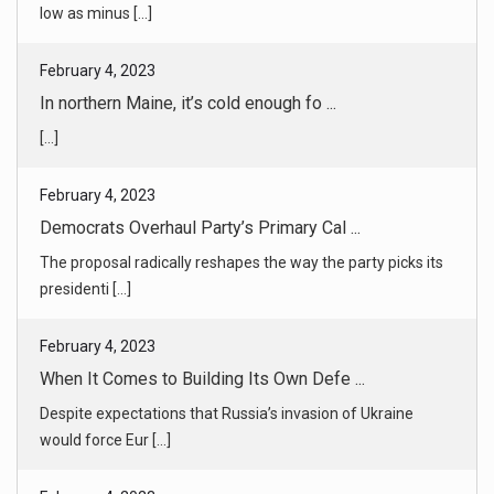
[...]
February 4, 2023
Democrats Overhaul Party’s Primary Cal ...
The proposal radically reshapes the way the party picks its
presidenti [...]
February 4, 2023
When It Comes to Building Its Own Defe ...
Despite expectations that Russia’s invasion of Ukraine
would force Eur [...]
February 4, 2023
Russia Pushes to Take Ukrainian Town N ...
Ukraine has used the strategic town of Vuhledar to launch
attacks disr [...]