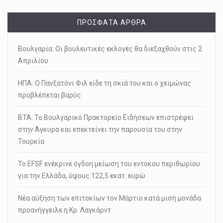
ΠΡΌΣΦΑΤΑ ΆΡΘΡΑ
Βουλγαρία: Οι βουλευτικές εκλογές θα διεξαχθούν στις 2
Απριλίου
ΗΠΑ: Ο Πανξατόνι Φιλ είδε τη σκιά του και ο χειμώνας
προβλέπεται βαρύς
ΒΤΑ: Το Βουλγαρικό Πρακτορείο Ειδήσεων επιστρέφει
στην Άγκυρα και επεκτείνει την παρουσία του στην
Τουρκία
Το EFSF ενέκρινε όγδοη μείωση του εντόκου περιθωρίου
για την Ελλάδα, ύψους 122,5 εκατ. ευρώ
Nέα αύξηση των επιτοκίων τον Μάρτιο κατά μισή μονάδα
προανήγγειλε η Κρ. Λαγκάρντ