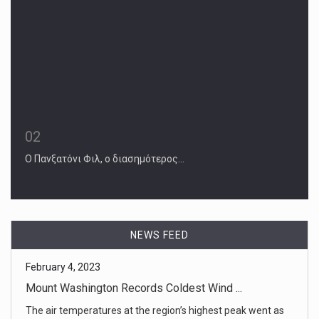
02
Ο Πανξατόνι Φιλ, ο διασημότερος…
February 4, 2023
Mount Washington Records Coldest Wind ...
The air temperatures at the region’s highest peak went as
NEWS FEED
low as minus [...]
February 4, 2023
In northern Maine, it’s cold enough fo ...