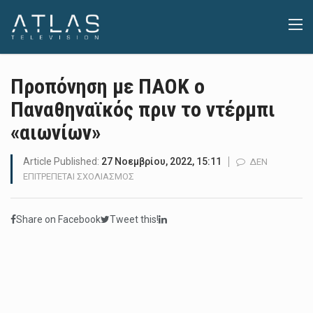
Προπόνηση με ΠΑΟΚ ο
Παναθηναϊκός πριν το ντέρμπι
«αιωνίων»
Article Published:
27 Νοεμβρίου, 2022, 15:11
ΔΕΝ
ΣΤΟ
ΕΠΙΤΡΈΠΕΤΑΙ ΣΧΟΛΙΑΣΜΌΣ
ΠΡΟΠΌΝΗΣΗ
ΜΕ
Share on Facebook
Tweet this!
ΠΑΟΚ
Ο
ΠΑΝΑΘΗΝΑΪΚΌΣ
ΠΡΙΝ
ΤΟ
ΝΤΈΡΜΠΙ
«ΑΙΩΝΊΩΝ»