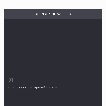
REENDEX NEWS FEED
01
Οι Βούλγαροι θα προσέλθουν στις…