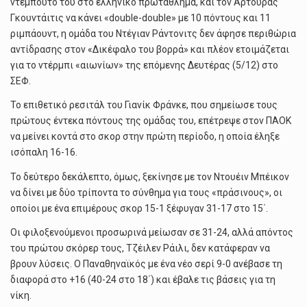
ντεμπούτο του στο ελληνικό πρωτάθλημα, και τον Αρτούρας
Γκουντάιτις να κάνει «double-double» με 10 πόντους και 11
ριμπάουντ, η ομάδα του Ντέγιαν Ράντονιτς δεν άφησε περιθώρια
αντίδρασης στον «Δικέφαλο του βορρά» και πλέον ετοιμάζεται
για το ντέρμπι «αιωνίων» της επόμενης Δευτέρας (5/12) στο
ΣΕΦ.
Το επιθετικό ρεσιτάλ του Γιανίκ Φράνκε, που σημείωσε τους
πρώτους έντεκα πόντους της ομάδας του, επέτρεψε στον ΠΑΟΚ
να μείνει κοντά στο σκορ στην πρώτη περίοδο, η οποία έληξε
ισόπαλη 16-16.
Το δεύτερο δεκάλεπτο, όμως, ξεκίνησε με τον Ντουέιν Μπέικον
να δίνει με δύο τρίποντα το σύνθημα για τους «πράσινους», οι
οποίοι με ένα επιμέρους σκορ 15-1 ξέφυγαν 31-17 στο 15΄.
Οι φιλοξενούμενοι προσωρινά μείωσαν σε 31-24, αλλά απόντος
του πρώτου σκόρερ τους, Τζέιλεν Ράιλι, δεν κατάφεραν να
βρουν λύσεις. Ο Παναθηναϊκός με ένα νέο σερί 9-0 ανέβασε τη
διαφορά στο +16 (40-24 στο 18΄) και έβαλε τις βάσεις για τη
νίκη.