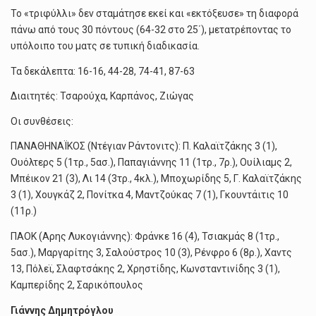
Το «τριφύλλι» δεν σταμάτησε εκεί και «εκτόξευσε» τη διαφορά
πάνω από τους 30 πόντους (64-32 στο 25΄), μετατρέποντας το
υπόλοιπο του ματς σε τυπική διαδικασία.
Τα δεκάλεπτα: 16-16, 44-28, 74-41, 87-63
Διαιτητές: Τσαρούχα, Καρπάνος, Ζιώγας
Οι συνθέσεις:
ΠΑΝΑΘΗΝΑΪΚΟΣ (Ντέγιαν Ράντονιτς): Π. Καλαϊτζάκης 3 (1),
Ουόλτερς 5 (1τρ., 5ασ.), Παπαγιάννης 11 (1τρ., 7ρ.), Ουίλιαμς 2,
Μπέικον 21 (3), Λι 14 (3τρ., 4κλ.), Μποχωρίδης 5, Γ. Καλαϊτζάκης
3 (1), Χουγκάζ 2, Πονίτκα 4, Μαντζούκας 7 (1), Γκουντάιτις 10
(11ρ.)
ΠΑΟΚ (Αρης Λυκογιάννης): Φράνκε 16 (4), Τσιακμάς 8 (1τρ.,
5ασ.), Μαργαρίτης 3, Σαλούστρος 10 (3), Ρένφρο 6 (8ρ.), Χαντς
13, Πόλεϊ, Σλαφτσάκης 2, Χρηστίδης, Κωνσταντινίδης 3 (1),
Καμπερίδης 2, Σαρικόπουλος
Γιάννης Δημητρόγλου