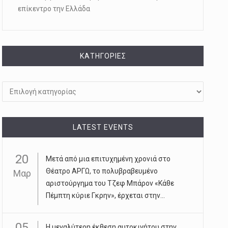
επίκεντρο την Ελλάδα
KΑΤΗΓΟΡΊΕΣ
Kατηγορίες
LATEST EVENTS
20
Μετά από μια επιτυχημένη χρονιά στο
Θέατρο ΑΡΓΩ, το πολυβραβευμένο
Μαρ
αριστούργημα του Τζεφ Μπάρον «Κάθε
Πέμπτη κύριε Γκρην», έρχεται στην...
05
Η μεγαλύτερη έκθεση αυτοκινήτου στην