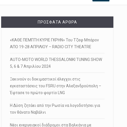
ΠΡΌΣΦΑΤΑ ΆΡΘΡΑ
«ΚΑΘΕ ΠΕΜΠΤΗ ΚΥΡΙΕ ΓΚΡΗΝ» Του Τζεφ Μπάρον
ΑΠΟ 19-28 ΑΠΡΙΛΙΟΥ – RADIO CITY THEATRE
AUTO-MOTO WORLD THESSALONIKI TUNING SHOW
5, 6 & 7 Απριλίου 2024
Ξεκινούν οι δοκιμαστικοί έλεγχοι στις
εγκαταστάσεις του FSRU στην Αλεξανδρούπολη –
Έφτασε το πρώτο φορτίο LNG
Η Δύση ζητάει από την Ρωσία να λογοδοτήσει για
τον θάνατο Ναβάλνι
Νέοι ενεργειακοί διάδρομοι στα Βαλκάνια με