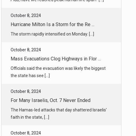
The storm rapidly intensified on Monday. [...]
October 8, 2024
Mass Evacuations Clog Highways in Flor ...
Officials said the evacuation was likely the biggest
the state has see [...]
October 8, 2024
For Many Israelis, Oct. 7 Never Ended
The Hamas-led attacks that day shattered Israelis’
faith in the state, [...]
October 8, 2024
Washington Worries the Israelis Will B ...
For 22 years, Israeli forces have planned for this
moment. But it seem [...]