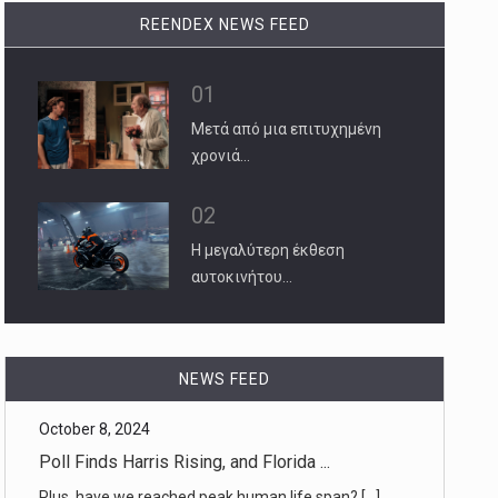
REENDEX NEWS FEED
01
Μετά από μια επιτυχημένη
χρονιά…
02
Η μεγαλύτερη έκθεση
αυτοκινήτου…
October 8, 2024
Poll Finds Harris Rising, and Florida ...
NEWS FEED
Plus, have we reached peak human life span? [...]
October 8, 2024
Hurricane Milton Is a Storm for the Re ...