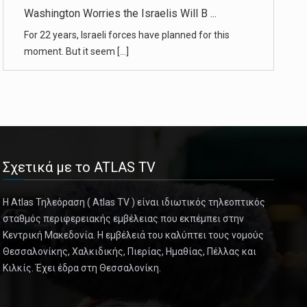
October 8, 2024
Sheena Wright, Eric Adams’s Deputy May ...
Sheena Wright, the first deputy mayor of New York
City, became the sev [...]
October 8, 2024
Lead Drinking-Water Pipes Must be Repl ...
The “historic” rule aims to eliminate a major source
Σχετικά με το ATLAS TV
of lead poisoning [...]
Η Atlas Τηλεόραση ( Atlas TV ) είναι ιδιωτικός τηλεοπτικός
October 8, 2024
σταθμός περιφερειακής εμβέλειας που εκπέμπει στην
Nobel Physics Prize Awarded for Pionee ...
Κεντρική Μακεδονία. Η εμβέλειά του καλύπτει τους νομούς
Θεσσαλονίκης, Χαλκιδικής, Πιερίας, Ημαθίας, Πέλλας και
With work on machine learning that uses artificial
Κιλκίς. Έχει έδρα στη Θεσσαλονίκη.
neural networks, Jo [...]