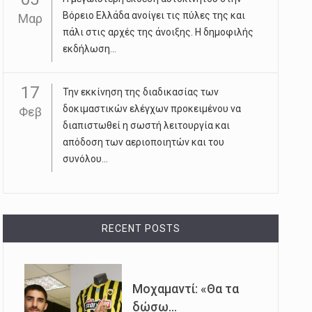
Βόρειο Ελλάδα ανοίγει τις πύλες της και
Μαρ
πάλι στις αρχές της άνοιξης. Η δημοφιλής
εκδήλωση...
17
Την εκκίνηση της διαδικασίας των
δοκιμαστικών ελέγχων προκειμένου να
Φεβ
διαπιστωθεί η σωστή λειτουργία και
απόδοση των αεριοποιητών και του
συνόλου...
RECENT POSTS
Μοχαμαντί: «Θα τα
δώσω...