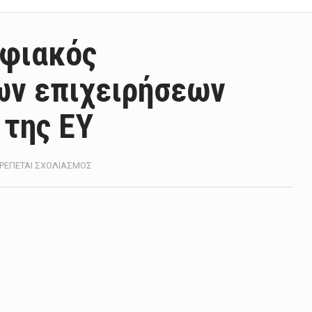
ηφιακός
ων επιχειρήσεων
 της EY
ΣΤΟ
ΤΡΈΠΕΤΑΙ ΣΧΟΛΙΑΣΜΌΣ
ΠΡΟΤΕΡΑΙΌΤΗΤΑ
Ο
ΨΗΦΙΑΚΌΣ
ΜΕΤΑΣΧΗΜΑΤΙΣΜΌΣ
ΤΩΝ
ΕΠΙΧΕΙΡΉΣΕΩΝ
ΣΎΜΦΩΝΑ
ΜΕ
ΈΡΕΥΝΑ
ΤΗΣ