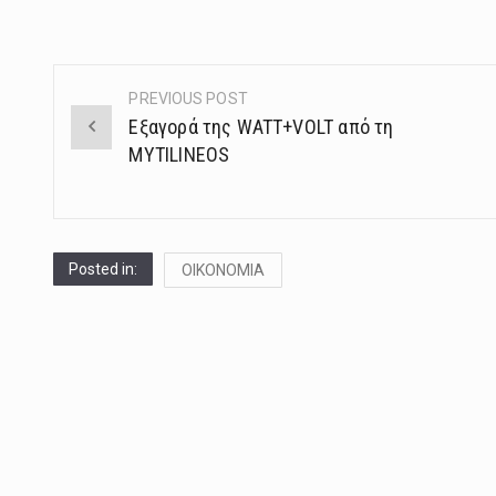
PREVIOUS POST
Post
Εξαγορά της WATT+VOLT από τη
navigation
MYTILINEOS
Posted in:
ΟΙΚΟΝΟΜΙΑ