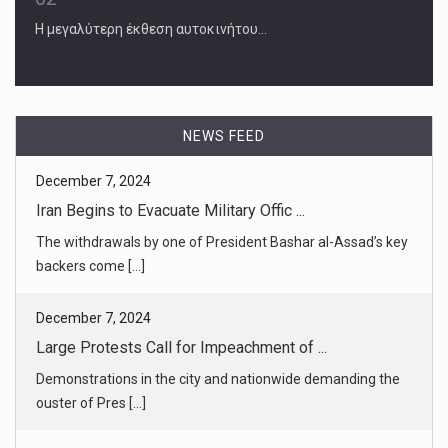
Η μεγαλύτερη έκθεση αυτοκινήτου…
December 7, 2024
Iran Begins to Evacuate Military Offic ...
The withdrawals by one of President Bashar al-Assad’s key
backers come [...]
NEWS FEED
December 7, 2024
Large Protests Call for Impeachment of ...
Demonstrations in the city and nationwide demanding the
ouster of Pres [...]
December 7, 2024
UnitedHealthcare CEO Shooting: Detecti ...
Cameras are everywhere in Manhattan and they helped
lead investigators [...]