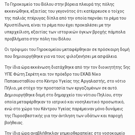
Το Γηροκομείο του Βόλου στην βόρεια πλευρά της πόλης
εκκενώθηκε, εξαιτίας του γεγονότος ότι κατέρρευσε ο τοίχος
της παλιάς πτέρυγας δίπλα από την οποία περνάει το ρέμα του
Κρυσπίδωνα, είναι το ρέμα που έχει προκαλέσει με την
υπερχείλιση, εξαιτίας των ιστορικών όγκων βροχής πάμπολα
προβλήματα στην πόλη του Βόλου.
Οι τρόφιμοι του Γηροκομείου μεταφέρθηκαν σε πρόσκαιρη δομή
που δημιουργήθηκε για να τους φιλοξενήσει με ασφάλεια.
Την ίδια ώρα εκκένωση διατάχθηκε από την τον διοικητήτης 5ης
ΥΠΕ Φώτη Σερέτη και τον πρόεδρο του ΕΚΑΒ Νίκο
Παπαευσταθίου στο Κέντρο Υγείας της Αργαλαστής, στο νότιο
Πήλιο, με στόχο την προστασία των εργαζομένων σε αυτό.
Δημιουργήθηκε δομή στο δημαρχείο του νότιου Πηλίου, στην
οποία μεταφέρθηκαν το ιατρικό και νοσηλευτικό προσωπικό,
ενώ στο χώρο του Κέντρου Υγείας παρέμειναν μόνο δυνάμεις
της Πυροσβεστικής για την άντληση των υδάτων και παροχή
βοήθειας.
Την ίδια ώρα αναβλήθηκλαν χημειοθεραπείες στο νοσοκομείο