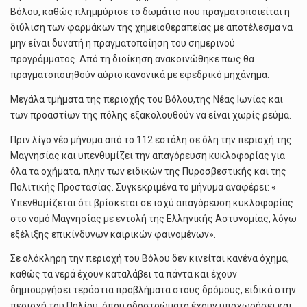
Βόλου, καθώς πλημμύρισε το δωμάτιο που πραγματοποιείται η
διύλιση των φαρμάκων της χημειοθεραπείας με αποτέλεσμα να
μην είναι δυνατή η πραγματοποίηση του σημερινού
προγράμματος. Από τη διοίκηση ανακοινώθηκε πως θα
πραγματοποιηθούν αύριο κανονικά με εφεδρικό μηχάνημα.
Μεγάλα τμήματα της περιοχής του Βόλου,της Νέας Ιωνίας και
των προαστίων της πόλης εξακολουθούν να είναι χωρίς ρεύμα.
Πριν λίγο νέο μήνυμα από το 112 εστάλη σε όλη την περιοχή της
Μαγνησίας και υπενθυμίζει την απαγόρευση κυκλοφορίας για
όλα τα οχήματα, πλην των ειδικών της Πυροσβεστικής και της
Πολιτικής Προστασίας. Συγκεκριμένα το μήνυμα αναφέρει: «
Υπενθυμίζεται ότι βρίσκεται σε ισχύ απαγόρευση κυκλοφορίας
στο νομό Μαγνησίας με εντολή της Ελληνικής Αστυνομίας, λόγω
εξέλιξης επικίνδυνων καιρικών φαινομένων».
Σε ολόκληρη την περιοχή του Βόλου δεν κινείται κανένα όχημα,
καθώς τα νερά έχουν καταλάβει τα πάντα και έχουν
δημιουργήσει τεράστια προβλήματα στους δρόμους, ειδικά στην
περιοχή του Πηλίου, όπου οδοστρώματα έχουν υποχωρήσει και