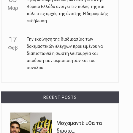
Βόρειο Ελλάδα ανοίγει τις πύλες της και
Μαρ
πάλι στις αρχές της άνοιξης. Η δημοφιλής
εκδήλωση...
17
Την εκκίνηση της διαδικασίας των
δοκιμαστικών ελέγχων προκειμένου να
Φεβ
διαπιστωθεί η σωστή λειτουργία και
απόδοση των αεριοποιητών και του
συνόλου...
RECENT POSTS
Μοχαμαντί: «Θα τα
δώσω...