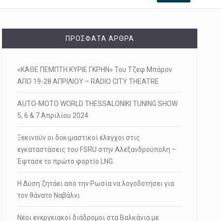
ΠΡΌΣΦΑΤΑ ΆΡΘΡΑ
«ΚΑΘΕ ΠΕΜΠΤΗ ΚΥΡΙΕ ΓΚΡΗΝ» Του Τζεφ Μπάρον
ΑΠΟ 19-28 ΑΠΡΙΛΙΟΥ – RADIO CITY THEATRE
AUTO-MOTO WORLD THESSALONIKI TUNING SHOW
5, 6 & 7 Απριλίου 2024
Ξεκινούν οι δοκιμαστικοί έλεγχοι στις
εγκαταστάσεις του FSRU στην Αλεξανδρούπολη –
Έφτασε το πρώτο φορτίο LNG
Η Δύση ζητάει από την Ρωσία να λογοδοτήσει για
τον θάνατο Ναβάλνι
Νέοι ενεργειακοί διάδρομοι στα Βαλκάνια με