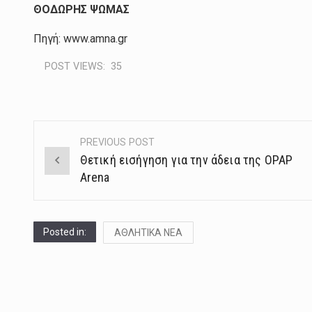
ΘΟΔΩΡΗΣ ΨΩΜΑΣ
Πηγή: www.amna.gr
POST VIEWS:
35
PREVIOUS POST
Post
Θετική εισήγηση για την άδεια της OPAP
navigation
Arena
Posted in:
ΑΘΛΗΤΙΚΑ ΝΕΑ