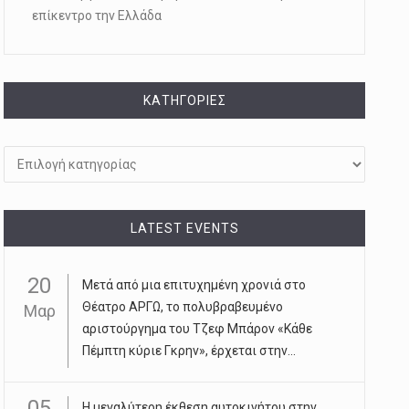
επίκεντρο την Ελλάδα
KΑΤΗΓΟΡΊΕΣ
Kατηγορίες
LATEST EVENTS
20
Μετά από μια επιτυχημένη χρονιά στο
Θέατρο ΑΡΓΩ, το πολυβραβευμένο
Μαρ
αριστούργημα του Τζεφ Μπάρον «Κάθε
Πέμπτη κύριε Γκρην», έρχεται στην...
05
Η μεγαλύτερη έκθεση αυτοκινήτου στην