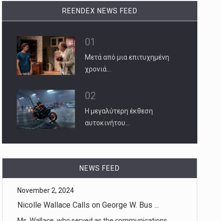
REENDEX NEWS FEED
01
Μετά από μια επιτυχημένη
χρονιά…
02
Η μεγαλύτερη έκθεση
αυτοκινήτου…
November 2, 2024
Nicolle Wallace Calls on George W. Bus ...
Ms. Wallace, who served as the communications
NEWS FEED
director in the Bush Whi [...]
November 1, 2024
The Roots of Trump’s Nativist Rhetoric ...