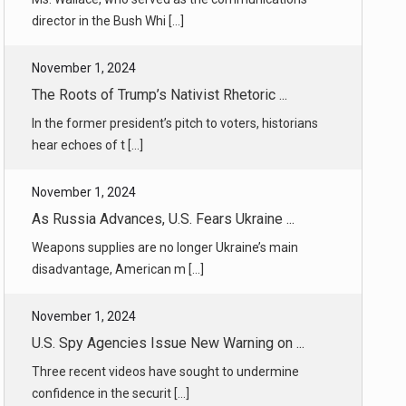
In the former president’s pitch to voters, historians
hear echoes of t [...]
November 1, 2024
As Russia Advances, U.S. Fears Ukraine ...
Weapons supplies are no longer Ukraine’s main
disadvantage, American m [...]
November 1, 2024
U.S. Spy Agencies Issue New Warning on ...
Three recent videos have sought to undermine
confidence in the securit [...]
November 1, 2024
How a Georgia Security Conference Beca ...
The gathering had nothing to do with the election.