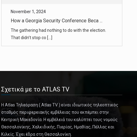
That didn’t stop co [...]
November 1, 2024
Israel Strikes Near Lebanon’s Capital ...
The Biden administration sent envoys including the
C.I.A. director to [...]
November 1, 2024
Tommy Rath’s Father Faces Down His Son ...
In an upstate New York courtroom, Thomas Rath
faced down the man accus [...]
Σχετικά με το ATLAS TV
November 1, 2024
Η Atlas Τηλεόραση ( Atlas TV ) είναι ιδιωτικός τηλεοπτικός
Spain Braces for More Rain and Floodin ...
σταθμός περιφερειακής εμβέλειας που εκπέμπει στην
Κεντρική Μακεδονία. Η εμβέλειά του καλύπτει τους νομούς
The authorities said dozens of people were still
Θεσσαλονίκης, Χαλκιδικής, Πιερίας, Ημαθίας, Πέλλας και
missing, as forecaste [...]
Κιλκίς. Έχει έδρα στη Θεσσαλονίκη.