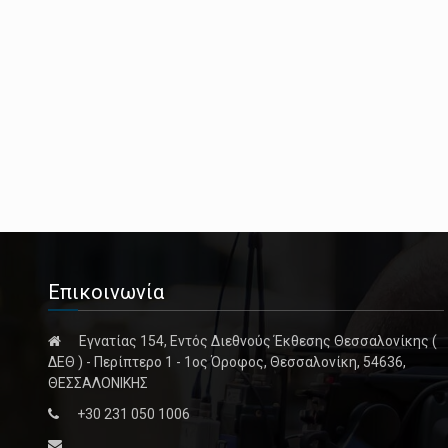
Επικοινωνία
Εγνατίας 154, Εντός Διεθνούς Έκθεσης Θεσσαλονίκης (
ΔΕΘ ) - Περίπτερο 1 - 1ος Όροφος, Θεσσαλονίκη, 54636,
ΘΕΣΣΑΛΟΝΙΚΗΣ
+30 231 050 1006