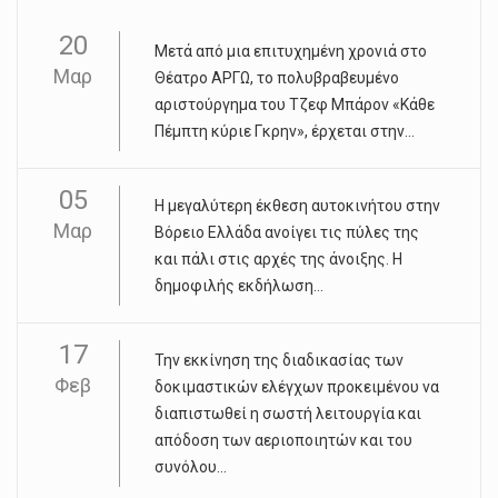
20
Μετά από μια επιτυχημένη χρονιά στο
Μαρ
Θέατρο ΑΡΓΩ, το πολυβραβευμένο
αριστούργημα του Τζεφ Μπάρον «Κάθε
Πέμπτη κύριε Γκρην», έρχεται στην...
05
Η μεγαλύτερη έκθεση αυτοκινήτου στην
Μαρ
Βόρειο Ελλάδα ανοίγει τις πύλες της
και πάλι στις αρχές της άνοιξης. Η
δημοφιλής εκδήλωση...
17
Την εκκίνηση της διαδικασίας των
Φεβ
δοκιμαστικών ελέγχων προκειμένου να
διαπιστωθεί η σωστή λειτουργία και
απόδοση των αεριοποιητών και του
συνόλου...