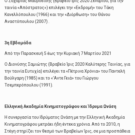
Ο Ζαχαρίας Μαυροειδής (Βραβείο Ίρις 2020 Σεναρίου, για την
ταινία «Απόστρατος») επιλέγει την «Εκδρομή» του Τάκη
Κανελλόπουλου (1966) και την «Διόρθωση» του Θάνου
Αναστόπουλου (2007) .
3η Εβδομάδα
Από την Παρασκευή 5 έως την Κυριακή 7 Μαρτίου 2021
Ο Διονύσης Σαμιώτης (Βραβείο Ίρις 2020 Καλύτερης Ταινίας, για
την ταινία Ευτυχία) επιλέγει τα «Πέτρινα Χρόνια» του Παντελή
Βούλγαρη (1985) και το «’Αντε Γειά» του Γιώργου
Τσεμπερόπουλου (1991).
Ελληνική Ακαδημία Κινηματογράφου και Ίδρυμα Ωνάση
H συνεργασία του Ιδρύματος Ωνάση με την Ελληνική Ακαδημία
Κινηματογράφου μετράει ήδη έντεκα χρόνια. Από το 2010, η
Στέγη στηρίζει τον θεσμό των Βραβείων Ίρις, σε μια προσπάθεια