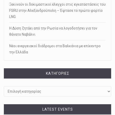
Ξεκινούν οι δοκιμαστικοί έλεγχοι στις εγκαταστάσεις του
FSRU στην Αλεξανδρούπολη – Έφτασε το πρώτο φορτίο
LNG
Η Δύση ζητάει από την Ρωσία να λογοδοτήσει για τον
θάνατο Ναβάλνι
Νέοι ενεργειακοί διάδρομοι στα Βαλκάνια με επίκεντρο
την Ελλάδα
KΑΤΗΓΟΡΊΕΣ
Kατηγορίες
LATEST EVENTS