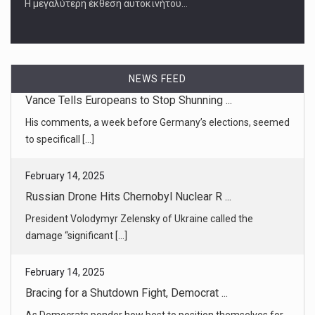
Η μεγαλύτερη έκθεση αυτοκινήτου…
NEWS FEED
February 14, 2025
Russian Drone Hits Chernobyl Nuclear R ...
President Volodymyr Zelensky of Ukraine called the
damage “significant [...]
February 14, 2025
Bracing for a Shutdown Fight, Democrat ...
As Democrats ponder how best to position themselves for
a looming spen [...]
February 14, 2025