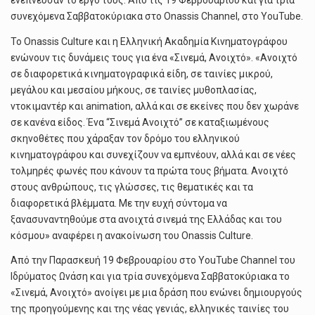
ενέπνευσαν το έργο τους. Από τις 19 Φεβρουαρίου και για τρία
συνεχόμενα Σαββατοκύριακα στο Onassis Channel, στο YouTube.
Το Onassis Culture και η Ελληνική Ακαδημία Κινηματογράφου
ενώνουν τις δυνάμεις τους για ένα «Σινεμά, Ανοιχτό». «Ανοιχτό
σε διαφορετικά κινηματογραφικά είδη, σε ταινίες μικρού,
μεγάλου και μεσαίου μήκους, σε ταινίες μυθοπλασίας,
ντοκιμαντέρ και animation, αλλά και σε εκείνες που δεν χωράνε
σε κανένα είδος. Ένα “Σινεμά Ανοιχτό” σε καταξιωμένους
σκηνοθέτες που χάραξαν τον δρόμο του ελληνικού
κινηματογράφου και συνεχίζουν να εμπνέουν, αλλά και σε νέες
τολμηρές φωνές που κάνουν τα πρώτα τους βήματα. Ανοιχτό
στους ανθρώπους, τις γλώσσες, τις θεματικές και τα
διαφορετικά βλέμματα. Με την ευχή σύντομα να
ξανασυναντηθούμε στα ανοιχτά σινεμά της Ελλάδας και του
κόσμου» αναφέρει η ανακοίνωση του Onassis Culture.
Από την Παρασκευή 19 Φεβρουαρίου στο YouTube Channel του
Ιδρύματος Ωνάση και για τρία συνεχόμενα Σαββατοκύριακα το
«Σινεμά, Ανοιχτό» ανοίγει με μια δράση που ενώνει δημιουργούς
της προηγούμενης και της νέας γενιάς, ελληνικές ταινίες του